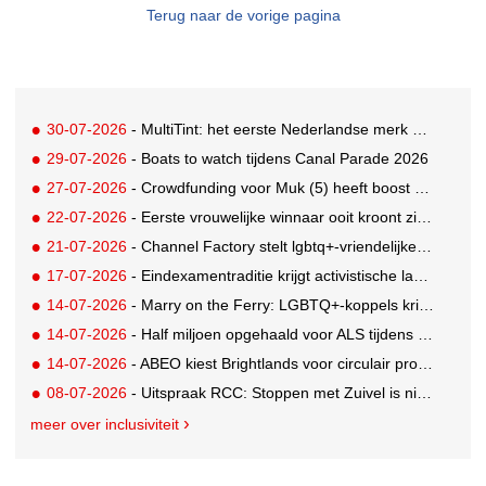
Terug naar de vorige pagina
30-07-2026
- MultiTint: het eerste Nederlandse merk voor inclusieve wond- en sportverzorging
29-07-2026
- Boats to watch tijdens Canal Parade 2026
27-07-2026
- Crowdfunding voor Muk (5) heeft boost gekregen door BN'ers
22-07-2026
- Eerste vrouwelijke winnaar ooit kroont zich tot beste grunter van Nederland
21-07-2026
- Channel Factory stelt lgbtq+-vriendelijke inclusion list beschikbaar
17-07-2026
- Eindexamentraditie krijgt activistische lading tegen menstruatiearmoede
14-07-2026
- Marry on the Ferry: LGBTQ+-koppels krijgen de kans om hun huwelijksgeloften te hernieuwen op een wel heel bijzondere locatie
14-07-2026
- Half miljoen opgehaald voor ALS tijdens eerste Rotterdamse TriALSon
14-07-2026
- ABEO kiest Brightlands voor circulair productontwerp in de sportsector
08-07-2026
- Uitspraak RCC: Stoppen met Zuivel is niet misleidend
meer over inclusiviteit