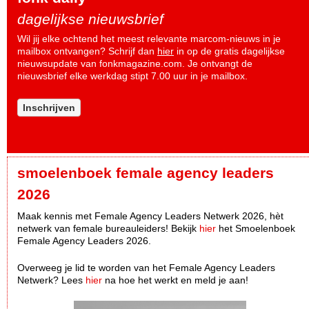
dagelijkse nieuwsbrief
Wil jij elke ochtend het meest relevante marcom-nieuws in je
mailbox ontvangen? Schrijf dan
hier
in op de gratis dagelijkse
nieuwsupdate van fonkmagazine.com. Je ontvangt de
nieuwsbrief elke werkdag stipt 7.00 uur in je mailbox.
Inschrijven
smoelenboek female agency leaders
2026
Maak kennis met Female Agency Leaders Netwerk 2026, hèt
netwerk van female bureauleiders! Bekijk
hier
het Smoelenboek
Female Agency Leaders 2026.
Overweeg je lid te worden van het Female Agency Leaders
Netwerk? Lees
hier
na hoe het werkt en meld je aan!