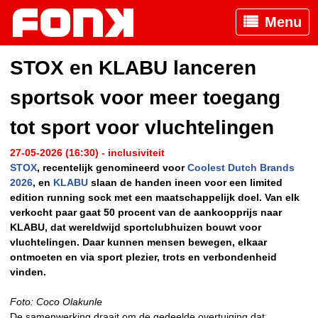
Menu
STOX en KLABU lanceren
sportsok voor meer toegang
tot sport voor vluchtelingen
27-05-2026 (16:30) - inclusiviteit
STOX
, recentelijk genomineerd voor
Coolest Dutch Brands
2026
, en
KLABU
slaan de handen ineen voor een limited
edition running sock met een maatschappelijk doel. Van elk
verkocht paar gaat 50 procent van de aankoopprijs naar
KLABU, dat wereldwijd sportclubhuizen bouwt voor
vluchtelingen. Daar kunnen mensen bewegen, elkaar
ontmoeten en via sport plezier, trots en verbondenheid
vinden.
Foto: Coco Olakunle
De samenwerking draait om de gedeelde overtuiging dat