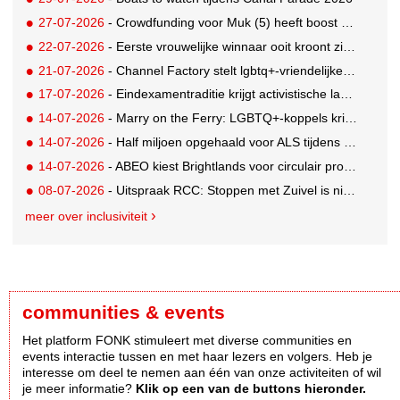
27-07-2026
- Crowdfunding voor Muk (5) heeft boost gekregen door BN'ers
22-07-2026
- Eerste vrouwelijke winnaar ooit kroont zich tot beste grunter van Nederland
21-07-2026
- Channel Factory stelt lgbtq+-vriendelijke inclusion list beschikbaar
17-07-2026
- Eindexamentraditie krijgt activistische lading tegen menstruatiearmoede
14-07-2026
- Marry on the Ferry: LGBTQ+-koppels krijgen de kans om hun huwelijksgeloften te hernieuwen op een wel heel bijzondere locatie
14-07-2026
- Half miljoen opgehaald voor ALS tijdens eerste Rotterdamse TriALSon
14-07-2026
- ABEO kiest Brightlands voor circulair productontwerp in de sportsector
08-07-2026
- Uitspraak RCC: Stoppen met Zuivel is niet misleidend
meer over inclusiviteit
communities & events
Het platform FONK stimuleert met diverse communities en
events interactie tussen en met haar lezers en volgers. Heb je
interesse om deel te nemen aan één van onze activiteiten of wil
je meer informatie?
Klik op een van de buttons hieronder.