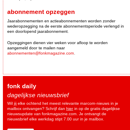
abonnement opzeggen
Jaarabonnementen en actieabonnementen worden zonder
wederopzegging na de eerste abonnementsperiode verlengd in
een doorlopend jaarabonnement.
Opzeggingen dienen vier weken voor afloop te worden
aangemeld door te mailen naar
abonnementen@fonkmagazine.com
.
fonk daily
dagelijkse nieuwsbrief
Wil jij elke ochtend het meest relevante marcom-nieuws in je
mailbox ontvangen? Schrijf dan
hier
in op de gratis dagelijkse
nieuwsupdate van fonkmagazine.com. Je ontvangt de
nieuwsbrief elke werkdag stipt 7.00 uur in je mailbox.