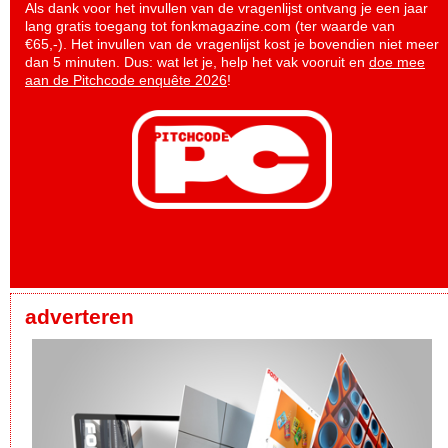
Als dank voor het invullen van de vragenlijst ontvang je een jaar
lang gratis toegang tot fonkmagazine.com (ter waarde van
€65,-). Het invullen van de vragenlijst kost je bovendien niet meer
dan 5 minuten. Dus: wat let je, help het vak vooruit en
doe mee
aan de Pitchcode enquête 2026
!
adverteren