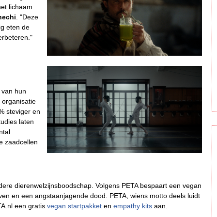
het lichaam
hechi
. "Deze
ig eten de
rbeteren."
n van hun
 organisatie
% steviger en
tudies laten
ntal
e zaadcellen
dere dierenwelzijnsboodschap. Volgens PETA bespaart een vegan
rt leven en een angstaanjagende dood. PETA, wiens motto deels luidt
TA.nl een gratis
vegan startpakket
en
empathy kits
aan.