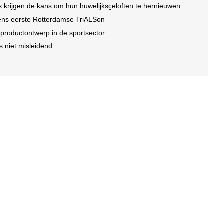
ns om hun huwelijksgeloften te hernieuwen op een wel heel bijzondere locatie
dens eerste Rotterdamse TriALSon
r productontwerp in de sportsector
s niet misleidend