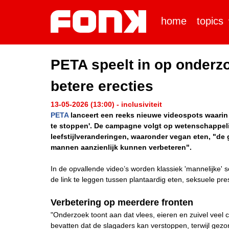
home
topics
PETA speelt in op onderzo
betere erecties
13-05-2026 (13:00) - inclusiviteit
PETA
lanceert een reeks nieuwe videospots waari
te stoppen'. De campagne volgt op wetenschappelij
leefstijlveranderingen, waaronder vegan eten, "de 
mannen aanzienlijk kunnen verbeteren".
In de opvallende video’s worden klassiek 'mannelijke'
de link te leggen tussen plantaardig eten, seksuele pres
Verbetering op meerdere fronten
"Onderzoek toont aan dat vlees, eieren en zuivel veel c
bevatten dat de slagaders kan verstoppen, terwijl gez