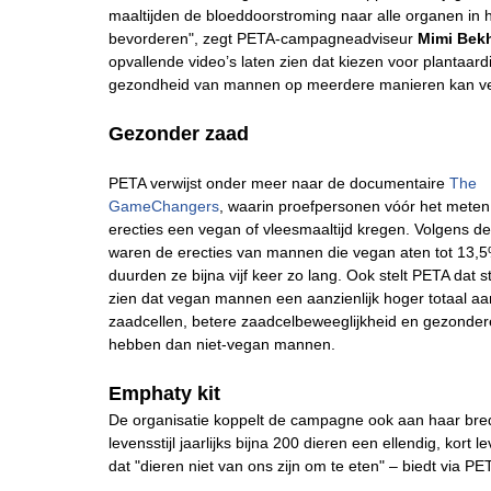
maaltijden de bloeddoorstroming naar alle organen in 
bevorderen", zegt PETA-campagneadviseur
Mimi Bek
opvallende video’s laten zien dat kiezen voor plantaard
gezondheid van mannen op meerdere manieren kan ve
Gezonder zaad
PETA verwijst onder meer naar de documentaire
The
Game
Changers
, waarin proefpersonen vóór het mete
erecties een vegan of vleesmaaltijd kregen. Volgens de
waren de erecties van mannen die vegan aten tot 13,5
duurden ze bijna vijf keer zo lang. Ook stelt PETA dat s
zien dat vegan mannen een aanzienlijk hoger totaal aa
zaadcellen, betere zaadcelbeweeglijkheid en gezonder
hebben dan niet-vegan mannen.
Emphaty kit
De organisatie koppelt de campagne ook aan haar bre
levensstijl jaarlijks bijna 200 dieren een ellendig, ko
dat "dieren niet van ons zijn om te eten" – biedt via PE