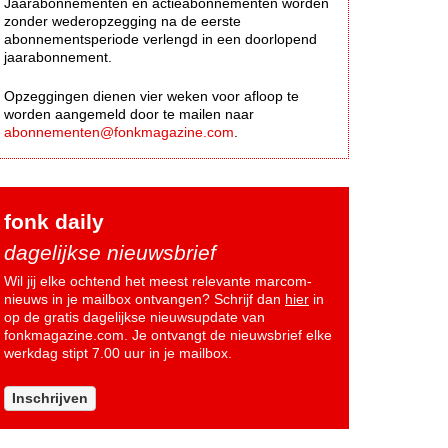
Jaarabonnementen en actieabonnementen worden
zonder wederopzegging na de eerste
abonnementsperiode verlengd in een doorlopend
jaarabonnement.
Opzeggingen dienen vier weken voor afloop te
worden aangemeld door te mailen naar
abonnementen@fonkmagazine.com
.
fonk daily
dagelijkse nieuwsbrief
Wil jij elke ochtend het meest relevante marcom-
nieuws in je mailbox ontvangen? Schrijf dan
hier
in
op de gratis dagelijkse nieuwsupdate van
fonkmagazine.com. Je ontvangt de nieuwsbrief elke
werkdag stipt 7.00 uur in je mailbox.
Inschrijven