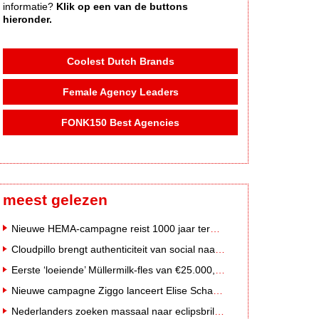
informatie?
Klik op een van de buttons
hieronder.
Coolest Dutch Brands
Female Agency Leaders
FONK150 Best Agencies
meest gelezen
Nieuwe HEMA-campagne reist 1000 jaar terug in de tijd naar 'Hemastein'
Cloudpillo brengt authenticiteit van social naar tv
Eerste ‘loeiende’ Müllermilk-fles van €25.000,- gevonden
Nieuwe campagne Ziggo lanceert Elise Schaap als expert over de Nederlandse voetbalbeleving
Nederlanders zoeken massaal naar eclipsbrillen op Marktplaats