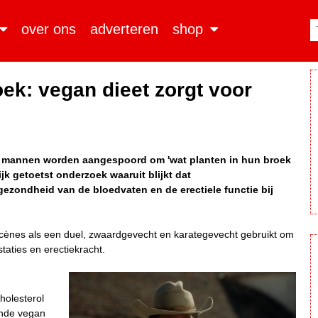
over ons
adverteren
shop
ek: vegan dieet zorgt voor
n mannen worden aangespoord om 'wat planten in hun broek
k getoetst onderzoek waaruit blijkt dat
gezondheid van de bloedvaten en de erectiele functie bij
 scènes als een duel, zwaardgevecht en karategevecht gebruikt om
taties en erectiekracht.
holesterol
onde vegan