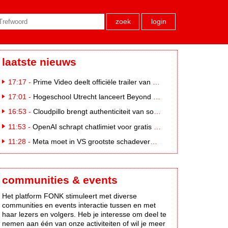
zoek
login
laatste nieuws
17:17 -
Prime Video deelt officiële trailer van L*VE KLEINE
17:01 -
Hogeschool Utrecht lanceert Beyond Campus binnen International Creative Business
16:53 -
Cloudpillo brengt authenticiteit van social naar tv
11:53 -
OpenAI schrapt chatlimiet voor gratis ChatGPT-gebruikers
11:28 -
Meta moet in VS grootste schadevergoeding ooit betalen: 567 miljoen dollar
communities & events
Het platform FONK stimuleert met diverse
communities en events interactie tussen en met
haar lezers en volgers. Heb je interesse om deel te
nemen aan één van onze activiteiten of wil je meer