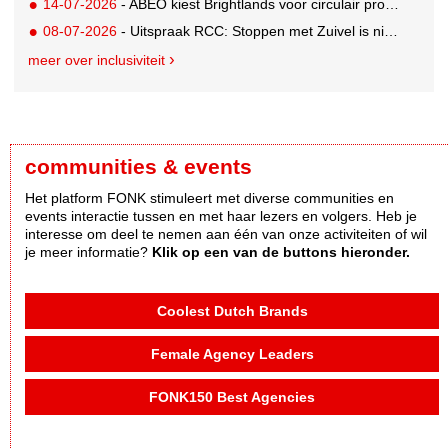
14-07-2026
- ABEO kiest Brightlands voor circulair productontwerp in de sportsector
08-07-2026
- Uitspraak RCC: Stoppen met Zuivel is niet misleidend
meer over inclusiviteit
communities & events
Het platform FONK stimuleert met diverse communities en
events interactie tussen en met haar lezers en volgers. Heb je
interesse om deel te nemen aan één van onze activiteiten of wil
je meer informatie?
Klik op een van de buttons hieronder.
Coolest Dutch Brands
Female Agency Leaders
FONK150 Best Agencies