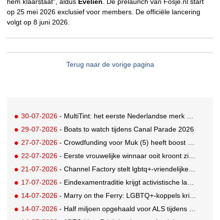
hem klaarstaat", aldus
Evelien
. De prelaunch van Fosje.nl start
op 25 mei 2026 exclusief voor members. De officiële lancering
volgt op 8 juni 2026.
Terug naar de vorige pagina
30-07-2026
- MultiTint: het eerste Nederlandse merk voor inclusieve wond- en sportverzorging
29-07-2026
- Boats to watch tijdens Canal Parade 2026
27-07-2026
- Crowdfunding voor Muk (5) heeft boost gekregen door BN'ers
22-07-2026
- Eerste vrouwelijke winnaar ooit kroont zich tot beste grunter van Nederland
21-07-2026
- Channel Factory stelt lgbtq+-vriendelijke inclusion list beschikbaar
17-07-2026
- Eindexamentraditie krijgt activistische lading tegen menstruatiearmoede
14-07-2026
- Marry on the Ferry: LGBTQ+-koppels krijgen de kans om hun huwelijksgeloften te hernieuwen op een wel heel bijzondere locatie
14-07-2026
- Half miljoen opgehaald voor ALS tijdens eerste Rotterdamse TriALSon