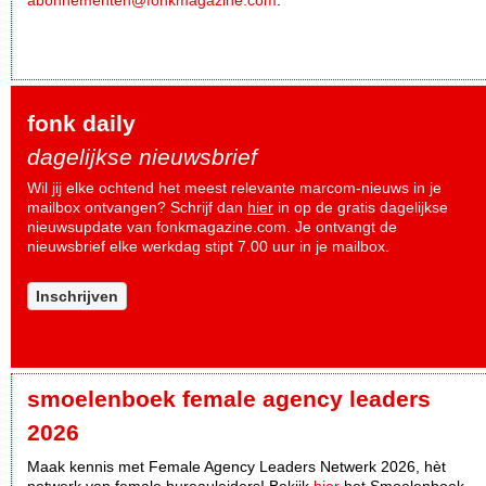
fonk daily
dagelijkse nieuwsbrief
Wil jij elke ochtend het meest relevante marcom-nieuws in je
mailbox ontvangen? Schrijf dan
hier
in op de gratis dagelijkse
nieuwsupdate van fonkmagazine.com. Je ontvangt de
nieuwsbrief elke werkdag stipt 7.00 uur in je mailbox.
Inschrijven
smoelenboek female agency leaders
2026
Maak kennis met Female Agency Leaders Netwerk 2026, hèt