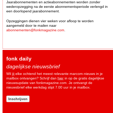
Jaarabonnementen en actieabonnementen worden zonder
wederopzegging na de eerste abonnementsperiode verlengd in
een doorlopend jaarabonnement.
Opzeggingen dienen vier weken voor afloop te worden
aangemeld door te mailen naar
abonnementen@fonkmagazine.com
.
fonk daily
dagelijkse nieuwsbrief
Wil jij elke ochtend het meest relevante marcom-nieuws in je
mailbox ontvangen? Schrijf dan
hier
in op de gratis dagelijkse
nieuwsupdate van fonkmagazine.com. Je ontvangt de
nieuwsbrief elke werkdag stipt 7.00 uur in je mailbox.
Inschrijven