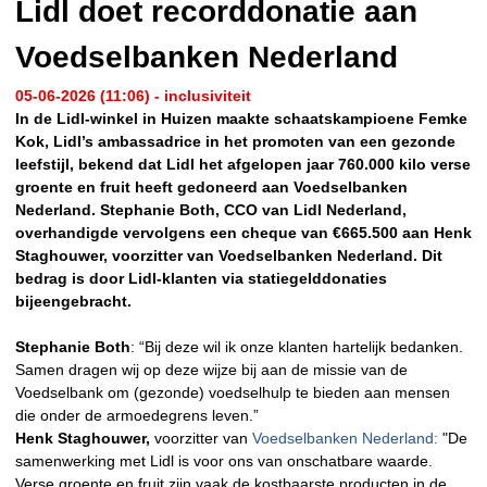
Lidl doet recorddonatie aan
Voedselbanken Nederland
05-06-2026 (11:06) - inclusiviteit
In de Lidl-winkel in Huizen maakte schaatskampioene Femke
Kok, Lidl’s ambassadrice in het promoten van een gezonde
leefstijl, bekend dat Lidl het afgelopen jaar 760.000 kilo verse
groente en fruit heeft gedoneerd aan Voedselbanken
Nederland. Stephanie Both, CCO van Lidl Nederland,
overhandigde vervolgens een cheque van €665.500 aan Henk
Staghouwer, voorzitter van Voedselbanken Nederland. Dit
bedrag is door Lidl-klanten via statiegelddonaties
bijeengebracht.
Stephanie Both
: “Bij deze wil ik onze klanten hartelijk bedanken.
Samen dragen wij op deze wijze bij aan de missie van de
Voedselbank om (gezonde) voedselhulp te bieden aan mensen
die onder de armoedegrens leven.”
Henk Staghouwer,
voorzitter van
Voedselbanken Nederland:
"De
samenwerking met Lidl is voor ons van onschatbare waarde.
Verse groente en fruit zijn vaak de kostbaarste producten in de