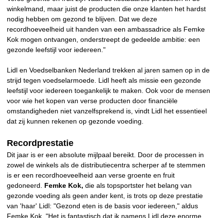
winkelmand, maar juist de producten die onze klanten het hardst
nodig hebben om gezond te blijven. Dat we deze
recordhoeveelheid uit handen van een ambassadrice als Femke
Kok mogen ontvangen, onderstreept de gedeelde ambitie: een
gezonde leefstijl voor iedereen."
Lidl en Voedselbanken Nederland trekken al jaren samen op in de
strijd tegen voedselarmoede. Lidl heeft als missie een gezonde
leefstijl voor iedereen toegankelijk te maken. Ook voor de mensen
voor wie het kopen van verse producten door financiële
omstandigheden niet vanzelfsprekend is, vindt Lidl het essentieel
dat zij kunnen rekenen op gezonde voeding.
Recordprestatie
Dit jaar is er een absolute mijlpaal bereikt. Door de processen in
zowel de winkels als de distributiecentra scherper af te stemmen
is er een recordhoeveelheid aan verse groente en fruit
gedoneerd.
Femke Kok,
die als topsportster het belang van
gezonde voeding als geen ander kent, is trots op deze prestatie
van 'haar' Lidl: "Gezond eten is de basis voor iedereen," aldus
Femke Kok. "Het is fantastisch dat ik namens Lidl deze enorme