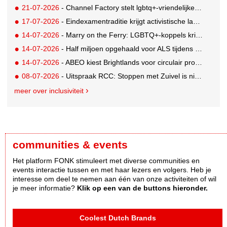
21-07-2026
- Channel Factory stelt lgbtq+-vriendelijke inclusion list beschikbaar
17-07-2026
- Eindexamentraditie krijgt activistische lading tegen menstruatiearmoede
14-07-2026
- Marry on the Ferry: LGBTQ+-koppels krijgen de kans om hun huwelijksgeloften te hernieuwen op een wel heel bijzondere locatie
14-07-2026
- Half miljoen opgehaald voor ALS tijdens eerste Rotterdamse TriALSon
14-07-2026
- ABEO kiest Brightlands voor circulair productontwerp in de sportsector
08-07-2026
- Uitspraak RCC: Stoppen met Zuivel is niet misleidend
meer over inclusiviteit
communities & events
Het platform FONK stimuleert met diverse communities en
events interactie tussen en met haar lezers en volgers. Heb je
interesse om deel te nemen aan één van onze activiteiten of wil
je meer informatie?
Klik op een van de buttons hieronder.
Coolest Dutch Brands