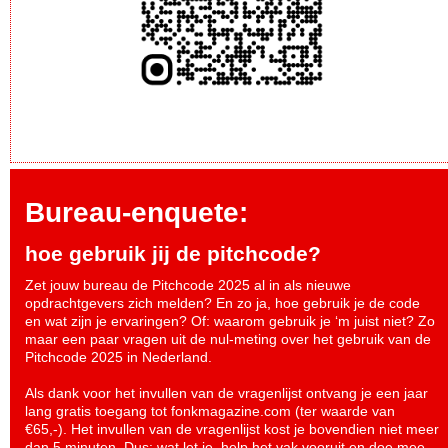
Bureau-enquete:
hoe gebruik jij de pitchcode?
Zet jouw bureau de Pitchcode 2025 al in als nieuwe
opdrachtgevers zich melden? En zo ja, hoe gebruik je de code
en wat zijn je ervaringen? Of: waarom gebruik je ‘m juist niet? Zo
maar een paar vragen uit de nul-meting over het gebruik van de
Pitchcode 2025 in Nederland.
Als dank voor het invullen van de vragenlijst ontvang je een jaar
lang gratis toegang tot fonkmagazine.com (ter waarde van
€65,-). Het invullen van de vragenlijst kost je bovendien niet meer
dan 5 minuten. Dus: wat let je, help het vak vooruit en
doe mee