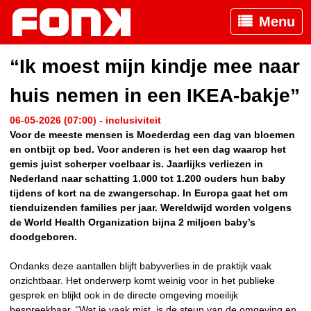
Menu
“Ik moest mijn kindje mee naar
huis nemen in een IKEA-bakje”
06-05-2026 (07:00) - inclusiviteit
Voor de meeste mensen is Moederdag een dag van bloemen
en ontbijt op bed. Voor anderen is het een dag waarop het
gemis juist scherper voelbaar is. Jaarlijks verliezen in
Nederland naar schatting 1.000 tot 1.200 ouders hun baby
tijdens of kort na de zwangerschap. In Europa gaat het om
tienduizenden families per jaar. Wereldwijd worden volgens
de World Health Organization bijna 2 miljoen baby’s
doodgeboren.
Ondanks deze aantallen blijft babyverlies in de praktijk vaak
onzichtbaar. Het onderwerp komt weinig voor in het publieke
gesprek en blijkt ook in de directe omgeving moeilijk
bespreekbaar. “Wat je vaak mist, is de steun van de omgeving en