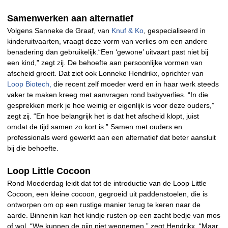
Samenwerken aan alternatief
Volgens Sanneke de Graaf, van
Knuf & Ko
, gespecialiseerd in
kinderuitvaarten, vraagt deze vorm van verlies om een andere
benadering dan gebruikelijk.“Een ‘gewone’ uitvaart past niet bij
een kind,” zegt zij. De behoefte aan persoonlijke vormen van
afscheid groeit. Dat ziet ook Lonneke Hendrikx, oprichter van
Loop Biotech,
die recent zelf moeder werd en in haar werk steeds
vaker te maken kreeg met aanvragen rond babyverlies. “In die
gesprekken merk je hoe weinig er eigenlijk is voor deze ouders,”
zegt zij. “En hoe belangrijk het is dat het afscheid klopt, juist
omdat de tijd samen zo kort is.” Samen met ouders en
professionals werd gewerkt aan een alternatief dat beter aansluit
bij die behoefte.
Loop Little Cocoon
Rond Moederdag leidt dat tot de introductie van de Loop Little
Cocoon, een kleine cocoon, gegroeid uit paddenstoelen, die is
ontworpen om op een rustige manier terug te keren naar de
aarde. Binnenin kan het kindje rusten op een zacht bedje van mos
of wol. “We kunnen de pijn niet wegnemen,” zegt Hendrikx. “Maar