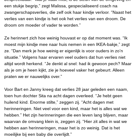
een stukje begrip,” zegt Malissa, gespecialiseerd coach na
zwangerschapsverlies, die zelf ook haar kindje verloor. “Naast het
verlies van een kindje is het ook het verlies van een droom. De
droom om moeder of vader te worden.”
Ze herinnert zich hoe weinig houvast er op dat moment was. “Ik
moest mijn kindje mee naar huis nemen in een IKEA-bakje,” zegt
ze. “Dan merk je hoe weinig er eigenlijk is voor ouders in zo’n
situatie.” Volgens haar ervaren veel ouders dat hun verlies niet
altijd wordt herkend. “Je denkt al snel: had ik gewoon pech? Maar
als je om je heen kijkt, zie je hoeveel vaker het gebeurt. Alleen
praten we er nauwelijks over.”
Voor Bart en Janny kreeg dat verlies 28 jaar geleden een naam,
toen hun dochter Sita na acht dagen overleed. “Je hebt geen
huilend kind. Enorme stilte,” zeggen zij. “Acht dagen met
herinneringen. Niet veel voor een kind, maar het is alles wat we
hebben.” Het zijn herinneringen die een leven lang blijven, maar
waarvan de omvang klein is, zeggen zij. “Hier zit alles in wat we
hebben aan herinneringen, maar het is zo weinig. Dat is het
moeilijke bij een baby die overlijdt.”