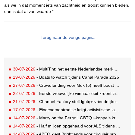
als we in dat moment iets van zachtheid en troost kunnen bieden,
dan is dat al van waarde.”
Terug naar de vorige pagina
30-07-2026
- MultiTint: het eerste Nederlandse merk voor inclusieve wond- en sportverzorging
29-07-2026
- Boats to watch tijdens Canal Parade 2026
27-07-2026
- Crowdfunding voor Muk (5) heeft boost gekregen door BN'ers
22-07-2026
- Eerste vrouwelijke winnaar ooit kroont zich tot beste grunter van Nederland
21-07-2026
- Channel Factory stelt lgbtq+-vriendelijke inclusion list beschikbaar
17-07-2026
- Eindexamentraditie krijgt activistische lading tegen menstruatiearmoede
14-07-2026
- Marry on the Ferry: LGBTQ+-koppels krijgen de kans om hun huwelijksgeloften te hernieuwen op een wel heel bijzondere locatie
14-07-2026
- Half miljoen opgehaald voor ALS tijdens eerste Rotterdamse TriALSon
14-07-2026
- ABEO kiest Brightlands voor circulair productontwerp in de sportsector