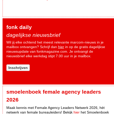
fonk daily
dagelijkse nieuwsbrief
Wil jij elke ochtend het meest relevante marcom-nieuws in je
mailbox ontvangen? Schrijf dan
hier
in op de gratis dagelijkse
nieuwsupdate van fonkmagazine.com. Je ontvangt de
nieuwsbrief elke werkdag stipt 7.00 uur in je mailbox.
Inschrijven
smoelenboek female agency leaders
2026
Maak kennis met Female Agency Leaders Netwerk 2026, hèt
netwerk van female bureauleiders! Bekijk
hier
het Smoelenboek