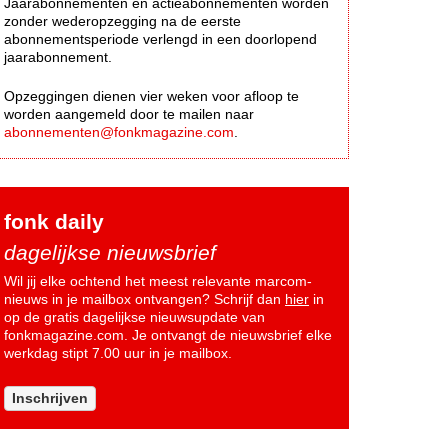
Jaarabonnementen en actieabonnementen worden
zonder wederopzegging na de eerste
abonnementsperiode verlengd in een doorlopend
jaarabonnement.
Opzeggingen dienen vier weken voor afloop te
worden aangemeld door te mailen naar
abonnementen@fonkmagazine.com
.
fonk daily
dagelijkse nieuwsbrief
Wil jij elke ochtend het meest relevante marcom-
nieuws in je mailbox ontvangen? Schrijf dan
hier
in
op de gratis dagelijkse nieuwsupdate van
fonkmagazine.com. Je ontvangt de nieuwsbrief elke
werkdag stipt 7.00 uur in je mailbox.
Inschrijven