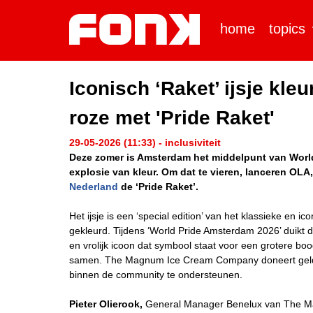
home
topics
Iconisch ‘Raket’ ijsje kl
roze met 'Pride Raket'
29-05-2026 (11:33) - inclusiviteit
Deze zomer is Amsterdam het middelpunt van World
explosie van kleur. Om dat te vieren, lanceren OL
Nederland
de ‘Pride Raket’.
Het ijsje is een ‘special edition’ van het klassieke en i
gekleurd. Tijdens ‘World Pride Amsterdam 2026’ duikt d
en vrolijk icoon dat symbool staat voor een grotere boo
samen. The Magnum Ice Cream Company doneert geld a
binnen de community te ondersteunen.
Pieter Olierook,
General Manager Benelux van The Mag