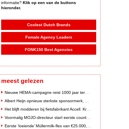
informatie?
Klik op een van de buttons
hieronder.
Coolest Dutch Brands
Female Agency Leaders
FONK150 Best Agencies
meest gelezen
Nieuwe HEMA-campagne reist 1000 jaar terug in de tijd naar 'Hemastein'
Albert Heijn opnieuw sterkste sponsormerk, PostNL daalt
Het blijft modderen bij fietsfabrikant Accell. Krijgt uitstel van betaling
Voormalig MOJO-directeur start eerste country radiozender van Nederland
Eerste ‘loeiende’ Müllermilk-fles van €25.000,- gevonden