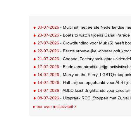
30-07-2026
- MultiTint: het eerste Nederlandse me
29-07-2026
- Boats to watch tijdens Canal Parade
27-07-2026
- Crowdfunding voor Muk (5) heeft bo
22-07-2026
- Eerste vrouwelijke winnaar ooit kroo
21-07-2026
- Channel Factory stelt lgbtq+-vriendeli
17-07-2026
- Eindexamentraditie krijgt activistis
14-07-2026
- Marry on the Ferry: LGBTQ+-koppels krijgen de ka
14-07-2026
- Half miljoen opgehaald voor ALS tij
14-07-2026
- ABEO kiest Brightlands voor circulai
08-07-2026
- Uitspraak RCC: Stoppen met Zuivel i
meer over inclusiviteit