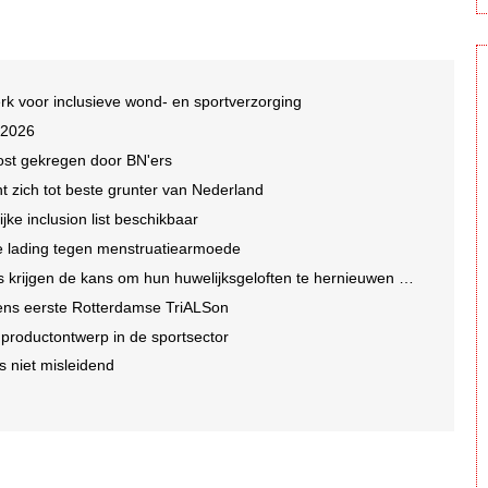
rk voor inclusieve wond- en sportverzorging
 2026
ost gekregen door BN'ers
nt zich tot beste grunter van Nederland
jke inclusion list beschikbaar
che lading tegen menstruatiearmoede
ns om hun huwelijksgeloften te hernieuwen op een wel heel bijzondere locatie
dens eerste Rotterdamse TriALSon
r productontwerp in de sportsector
s niet misleidend