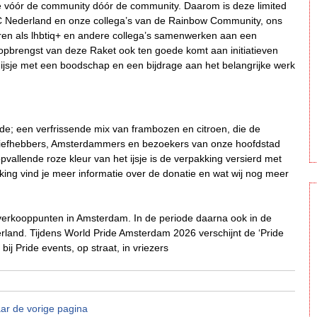
jsje vóór de community dóór de community. Daarom is deze limited
C Nederland en onze collega’s van de Rainbow Community, ons
eren als lhbtiq+ en andere collega’s samenwerken aan een
opbrengst van deze Raket ook ten goede komt aan initiatieven
k ijsje met een boodschap en een bijdrage aan het belangrijke werk
e; een verfrissende mix van frambozen en citroen, die de
sliefhebbers, Amsterdammers en bezoekers van onze hoofdstad
pvallende roze kleur van het ijsje is de verpakking versierd met
king vind je meer informatie over de donatie en wat wij nog meer
e verkooppunten in Amsterdam. In de periode daarna ook in de
erland. Tijdens World Pride Amsterdam 2026 verschijnt de ‘Pride
 bij Pride events, op straat, in vriezers
ar de vorige pagina