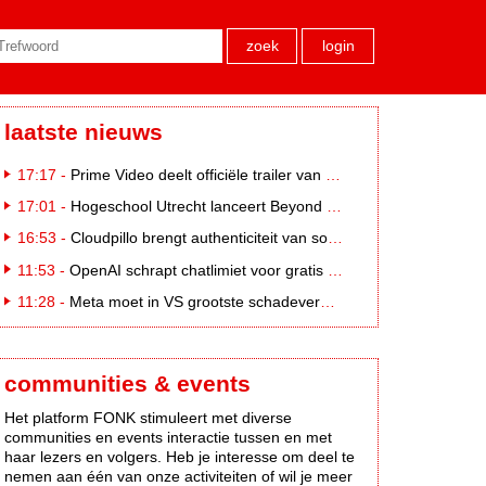
zoek
login
laatste nieuws
17:17 -
Prime Video deelt officiële trailer van L*VE KLEINE
17:01 -
Hogeschool Utrecht lanceert Beyond Campus binnen International Creative Business
16:53 -
Cloudpillo brengt authenticiteit van social naar tv
11:53 -
OpenAI schrapt chatlimiet voor gratis ChatGPT-gebruikers
11:28 -
Meta moet in VS grootste schadevergoeding ooit betalen: 567 miljoen dollar
communities & events
Het platform FONK stimuleert met diverse
communities en events interactie tussen en met
haar lezers en volgers. Heb je interesse om deel te
nemen aan één van onze activiteiten of wil je meer