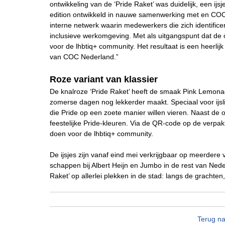
ontwikkeling van de ‘Pride Raket’ was duidelijk, een i
edition ontwikkeld in nauwe samenwerking met en CO
interne netwerk waarin medewerkers die zich identific
inclusieve werkomgeving. Met als uitgangspunt dat de 
voor de lhbtiq+ community. Het resultaat is een heerlij
van COC Nederland.”
Roze variant van klassier
De knalroze ‘Pride Raket’ heeft de smaak Pink Lemonad
zomerse dagen nog lekkerder maakt. Speciaal voor ij
die Pride op een zoete manier willen vieren. Naast de o
feestelijke Pride-kleuren. Via de QR-code op de verpak
doen voor de lhbtiq+ community.
De ijsjes zijn vanaf eind mei verkrijgbaar op meerder
schappen bij Albert Heijn en Jumbo in de rest van Ned
Raket’ op allerlei plekken in de stad: langs de grachten,
Terug na