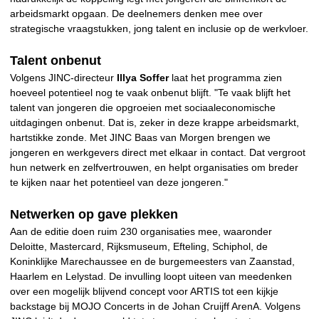
arbeidsmarkt opgaan. De deelnemers denken mee over
strategische vraagstukken, jong talent en inclusie op de werkvloer.
Talent onbenut
Volgens JINC-directeur
Illya Soffer
laat het programma zien
hoeveel potentieel nog te vaak onbenut blijft. "Te vaak blijft het
talent van jongeren die opgroeien met sociaaleconomische
uitdagingen onbenut. Dat is, zeker in deze krappe arbeidsmarkt,
hartstikke zonde. Met JINC Baas van Morgen brengen we
jongeren en werkgevers direct met elkaar in contact. Dat vergroot
hun netwerk en zelfvertrouwen, en helpt organisaties om breder
te kijken naar het potentieel van deze jongeren."
Netwerken op gave plekken
Aan de editie doen ruim 230 organisaties mee, waaronder
Deloitte, Mastercard, Rijksmuseum, Efteling, Schiphol, de
Koninklijke Marechaussee en de burgemeesters van Zaanstad,
Haarlem en Lelystad. De invulling loopt uiteen van meedenken
over een mogelijk blijvend concept voor ARTIS tot een kijkje
backstage bij MOJO Concerts in de Johan Cruijff ArenA. Volgens