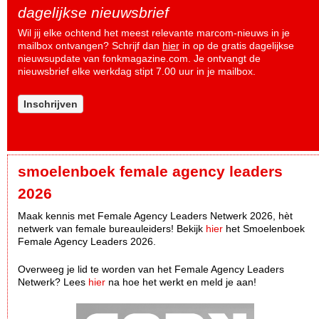
dagelijkse nieuwsbrief
Wil jij elke ochtend het meest relevante marcom-nieuws in je
mailbox ontvangen? Schrijf dan
hier
in op de gratis dagelijkse
nieuwsupdate van fonkmagazine.com. Je ontvangt de
nieuwsbrief elke werkdag stipt 7.00 uur in je mailbox.
Inschrijven
smoelenboek female agency leaders
2026
Maak kennis met Female Agency Leaders Netwerk 2026, hèt
netwerk van female bureauleiders! Bekijk
hier
het Smoelenboek
Female Agency Leaders 2026.
Overweeg je lid te worden van het Female Agency Leaders
Netwerk? Lees
hier
na hoe het werkt en meld je aan!