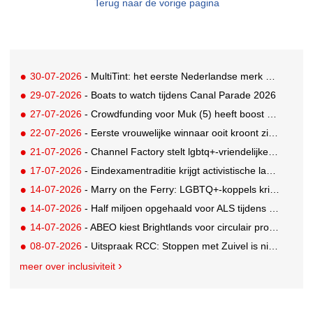
Terug naar de vorige pagina
30-07-2026
- MultiTint: het eerste Nederlandse merk voor inclusieve wond- en sportverzorging
29-07-2026
- Boats to watch tijdens Canal Parade 2026
27-07-2026
- Crowdfunding voor Muk (5) heeft boost gekregen door BN'ers
22-07-2026
- Eerste vrouwelijke winnaar ooit kroont zich tot beste grunter van Nederland
21-07-2026
- Channel Factory stelt lgbtq+-vriendelijke inclusion list beschikbaar
17-07-2026
- Eindexamentraditie krijgt activistische lading tegen menstruatiearmoede
14-07-2026
- Marry on the Ferry: LGBTQ+-koppels krijgen de kans om hun huwelijksgeloften te hernieuwen op een wel heel bijzondere locatie
14-07-2026
- Half miljoen opgehaald voor ALS tijdens eerste Rotterdamse TriALSon
14-07-2026
- ABEO kiest Brightlands voor circulair productontwerp in de sportsector
08-07-2026
- Uitspraak RCC: Stoppen met Zuivel is niet misleidend
meer over inclusiviteit