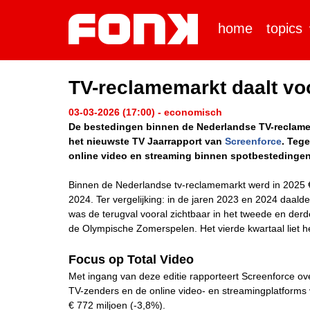
home
topics
TV-reclamemarkt daalt voor
03-03-2026 (17:00) - economisch
De bestedingen binnen de Nederlandse TV-reclamemark
het nieuwste TV Jaarrapport van
Screenforce
. Tege
online video en streaming binnen spotbestedingen b
Binnen de Nederlandse tv-reclamemarkt werd in 2025 €
2024. Ter vergelijking: in de jaren 2023 en 2024 daald
was de terugval vooral zichtbaar in het tweede en der
de Olympische Zomerspelen. Het vierde kwartaal liet her
Focus op Total Video
Met ingang van deze editie rapporteert Screenforce ove
TV-zenders en de online video- en streamingplatforms
€ 772 miljoen (-3,8%).