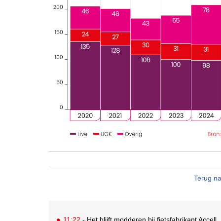
Terug na
11:22
- Het blijft modderen bij fietsfabrikant Accell. 