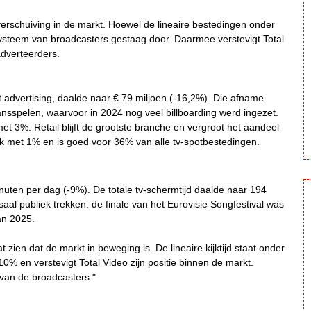
erschuiving in de markt. Hoewel de lineaire bestedingen onder
osysteem van broadcasters gestaag door. Daarmee verstevigt Total
 adverteerders.
advertising, daalde naar € 79 miljoen (-16,2%). Die afname
sspelen, waarvoor in 2024 nog veel billboarding werd ingezet.
t 3%. Retail blijft de grootste branche en vergroot het aandeel
k met 1% en is goed voor 36% van alle tv-spotbestedingen.
nuten per dag (-9%). De totale tv-schermtijd daalde naar 194
saal publiek trekken: de finale van het Eurovisie Songfestival was
an 2025.
t zien dat de markt in beweging is. De lineaire kijktijd staat onder
 10% en verstevigt Total Video zijn positie binnen de markt.
van de broadcasters."