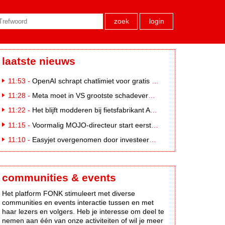
zoek
login
laatste nieuws
11:53 -
OpenAI schrapt chatlimiet voor gratis ChatGPT-gebruikers
11:28 -
Meta moet in VS grootste schadevergoeding ooit betalen: 567 miljoen dollar
11:22 -
Het blijft modderen bij fietsfabrikant Accell. Krijgt uitstel van betaling
11:15 -
Voormalig MOJO-directeur start eerste country radiozender. van Nederland
11:10 -
Easyjet overgenomen door investeerder Apollo
communities & events
Het platform FONK stimuleert met diverse
communities en events interactie tussen en met
haar lezers en volgers. Heb je interesse om deel te
nemen aan één van onze activiteiten of wil je meer