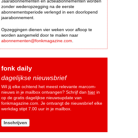
Jaarabonnementen en actieabonnementen worden
zonder wederopzegging na de eerste
abonnementsperiode verlengd in een doorlopend
jaarabonnement.
Opzeggingen dienen vier weken voor afloop te
worden aangemeld door te mailen naar
abonnementen@fonkmagazine.com
.
fonk daily
dagelijkse nieuwsbrief
Wil jij elke ochtend het meest relevante marcom-
nieuws in je mailbox ontvangen? Schrijf dan
hier
in
op de gratis dagelijkse nieuwsupdate van
fonkmagazine.com. Je ontvangt de nieuwsbrief elke
werkdag stipt 7.00 uur in je mailbox.
Inschrijven