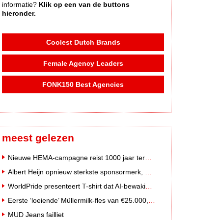
informatie?
Klik op een van de buttons
hieronder.
Coolest Dutch Brands
Female Agency Leaders
FONK150 Best Agencies
meest gelezen
Nieuwe HEMA-campagne reist 1000 jaar terug in de tijd naar 'Hemastein'
Albert Heijn opnieuw sterkste sponsormerk, PostNL daalt
WorldPride presenteert T-shirt dat AI-bewakingscamera's misleidt
Eerste ‘loeiende’ Müllermilk-fles van €25.000,- gevonden
MUD Jeans failliet