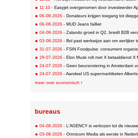
11:10
- Easyjet overgenomen door investeerder Ap
06-08-2026
- Donateurs krijgen toegang tot diepg
06-08-2026
- MUD Jeans failliet
04-08-2026
- Zalando groeit in Q2, breidt B2B verd
03-08-2026
- Bol past werkwijze aan om eerlijker
31-07-2026
- FSIN Foodpulse: consument organis
29-07-2026
- Elon Musk rolt met X betaaldienst X
24-07-2026
- Geen beursnotering in Amsterdam v
24-07-2026
- Aandeel US supermarktketen Alberts
meer over economisch
bureaus
04-08-2026
- L'AGENCY is verkozen tot de nieuw
03-08-2026
- Omnicom Media als eerste in Nederl