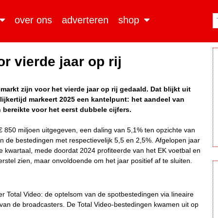
over ons
adverteren
shop
 vierde jaar op rij
t zijn voor het vierde jaar op rij gedaald. Dat blijkt uit
lijkertijd markeert 2025 een kantelpunt: het aandeel van
ereikte voor het eerst dubbele cijfers.
 850 miljoen uitgegeven, een daling van 5,1% ten opzichte van
en de bestedingen met respectievelijk 5,5 en 2,5%.
Afgelopen jaar
de kwartaal, mede doordat 2024 profiteerde van het EK voetbal en
stel zien, maar onvoldoende om het jaar positief af te sluiten.
r Total Video: de optelsom van de spotbestedingen via lineaire
 van de broadcasters. De Total Video-bestedingen kwamen uit op