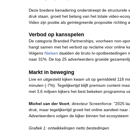
Deze bredere benadering onderstreept de structurele v
druk staan, groeit het belang van het totale video-ec
Video zijn positie als geïntegreerde propositie richting
Verbod op kansspelen
De categorie Branded Partnerships, voorheen non-spot 
hangt samen met het verbod op reclame voor online kan
Volgens
Nielsen
daalden de bruto tv-spotbestedingen me
naar 31%. De top 25 adverteerders groeide gezamenlij
Markt in beweging
Live en uitgesteld kijken kwam uit op gemiddeld 118 mi
minuten (-7%). Tegelijkertijd blijft premium content mas
met 3,6 miljoen kijkers het best bekeken programma v
Michel van der Voort
, directeur Screenforce: "2025 laa
druk, maar tegelijkertijd groeit het online aandeel naar
Adverteerders volgen de kijker binnen het ecosysteem 
Grafiek 1: ontwikkelingen netto bestedingen