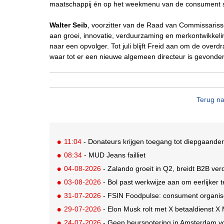
maatschappij én op het weekmenu van de consument s
Walter Seib
, voorzitter van de Raad van Commissariss
aan groei, innovatie, verduurzaming en merkontwikkel
naar een opvolger. Tot juli blijft Freid aan om de ove
waar tot er een nieuwe algemeen directeur is gevonde
Terug na
11:04
- Donateurs krijgen toegang tot diepgaander
08:34
- MUD Jeans failliet
04-08-2026
- Zalando groeit in Q2, breidt B2B verd
03-08-2026
- Bol past werkwijze aan om eerlijker
31-07-2026
- FSIN Foodpulse: consument organis
29-07-2026
- Elon Musk rolt met X betaaldienst X
24-07-2026
- Geen beursnotering in Amsterdam v