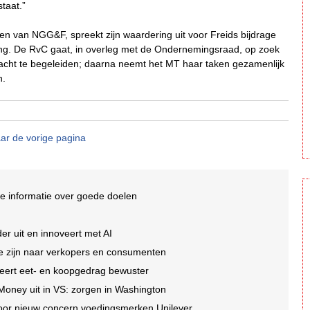
taat.”
en van NGG&F, spreekt zijn waardering uit voor Freids bijdrage
ing. De RvC gaat, in overleg met de Ondernemingsraad, op zoek
rdracht te begeleiden; daarna neemt het MT haar taken gezamenlijk
n.
ar de vorige pagina
e informatie over goede doelen
er uit en innoveert met AI
 te zijn naar verkopers en consumenten
eert eet- en koopgedrag bewuster
 Money uit in VS: zorgen in Washington
oor nieuw concern voedingsmerken Unilever