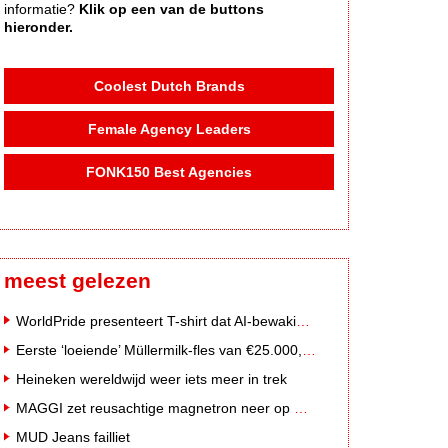
informatie?
Klik op een van de buttons
hieronder.
Coolest Dutch Brands
Female Agency Leaders
FONK150 Best Agencies
meest gelezen
WorldPride presenteert T-shirt dat AI-bewakingscamera's misleidt
Eerste ‘loeiende’ Müllermilk-fles van €25.000,- gevonden
Heineken wereldwijd weer iets meer in trek
MAGGI zet reusachtige magnetron neer op Solar Festival
MUD Jeans failliet