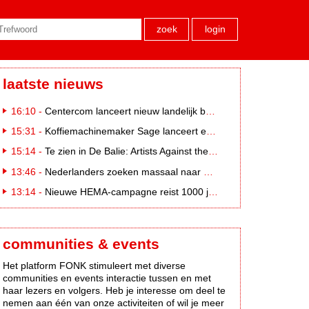
zoek
login
laatste nieuws
16:10 -
Centercom lanceert nieuw landelijk buitereclamenetwerk: City Cubes
15:31 -
Koffiemachinemaker Sage lanceert e-commerceplatform voor koffieliefhebbers
15:14 -
Te zien in De Balie: Artists Against the Kremlin III
13:46 -
Nederlanders zoeken massaal naar eclipsbrillen op Marktplaats
13:14 -
Nieuwe HEMA-campagne reist 1000 jaar terug in de tijd naar 'Hemastein'
communities & events
Het platform FONK stimuleert met diverse
communities en events interactie tussen en met
haar lezers en volgers. Heb je interesse om deel te
nemen aan één van onze activiteiten of wil je meer