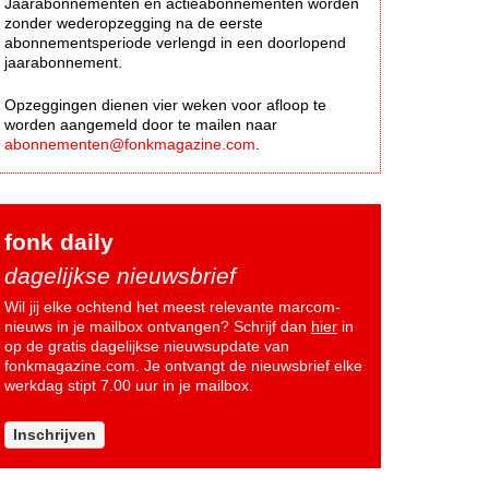
Jaarabonnementen en actieabonnementen worden
zonder wederopzegging na de eerste
abonnementsperiode verlengd in een doorlopend
jaarabonnement.
Opzeggingen dienen vier weken voor afloop te
worden aangemeld door te mailen naar
abonnementen@fonkmagazine.com
.
fonk daily
dagelijkse nieuwsbrief
Wil jij elke ochtend het meest relevante marcom-
nieuws in je mailbox ontvangen? Schrijf dan
hier
in
op de gratis dagelijkse nieuwsupdate van
fonkmagazine.com. Je ontvangt de nieuwsbrief elke
werkdag stipt 7.00 uur in je mailbox.
Inschrijven