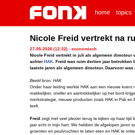
home
topics
Nicole Freid vertrekt na r
27-05-2026 (12:32) - economisch
Nicole Freid vertrekt in juli als algemeen directeur
achter
HAK
. Freid was ruim dertien jaar betrokken 
laatste jaren als algemeen directeur. Daarvoor was 
Beeld bron: HAK
Onder haar leiding werkte HAK aan een nieuwe koers
makkelijker, sneller en aantrekkelijker op het bord kr
merkstrategie, nieuwe producten zoals HAK in Pak en 
teelt.
Freid
zegt met veel plezier terug te kijken op haar tijd
jaar echt in mijn hart. We hebben de afgelopen jare
groenten en peulvruchten te laten eten en HAK te ont