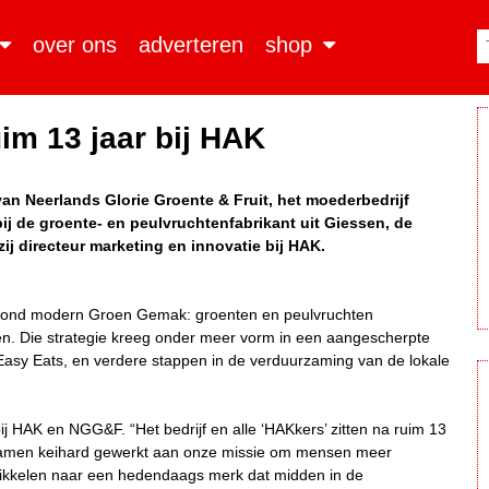
over ons
adverteren
shop
uim 13 jaar bij HAK
 van Neerlands Glorie Groente & Fruit, het moederbedrijf
bij de groente- en peulvruchtenfabrikant uit Giessen, de
zij directeur marketing en innovatie bij HAK.
 rond modern Groen Gemak: groenten en peulvruchten
ijgen. Die strategie kreeg onder meer vorm in een aangescherpte
Easy Eats, en verdere stappen in de verduurzaming van de lokale
 bij HAK en NGG&F. “Het bedrijf en alle ‘HAKkers’ zitten na ruim 13
n samen keihard gewerkt aan onze missie om mensen meer
wikkelen naar een hedendaags merk dat midden in de