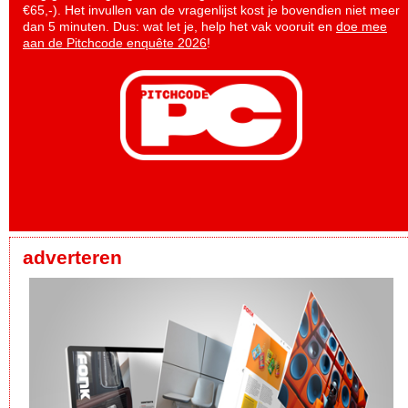
€65,-). Het invullen van de vragenlijst kost je bovendien niet meer
dan 5 minuten. Dus: wat let je, help het vak vooruit en
doe mee
aan de Pitchcode enquête 2026
!
adverteren