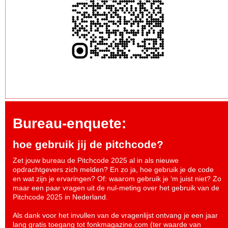
Bureau-enquete:
hoe gebruik jij de pitchcode?
Zet jouw bureau de Pitchcode 2025 al in als nieuwe
opdrachtgevers zich melden? En zo ja, hoe gebruik je de code
en wat zijn je ervaringen? Of: waarom gebruik je ‘m juist niet? Zo
maar een paar vragen uit de nul-meting over het gebruik van de
Pitchcode 2025 in Nederland.
Als dank voor het invullen van de vragenlijst ontvang je een jaar
lang gratis toegang tot fonkmagazine.com (ter waarde van