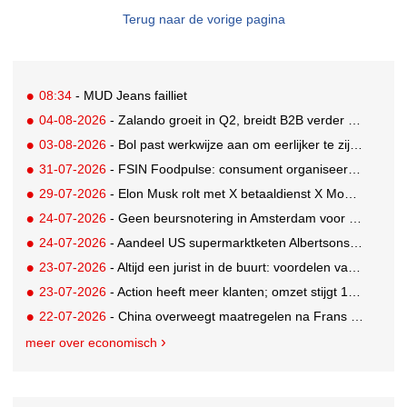
Terug naar de vorige pagina
08:34
- MUD Jeans failliet
04-08-2026
- Zalando groeit in Q2, breidt B2B verder uit en innoveert met AI
03-08-2026
- Bol past werkwijze aan om eerlijker te zijn naar verkopers en consumenten
31-07-2026
- FSIN Foodpulse: consument organiseert eet- en koopgedrag bewuster
29-07-2026
- Elon Musk rolt met X betaaldienst X Money uit in VS: zorgen in Washington
24-07-2026
- Geen beursnotering in Amsterdam voor nieuw concern voedingsmerken Unilever
24-07-2026
- Aandeel US supermarktketen Albertsons daalt 21%. Volgt Ahold Delhaize?
23-07-2026
- Altijd een jurist in de buurt: voordelen van een landelijk bureau
23-07-2026
- Action heeft meer klanten; omzet stijgt 14% in eerste halfjaar naar 8,3 miljard
22-07-2026
- China overweegt maatregelen na Frans verbod op reclame voor Shein en TEMU
meer over economisch