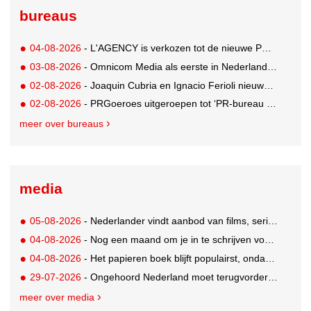
bureaus
04-08-2026
- L'AGENCY is verkozen tot de nieuwe PR-partner van KoRo
03-08-2026
- Omnicom Media als eerste in Nederland actief met advertenties in ChatGPT
02-08-2026
- Joaquin Cubria en Ignacio Ferioli nieuwe Global CCO’s GUT, Renata Neumann Global Head of Production
02-08-2026
- PRGoeroes uitgeroepen tot ‘PR-bureau van het jaar 2026’
meer over bureaus
media
05-08-2026
- Nederlander vindt aanbod van films, series en sport vaak versnipperd
04-08-2026
- Nog een maand om je in te schrijven voor de Mercurs 2026
04-08-2026
- Het papieren boek blijft populairst, ondanks digitale alternatieven
29-07-2026
- Ongehoord Nederland moet terugvordering betalen aan Commissariaat voor de Media
meer over media