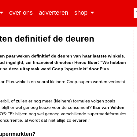
over ons
adverteren
shop
en definitief de deuren
en paar weken definitief de deuren van haar laatste winkels.
d ingelijfd, zei financieel directeur Herco Boer: "We hebben
r na deze uitspraak werd Coop 'opgeslokt' door Plus.
r Plus-winkels en vooral kleinere Coop-supers werden verkocht
erbij, of zullen er nog meer (kleinere) formules volgen zoals
 blijft er wel genoeg keuze voor de consument?
Ilse van Velden
S: "Er blijven nog wel genoeg verschillende supermarktformules
urrentie, al wordt dat niet altijd zo ervaren."
supermarkten?