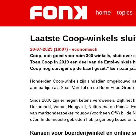
home
topics
Laatste Coop-winkels sluit
20-07-2025 (16:07) - economisch
Coop, ooit goed voor ruim 300 winkels, sluit over e
T
oen Coop in 2019 een deel van de Emté-winkels ha
Coop nog steviger op de kaart gezet." Een paar jaa
Honderden Coop-winkels zijn sindsdien omgebouwd naa
aan partijen als Spar, Van Tol en de Boon Food Group.
Sinds 2000 zijn er negen ketens verdwenen. Blijft het hi
Dekamarkt, Vomar, Hoogvliet, Nettorama en Poiesz. En
van marktonderzoeker Yougov (voorheen GfK) bij de NO
over. In de meeste gebieden heb je genoeg keuze en conc
Kansen voor boerderijwinkel en online 