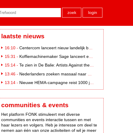
zoek
login
laatste nieuws
16:10 -
Centercom lanceert nieuw landelijk buitereclamenetwerk: City Cubes
15:31 -
Koffiemachinemaker Sage lanceert e-commerceplatform voor koffieliefhebbers
15:14 -
Te zien in De Balie: Artists Against the Kremlin III
13:46 -
Nederlanders zoeken massaal naar eclipsbrillen op Marktplaats
13:14 -
Nieuwe HEMA-campagne reist 1000 jaar terug in de tijd naar 'Hemastein'
communities & events
Het platform FONK stimuleert met diverse
communities en events interactie tussen en met
haar lezers en volgers. Heb je interesse om deel te
nemen aan één van onze activiteiten of wil je meer