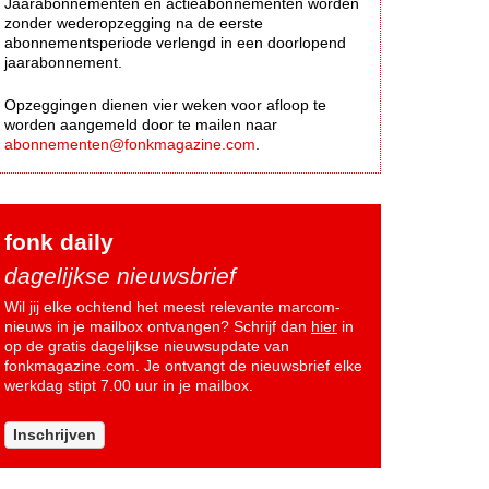
Jaarabonnementen en actieabonnementen worden
zonder wederopzegging na de eerste
abonnementsperiode verlengd in een doorlopend
jaarabonnement.
Opzeggingen dienen vier weken voor afloop te
worden aangemeld door te mailen naar
abonnementen@fonkmagazine.com
.
fonk daily
dagelijkse nieuwsbrief
Wil jij elke ochtend het meest relevante marcom-
nieuws in je mailbox ontvangen? Schrijf dan
hier
in
op de gratis dagelijkse nieuwsupdate van
fonkmagazine.com. Je ontvangt de nieuwsbrief elke
werkdag stipt 7.00 uur in je mailbox.
Inschrijven