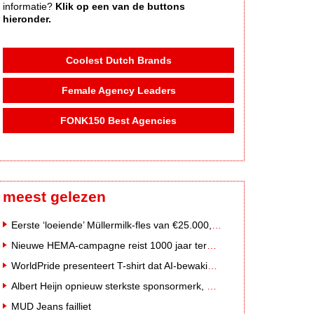
informatie?
Klik op een van de buttons
hieronder.
Coolest Dutch Brands
Female Agency Leaders
FONK150 Best Agencies
meest gelezen
Eerste ‘loeiende’ Müllermilk-fles van €25.000,- gevonden
Nieuwe HEMA-campagne reist 1000 jaar terug in de tijd naar 'Hemastein'
WorldPride presenteert T-shirt dat AI-bewakingscamera's misleidt
Albert Heijn opnieuw sterkste sponsormerk, PostNL daalt
MUD Jeans failliet