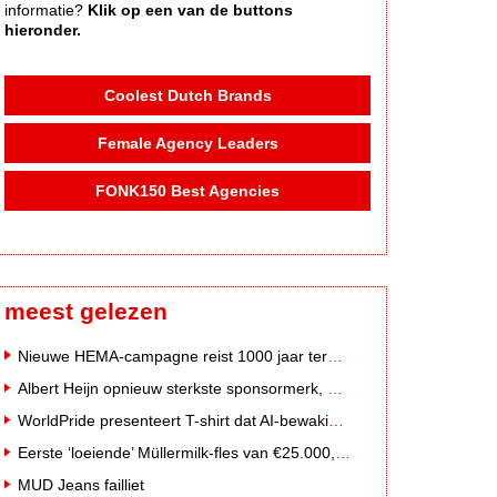
informatie?
Klik op een van de buttons
hieronder.
Coolest Dutch Brands
Female Agency Leaders
FONK150 Best Agencies
meest gelezen
Nieuwe HEMA-campagne reist 1000 jaar terug in de tijd naar 'Hemastein'
Albert Heijn opnieuw sterkste sponsormerk, PostNL daalt
WorldPride presenteert T-shirt dat AI-bewakingscamera's misleidt
Eerste ‘loeiende’ Müllermilk-fles van €25.000,- gevonden
MUD Jeans failliet