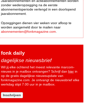
Jaarabonnementen en actieabonnementen worden
zonder wederopzegging na de eerste
abonnementsperiode verlengd in een doorlopend
jaarabonnement.
Opzeggingen dienen vier weken voor afloop te
worden aangemeld door te mailen naar
abonnementen@fonkmagazine.com
.
fonk daily
dagelijkse nieuwsbrief
Wil jij elke ochtend het meest relevante marcom-
nieuws in je mailbox ontvangen? Schrijf dan
hier
in
op de gratis dagelijkse nieuwsupdate van
fonkmagazine.com. Je ontvangt de nieuwsbrief elke
werkdag stipt 7.00 uur in je mailbox.
Inschrijven