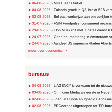
06-08-2026
- MUD Jeans failliet
04-08-2026
- Zalando groeit in Q2, breidt B2B verd
03-08-2026
- Bol past werkwijze aan om eerlijker
31-07-2026
- FSIN Foodpulse: consument organis
29-07-2026
- Elon Musk rolt met X betaaldienst X
24-07-2026
- Geen beursnotering in Amsterdam v
24-07-2026
- Aandeel US supermarktketen Alberts
meer over economisch
bureaus
04-08-2026
- L'AGENCY is verkozen tot de nieuw
03-08-2026
- Omnicom Media als eerste in Nederl
02-08-2026
- Joaquin Cubria en Ignacio Ferioli nieu
02-08-2026
- PRGoeroes uitgeroepen tot ‘PR-bure