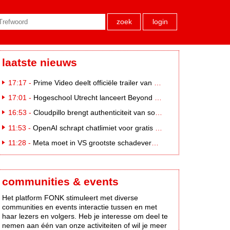
zoek
login
laatste nieuws
17:17 -
Prime Video deelt officiële trailer van L*VE KLEINE
17:01 -
Hogeschool Utrecht lanceert Beyond Campus binnen International Creative Business
16:53 -
Cloudpillo brengt authenticiteit van social naar tv
11:53 -
OpenAI schrapt chatlimiet voor gratis ChatGPT-gebruikers
11:28 -
Meta moet in VS grootste schadevergoeding ooit betalen: 567 miljoen dollar
communities & events
Het platform FONK stimuleert met diverse
communities en events interactie tussen en met
haar lezers en volgers. Heb je interesse om deel te
nemen aan één van onze activiteiten of wil je meer