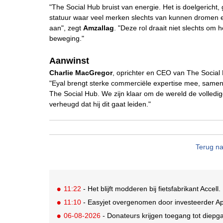
"The Social Hub bruist van energie. Het is doelgericht,
statuur waar veel merken slechts van kunnen dromen en
aan", zegt
Amzallag
. "Deze rol draait niet slechts om
beweging."
Aanwinst
Charlie MacGregor
, oprichter en CEO van The Social
"Eyal brengt sterke commerciële expertise mee, samen 
The Social Hub. We zijn klaar om de wereld de volledige 
verheugd dat hij dit gaat leiden."
Terug na
11:22
- Het blijft modderen bij fietsfabrikant Accell. 
11:10
- Easyjet overgenomen door investeerder Ap
06-08-2026
- Donateurs krijgen toegang tot diepg