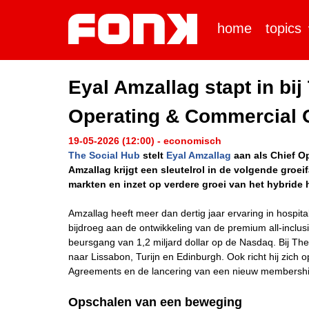
home
topics
Eyal Amzallag stapt in bij
Operating & Commercial O
19-05-2026 (12:00) - economisch
The Social Hub
stelt
Eyal Amzallag
aan als Chief Op
Amzallag krijgt een sleutelrol in de volgende groei
markten en inzet op verdere groei van het hybride 
Amzallag heeft meer dan dertig jaar ervaring in hospitalit
bijdroeg aan de ontwikkeling van de premium all-inclusiv
beursgang van 1,2 miljard dollar op de Nasdaq. Bij The
naar Lissabon, Turijn en Edinburgh. Ook richt hij zich
Agreements en de lancering van een nieuw membersh
Opschalen van een beweging