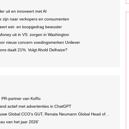
er uit en innoveert met AI
 te zijn naar verkopers en consumenten
eert eet- en koopgedrag bewuster
 Money uit in VS: zorgen in Washington
oor nieuw concern voedingsmerken Unilever
ons daalt 21%. Volgt Ahold Delhaize?
e PR-partner van KoRo
and actief met advertenties in ChatGPT
we Global CCO’s GUT, Renata Neumann Global Head of Production
au van het jaar 2026’