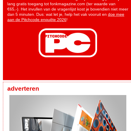
lang gratis toegang tot fonkmagazine.com (ter waarde van
€65,-). Het invullen van de vragenlijst kost je bovendien niet meer
dan 5 minuten. Dus: wat let je, help het vak vooruit en
doe mee
aan de Pitchcode enquête 2026
!
adverteren