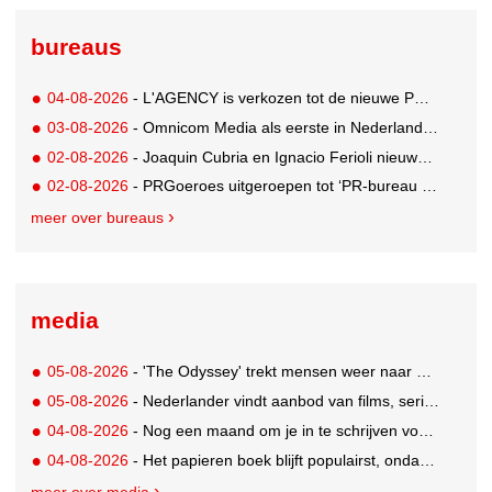
bureaus
04-08-2026
- L'AGENCY is verkozen tot de nieuwe PR-partner van KoRo
03-08-2026
- Omnicom Media als eerste in Nederland actief met advertenties in ChatGPT
02-08-2026
- Joaquin Cubria en Ignacio Ferioli nieuwe Global CCO’s GUT, Renata Neumann Global Head of Production
02-08-2026
- PRGoeroes uitgeroepen tot ‘PR-bureau van het jaar 2026’
meer over bureaus
media
05-08-2026
- 'The Odyssey' trekt mensen weer naar de bioscoop
05-08-2026
- Nederlander vindt aanbod van films, series en sport vaak versnipperd
04-08-2026
- Nog een maand om je in te schrijven voor de Mercurs 2026
04-08-2026
- Het papieren boek blijft populairst, ondanks digitale alternatieven