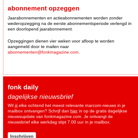
abonnement opzeggen
Jaarabonnementen en actieabonnementen worden zonder
wederopzegging na de eerste abonnementsperiode verlengd in
een doorlopend jaarabonnement.
Opzeggingen dienen vier weken voor afloop te worden
aangemeld door te mailen naar
abonnementen@fonkmagazine.com
.
fonk daily
dagelijkse nieuwsbrief
Wil jij elke ochtend het meest relevante marcom-nieuws in je
mailbox ontvangen? Schrijf dan
hier
in op de gratis dagelijkse
nieuwsupdate van fonkmagazine.com. Je ontvangt de
nieuwsbrief elke werkdag stipt 7.00 uur in je mailbox.
Inschrijven