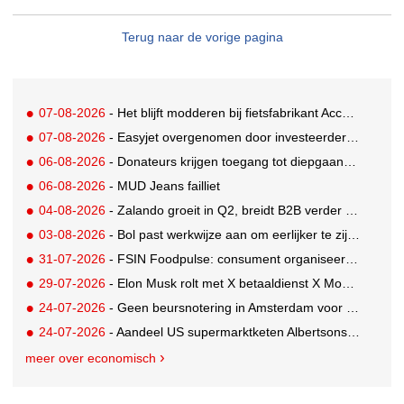
Terug naar de vorige pagina
07-08-2026
- Het blijft modderen bij fietsfabrikant Accell. Krijgt uitstel van betaling
07-08-2026
- Easyjet overgenomen door investeerder Apollo
06-08-2026
- Donateurs krijgen toegang tot diepgaandere informatie over goede doelen
06-08-2026
- MUD Jeans failliet
04-08-2026
- Zalando groeit in Q2, breidt B2B verder uit en innoveert met AI
03-08-2026
- Bol past werkwijze aan om eerlijker te zijn naar verkopers en consumenten
31-07-2026
- FSIN Foodpulse: consument organiseert eet- en koopgedrag bewuster
29-07-2026
- Elon Musk rolt met X betaaldienst X Money uit in VS: zorgen in Washington
24-07-2026
- Geen beursnotering in Amsterdam voor nieuw concern voedingsmerken Unilever
24-07-2026
- Aandeel US supermarktketen Albertsons daalt 21%. Volgt Ahold Delhaize?
meer over economisch