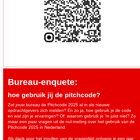
Bureau-enquete:
hoe gebruik jij de pitchcode?
Zet jouw bureau de Pitchcode 2025 al in als nieuwe
opdrachtgevers zich melden? En zo ja, hoe gebruik je de code
en wat zijn je ervaringen? Of: waarom gebruik je ‘m juist niet? Zo
maar een paar vragen uit de nul-meting over het gebruik van de
Pitchcode 2025 in Nederland.
Als dank voor het invullen van de vragenlijst ontvang je een jaar