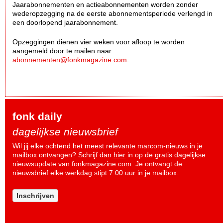
Jaarabonnementen en actieabonnementen worden zonder
wederopzegging na de eerste abonnementsperiode verlengd in
een doorlopend jaarabonnement.
Opzeggingen dienen vier weken voor afloop te worden
aangemeld door te mailen naar
abonnementen@fonkmagazine.com
.
fonk daily
dagelijkse nieuwsbrief
Wil jij elke ochtend het meest relevante marcom-nieuws in je
mailbox ontvangen? Schrijf dan
hier
in op de gratis dagelijkse
nieuwsupdate van fonkmagazine.com. Je ontvangt de
nieuwsbrief elke werkdag stipt 7.00 uur in je mailbox.
Inschrijven