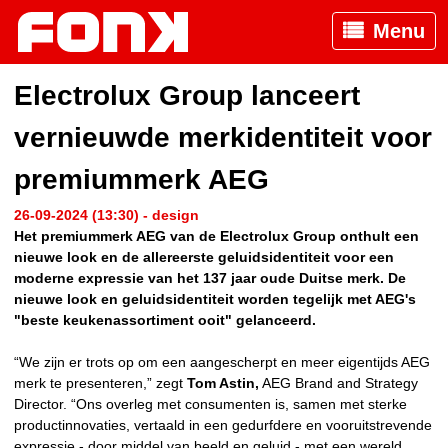
Menu
Electrolux Group lanceert
vernieuwde merkidentiteit voor
premiummerk AEG
26-09-2024 (13:30) - design
Het premiummerk AEG van de Electrolux Group onthult een
nieuwe look en de allereerste geluidsidentiteit voor een
moderne expressie van het 137 jaar oude Duitse merk. De
nieuwe look en geluidsidentiteit worden tegelijk met AEG's
"beste keukenassortiment ooit" gelanceerd.
“We zijn er trots op om een aangescherpt en meer eigentijds AEG
merk te presenteren,” zegt
Tom Astin,
AEG Brand and Strategy
Director. “Ons overleg met consumenten is, samen met sterke
productinnovaties, vertaald in een gedurfdere en vooruitstrevende
expressie - door middel van beeld en geluid - met een wereld