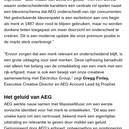
waarin onderscheidende karakters een centrale rol spelen naast
een kleurenschema dat AEG onderscheidt van zijn concurrenten.
Het geëvolueerde kleurenpalet is een eerbetoon aan ons begin
als merk in 1887 door rood te blijven gebruiken, maar nu worden
donkere tinten toegepast om meer doorzicht en onderscheid te
creëren. Dit is een moderne update die onze premium positie in
de markt sterk overbrengt.”
“Ervoor zorgen dat een merk relevant en onderscheidend blijft, is
een grote uitdaging voor veel merken. Deze opfrissing benadrukt
niet alleen het belang van de ontwikkeling van een merk met een
rijk erfgoed, maar is ook een bewijs van onze creatieve
samenwerking met Electrolux Group,” zegt
Gregg Finlay,
Executive Creative Director en AEG Account Lead bij Prophet.
Het geluid van AEG
AEG werkte nauw samen met MassiveMusic om een eerste
sonische identiteit voor het merk te ontwikkelen. “Dit was een
unieke kans om een vertrouwd, bekend merk een eigentijdse
uitstraling en relevantie te geven door middel van geluid.
Geïnspireerd door AEG's erfgoed, ontwerpethos en positionering