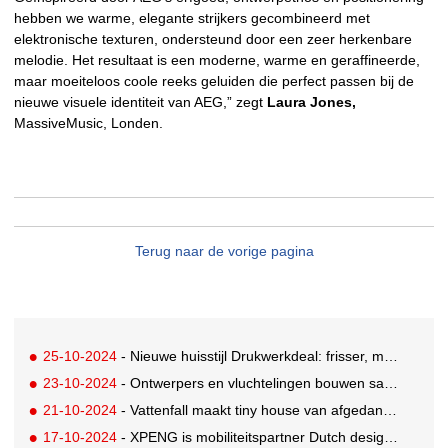
hebben we warme, elegante strijkers gecombineerd met
elektronische texturen, ondersteund door een zeer herkenbare
melodie. Het resultaat is een moderne, warme en geraffineerde,
maar moeiteloos coole reeks geluiden die perfect passen bij de
nieuwe visuele identiteit van AEG,” zegt
Laura Jones,
MassiveMusic, Londen.
Terug naar de vorige pagina
25-10-2024
- Nieuwe huisstijl Drukwerkdeal: frisser, meer open en afscheid van de superhelden
23-10-2024
- Ontwerpers en vluchtelingen bouwen samen Tempel voor Vrede
21-10-2024
- Vattenfall maakt tiny house van afgedankte windturbine
17-10-2024
- XPENG is mobiliteitspartner Dutch design week 2024