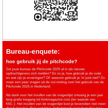
Bureau-enquete:
hoe gebruik jij de pitchcode?
Zet jouw bureau de Pitchcode 2025 al in als nieuwe
opdrachtgevers zich melden? En zo ja, hoe gebruik je de code
en wat zijn je ervaringen? Of: waarom gebruik je ‘m juist niet? Zo
maar een paar vragen uit de nul-meting over het gebruik van de
Pitchcode 2025 in Nederland.
Als dank voor het invullen van de vragenlijst ontvang je een jaar
lang gratis toegang tot fonkmagazine.com (ter waarde van
€65,-). Het invullen van de vragenlijst kost je bovendien niet meer
dan 5 minuten. Dus: wat let je, help het vak vooruit en
doe mee