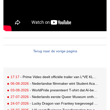
Terug naar de vorige pagina
17:17
- Prime Video deelt officiële trailer van L*VE KLEINE
06-08-2026
- Nederlandse filmmaker wint Student Academy Award
03-08-2026
- WorldPride presenteert T-shirt dat AI-bewakingscamera's misleidt
27-07-2026
- Nederlands eerste Queer Museum onthult nieuwe visuele identiteit
24-07-2026
- Lucky Dragon van Frankey toegevoegd aan vaste opstelling STRAAT Museum
23-07-2026
- LIA voegt Business Transformation toe als prijzencategorie