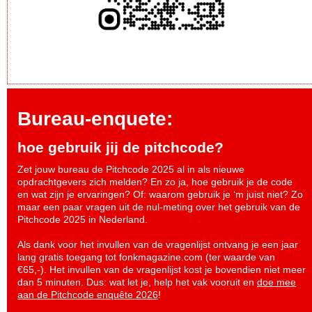
Bureau-enquete:
hoe gebruik jij de pitchcode?
Zet jouw bureau de Pitchcode 2025 al in als nieuwe
opdrachtgevers zich melden? En zo ja, hoe gebruik je de code
en wat zijn je ervaringen? Of: waarom gebruik je ‘m juist niet? Zo
maar een paar vragen uit de nul-meting over het gebruik van de
Pitchcode 2025 in Nederland.
Als dank voor het invullen van de vragenlijst ontvang je een jaar
lang gratis toegang tot fonkmagazine.com (ter waarde van
€65,-). Het invullen van de vragenlijst kost je bovendien niet meer
dan 5 minuten. Dus: wat let je, help het vak vooruit en
doe mee
aan de Pitchcode enquête 2026
!