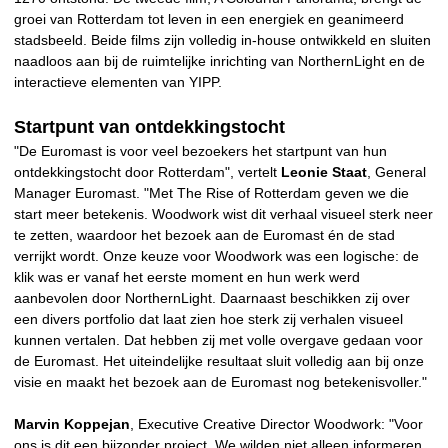
groei van Rotterdam tot leven in een energiek en geanimeerd
stadsbeeld. Beide films zijn volledig in-house ontwikkeld en sluiten
naadloos aan bij de ruimtelijke inrichting van NorthernLight en de
interactieve elementen van YIPP.
Startpunt van ontdekkingstocht
"De Euromast is voor veel bezoekers het startpunt van hun
ontdekkingstocht door Rotterdam", vertelt
Leonie Staat
, General
Manager Euromast. "Met The Rise of Rotterdam geven we die
start meer betekenis. Woodwork wist dit verhaal visueel sterk neer
te zetten, waardoor het bezoek aan de Euromast én de stad
verrijkt wordt. Onze keuze voor Woodwork was een logische: de
klik was er vanaf het eerste moment en hun werk werd
aanbevolen door NorthernLight. Daarnaast beschikken zij over
een divers portfolio dat laat zien hoe sterk zij verhalen visueel
kunnen vertalen. Dat hebben zij met volle overgave gedaan voor
de Euromast. Het uiteindelijke resultaat sluit volledig aan bij onze
visie en maakt het bezoek aan de Euromast nog betekenisvoller."
Marvin Koppejan
, Executive Creative Director Woodwork: "Voor
ons is dit een bijzonder project. We wilden niet alleen informeren,