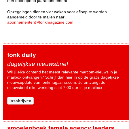
een doorlopend jaarabonnement.
Opzeggingen dienen vier weken voor afloop te worden
aangemeld door te mailen naar
abonnementen@fonkmagazine.com
.
fonk daily
dagelijkse nieuwsbrief
Wil jij elke ochtend het meest relevante marcom-nieuws in je
mailbox ontvangen? Schrijf dan
hier
in op de gratis dagelijkse
nieuwsupdate van fonkmagazine.com. Je ontvangt de
nieuwsbrief elke werkdag stipt 7.00 uur in je mailbox.
Inschrijven
smoelenboek female agency leaders