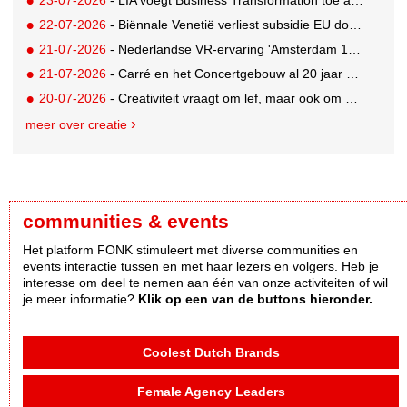
22-07-2026
- Biënnale Venetië verliest subsidie EU door deelname Rusland
21-07-2026
- Nederlandse VR-ervaring 'Amsterdam 1652' geselecteerd voor filmfestival Venetië
21-07-2026
- Carré en het Concertgebouw al 20 jaar absolute favorieten van cultuurpubliek
20-07-2026
- Creativiteit vraagt om lef, maar ook om een plan voor als het misgaat
meer over creatie
communities & events
Het platform FONK stimuleert met diverse communities en
events interactie tussen en met haar lezers en volgers. Heb je
interesse om deel te nemen aan één van onze activiteiten of wil
je meer informatie?
Klik op een van de buttons hieronder.
Coolest Dutch Brands
Female Agency Leaders