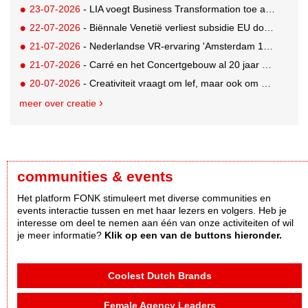
23-07-2026
- LIA voegt Business Transformation toe als prijzencategorie
22-07-2026
- Biënnale Venetië verliest subsidie EU door deelname Rusland
21-07-2026
- Nederlandse VR-ervaring 'Amsterdam 1652' geselecteerd voor filmfestival Venetië
21-07-2026
- Carré en het Concertgebouw al 20 jaar absolute favorieten van cultuurpubliek
20-07-2026
- Creativiteit vraagt om lef, maar ook om een plan voor als het misgaat
meer over creatie
communities & events
Het platform FONK stimuleert met diverse communities en
events interactie tussen en met haar lezers en volgers. Heb je
interesse om deel te nemen aan één van onze activiteiten of wil
je meer informatie?
Klik op een van de buttons hieronder.
Coolest Dutch Brands
Female Agency Leaders