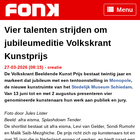
Menu
Vier talenten strijden om
jubileumeditie Volkskrant
Kunstprijs
27-03-2026 (08:15) - creatie
De Volkskrant Beeldende Kunst Prijs bestaat twintig jaar en
markeert dat jubileum met een tentoonstelling in
Monopole
,
de nieuwe kunstruimte van het
Stedelijk Museum Schiedam
.
Van 13 juni tot en met 2 augustus presenteren vier
genomineerde kunstenaars hun werk aan publiek en jury.
Foto door Jules Lister
Beeld: afra eisma, Splashdown Tender.
De shortlist bestaat uit afra eisma, Levi van Gelder, Sondi Rumohr
en Malik Saïb-Mezghiche. De prijs richt zich op kunstenaars tot en
met 35 jaar die in Nederland wonen of werken, en biedt naast een