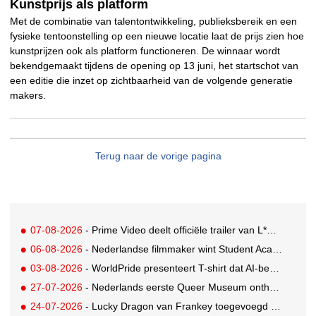
Kunstprijs als platform
Met de combinatie van talentontwikkeling, publieksbereik en een
fysieke tentoonstelling op een nieuwe locatie laat de prijs zien hoe
kunstprijzen ook als platform functioneren. De winnaar wordt
bekendgemaakt tijdens de opening op 13 juni, het startschot van
een editie die inzet op zichtbaarheid van de volgende generatie
makers.
Terug naar de vorige pagina
07-08-2026
- Prime Video deelt officiële trailer van L*VE KLEINE
06-08-2026
- Nederlandse filmmaker wint Student Academy Award
03-08-2026
- WorldPride presenteert T-shirt dat AI-bewakingscamera's misleidt
27-07-2026
- Nederlands eerste Queer Museum onthult nieuwe visuele identiteit
24-07-2026
- Lucky Dragon van Frankey toegevoegd aan vaste opstelling STRAAT Museum