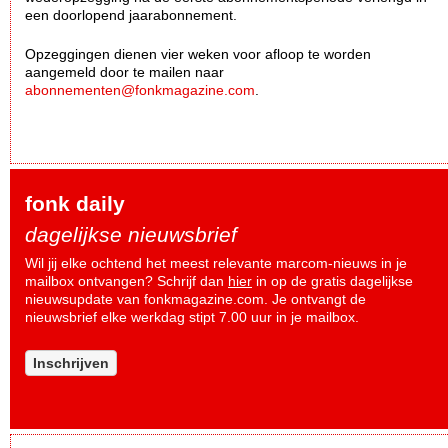
een doorlopend jaarabonnement.
Opzeggingen dienen vier weken voor afloop te worden
aangemeld door te mailen naar
abonnementen@fonkmagazine.com
.
fonk daily
dagelijkse nieuwsbrief
Wil jij elke ochtend het meest relevante marcom-nieuws in je
mailbox ontvangen? Schrijf dan
hier
in op de gratis dagelijkse
nieuwsupdate van fonkmagazine.com. Je ontvangt de
nieuwsbrief elke werkdag stipt 7.00 uur in je mailbox.
Inschrijven