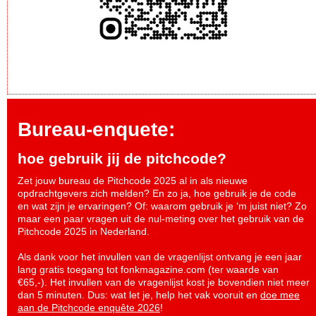
Bureau-enquete:
hoe gebruik jij de pitchcode?
Zet jouw bureau de Pitchcode 2025 al in als nieuwe
opdrachtgevers zich melden? En zo ja, hoe gebruik je de code
en wat zijn je ervaringen? Of: waarom gebruik je ‘m juist niet? Zo
maar een paar vragen uit de nul-meting over het gebruik van de
Pitchcode 2025 in Nederland.
Als dank voor het invullen van de vragenlijst ontvang je een jaar
lang gratis toegang tot fonkmagazine.com (ter waarde van
€65,-). Het invullen van de vragenlijst kost je bovendien niet meer
dan 5 minuten. Dus: wat let je, help het vak vooruit en
doe mee
aan de Pitchcode enquête 2026
!