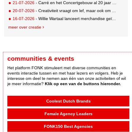
21-07-2026
- Carré en het Concertgebouw al 20 jaar absolute favorieten van cultuurpubliek
20-07-2026
- Creativiteit vraagt om lef, maar ook om een plan voor als het misgaat
16-07-2026
- Willie Wartaal lanceert merchandise geïnspireerd op spraakmakende The Voice-outfits
meer over creatie
communities & events
Het platform FONK stimuleert met diverse communities en
events interactie tussen en met haar lezers en volgers. Heb je
interesse om deel te nemen aan één van onze activiteiten of wil
je meer informatie?
Klik op een van de buttons hieronder.
Coolest Dutch Brands
Female Agency Leaders
FONK150 Best Agencies