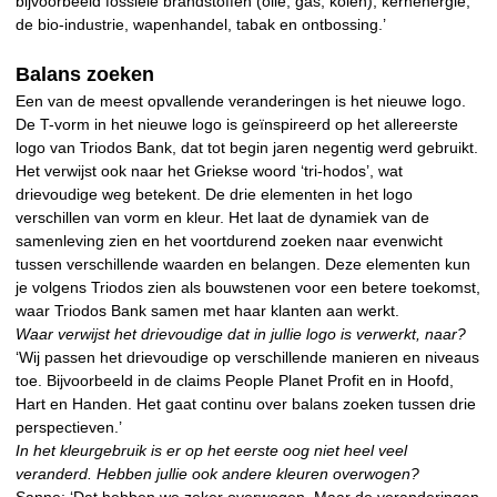
bijvoorbeeld fossiele brandstoffen (olie, gas, kolen), kernenergie,
de bio-industrie, wapenhandel, tabak en ontbossing.’
Balans zoeken
Een van de meest opvallende veranderingen is het nieuwe logo.
De T-vorm in het nieuwe logo is geïnspireerd op het allereerste
logo van Triodos Bank, dat tot begin jaren negentig werd gebruikt.
Het verwijst ook naar het Griekse woord ‘tri-hodos’, wat
drievoudige weg betekent. De drie elementen in het logo
verschillen van vorm en kleur. Het laat de dynamiek van de
samenleving zien en het voortdurend zoeken naar evenwicht
tussen verschillende waarden en belangen. Deze elementen kun
je volgens Triodos zien als bouwstenen voor een betere toekomst,
waar Triodos Bank samen met haar klanten aan werkt.
Waar verwijst het drievoudige dat in jullie logo is verwerkt, naar?
‘Wij passen het drievoudige op verschillende manieren en niveaus
toe. Bijvoorbeeld in de claims People Planet Profit en in Hoofd,
Hart en Handen. Het gaat continu over balans zoeken tussen drie
perspectieven.’
I
n het kleurgebruik is er op het eerste oog niet heel veel
veranderd. Hebben jullie ook andere kleuren overwogen?