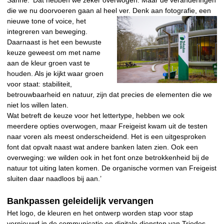
Sanne: ‘Dat hebben we zeker overwogen. Maar de veranderingen
die we nu doorvoeren gaan al heel ver. Denk aan
fotografie, een
nieuwe tone of voice, het
integreren van beweging.
Daarnaast is het een bewuste
keuze geweest om met name
aan de kleur groen vast te
houden. Als je kijkt waar groen
voor staat: stabiliteit,
betrouwbaarheid en natuur, zijn dat precies de elementen die we
niet los willen laten.
Wat betreft de keuze voor het lettertype, hebben we ook
meerdere opties overwogen, maar Freigeist kwam uit de testen
naar voren als meest onderscheidend. Het is een uitgesproken
font dat opvalt naast wat andere banken laten zien. Ook een
overweging: we wilden ook in het font onze betrokkenheid bij de
natuur tot uiting laten komen. De organische vormen van Freigeist
sluiten daar naadloos bij aan.’
Bankpassen geleidelijk vervangen
Het logo, de kleuren en het ontwerp worden stap voor stap
vernieuwd in de communicatie en digitale diensten van Triodos