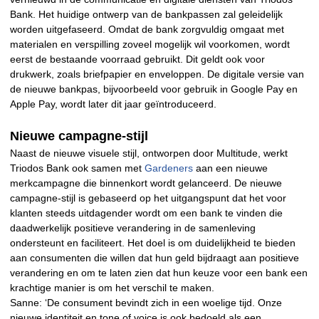
Bank. Het huidige ontwerp van de bankpassen zal geleidelijk
worden uitgefaseerd. Omdat de bank zorgvuldig omgaat met
materialen en verspilling zoveel mogelijk wil voorkomen, wordt
eerst de bestaande voorraad gebruikt. Dit geldt ook voor
drukwerk, zoals briefpapier en enveloppen. De digitale versie van
de nieuwe bankpas, bijvoorbeeld voor gebruik in Google Pay en
Apple Pay, wordt later dit jaar geïntroduceerd.
Nieuwe campagne-stijl
Naast de nieuwe visuele stijl, ontworpen door Multitude, werkt
Triodos Bank ook samen met
Gardeners
aan een nieuwe
merkcampagne die binnenkort wordt gelanceerd. De nieuwe
campagne-stijl is gebaseerd op het uitgangspunt dat het voor
klanten steeds uitdagender wordt om een bank te vinden die
daadwerkelijk positieve verandering in de samenleving
ondersteunt en faciliteert. Het doel is om duidelijkheid te bieden
aan consumenten die willen dat hun geld bijdraagt aan positieve
verandering en om te laten zien dat hun keuze voor een bank een
krachtige manier is om het verschil te maken.
Sanne: ‘De consument bevindt zich in een woelige tijd. Onze
nieuwe identiteit en tone of voice is ook bedoeld als een