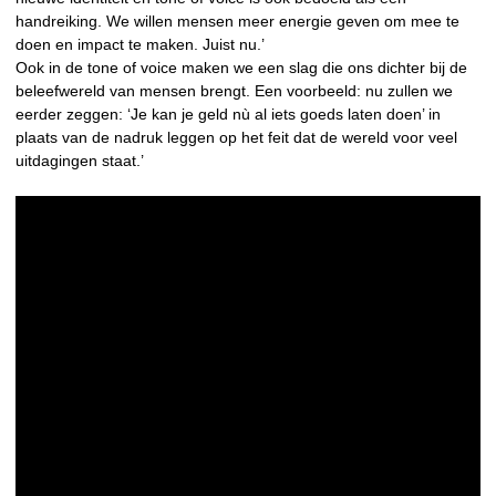
handreiking. We willen mensen meer energie geven om mee te
doen en impact te maken. Juist nu.’
Ook in de tone of voice maken we een slag die ons dichter bij de
beleefwereld van mensen brengt. Een voorbeeld: nu zullen we
eerder zeggen: ‘Je kan je geld nù al iets goeds laten doen’ in
plaats van de nadruk leggen op het feit dat de wereld voor veel
uitdagingen staat.’