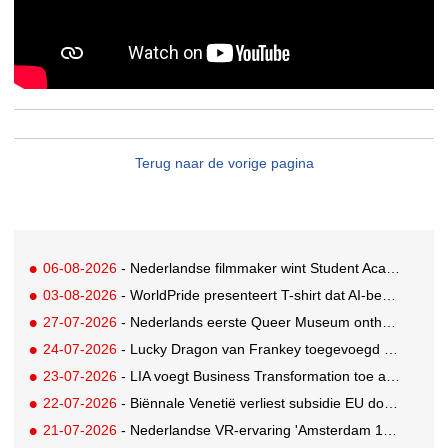
Terug naar de vorige pagina
06-08-2026
- Nederlandse filmmaker wint Student Academy Award
03-08-2026
- WorldPride presenteert T-shirt dat AI-bewakingscamera's misleidt
27-07-2026
- Nederlands eerste Queer Museum onthult nieuwe visuele identiteit
24-07-2026
- Lucky Dragon van Frankey toegevoegd aan vaste opstelling STRAAT Museum
23-07-2026
- LIA voegt Business Transformation toe als prijzencategorie
22-07-2026
- Biënnale Venetië verliest subsidie EU door deelname Rusland
21-07-2026
- Nederlandse VR-ervaring 'Amsterdam 1652' geselecteerd voor filmfestival Venetië