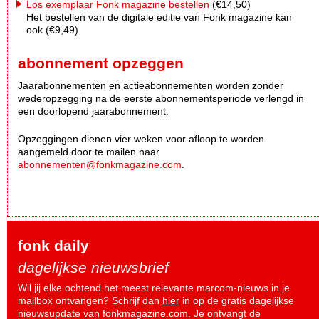
Los exemplaar Fonk magazine bestellen
(€14,50)
Het bestellen van de digitale editie van Fonk magazine kan
ook (€9,49)
abonnement opzeggen
Jaarabonnementen en actieabonnementen worden zonder
wederopzegging na de eerste abonnementsperiode verlengd in
een doorlopend jaarabonnement.
Opzeggingen dienen vier weken voor afloop te worden
aangemeld door te mailen naar
abonnementen@fonkmagazine.com
.
fonk daily
dagelijkse nieuwsbrief
Wil jij elke ochtend het meest relevante marcom-nieuws in je
mailbox ontvangen? Schrijf dan
hier
in op de gratis dagelijkse
nieuwsupdate van fonkmagazine.com. Je ontvangt de