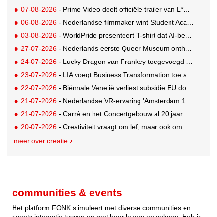
07-08-2026
- Prime Video deelt officiële trailer van L*VE KLEINE
06-08-2026
- Nederlandse filmmaker wint Student Academy Award
03-08-2026
- WorldPride presenteert T-shirt dat AI-bewakingscamera's misleidt
27-07-2026
- Nederlands eerste Queer Museum onthult nieuwe visuele identiteit
24-07-2026
- Lucky Dragon van Frankey toegevoegd aan vaste opstelling STRAAT Museum
23-07-2026
- LIA voegt Business Transformation toe als prijzencategorie
22-07-2026
- Biënnale Venetië verliest subsidie EU door deelname Rusland
21-07-2026
- Nederlandse VR-ervaring 'Amsterdam 1652' geselecteerd voor filmfestival Venetië
21-07-2026
- Carré en het Concertgebouw al 20 jaar absolute favorieten van cultuurpubliek
20-07-2026
- Creativiteit vraagt om lef, maar ook om een plan voor als het misgaat
meer over creatie
communities & events
Het platform FONK stimuleert met diverse communities en
events interactie tussen en met haar lezers en volgers. Heb je