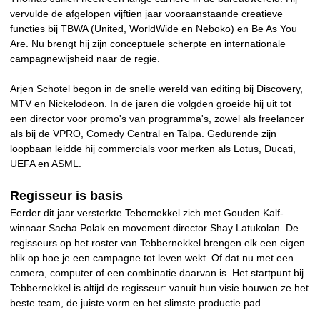
vervulde de afgelopen vijftien jaar vooraanstaande creatieve
functies bij TBWA (United, WorldWide en Neboko) en Be As You
Are. Nu brengt hij zijn conceptuele scherpte en internationale
campagnewijsheid naar de regie.
Arjen Schotel begon in de snelle wereld van editing bij Discovery,
MTV en Nickelodeon. In de jaren die volgden groeide hij uit tot
een director voor promo's van programma's, zowel als freelancer
als bij de VPRO, Comedy Central en Talpa. Gedurende zijn
loopbaan leidde hij commercials voor merken als Lotus, Ducati,
UEFA en ASML.
Regisseur is basis
Eerder dit jaar versterkte Tebernekkel zich met Gouden Kalf-
winnaar Sacha Polak en movement director Shay Latukolan. De
regisseurs op het roster van Tebbernekkel brengen elk een eigen
blik op hoe je een campagne tot leven wekt. Of dat nu met een
camera, computer of een combinatie daarvan is. Het startpunt bij
Tebbernekkel is altijd de regisseur: vanuit hun visie bouwen ze het
beste team, de juiste vorm en het slimste productie pad.