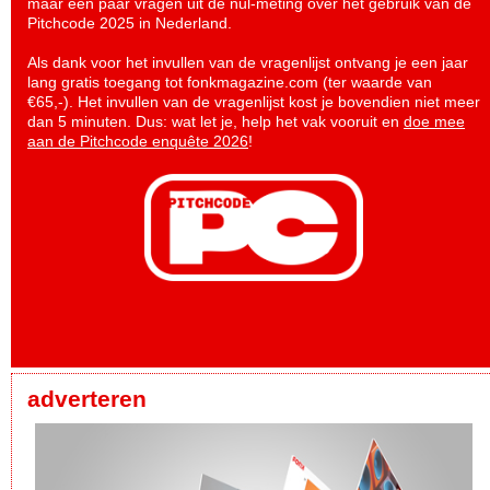
maar een paar vragen uit de nul-meting over het gebruik van de
Pitchcode 2025 in Nederland.
Als dank voor het invullen van de vragenlijst ontvang je een jaar
lang gratis toegang tot fonkmagazine.com (ter waarde van
€65,-). Het invullen van de vragenlijst kost je bovendien niet meer
dan 5 minuten. Dus: wat let je, help het vak vooruit en
doe mee
aan de Pitchcode enquête 2026
!
adverteren