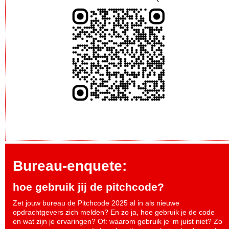
Bureau-enquete:
hoe gebruik jij de pitchcode?
Zet jouw bureau de Pitchcode 2025 al in als nieuwe
opdrachtgevers zich melden? En zo ja, hoe gebruik je de code
en wat zijn je ervaringen? Of: waarom gebruik je ‘m juist niet? Zo