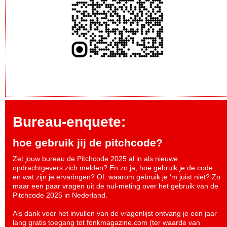
Bureau-enquete:
hoe gebruik jij de pitchcode?
Zet jouw bureau de Pitchcode 2025 al in als nieuwe
opdrachtgevers zich melden? En zo ja, hoe gebruik je de code
en wat zijn je ervaringen? Of: waarom gebruik je ‘m juist niet? Zo
maar een paar vragen uit de nul-meting over het gebruik van de
Pitchcode 2025 in Nederland.
Als dank voor het invullen van de vragenlijst ontvang je een jaar
lang gratis toegang tot fonkmagazine.com (ter waarde van