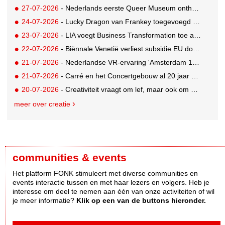
27-07-2026
- Nederlands eerste Queer Museum onthult nieuwe visuele identiteit
24-07-2026
- Lucky Dragon van Frankey toegevoegd aan vaste opstelling STRAAT Museum
23-07-2026
- LIA voegt Business Transformation toe als prijzencategorie
22-07-2026
- Biënnale Venetië verliest subsidie EU door deelname Rusland
21-07-2026
- Nederlandse VR-ervaring 'Amsterdam 1652' geselecteerd voor filmfestival Venetië
21-07-2026
- Carré en het Concertgebouw al 20 jaar absolute favorieten van cultuurpubliek
20-07-2026
- Creativiteit vraagt om lef, maar ook om een plan voor als het misgaat
meer over creatie
communities & events
Het platform FONK stimuleert met diverse communities en
events interactie tussen en met haar lezers en volgers. Heb je
interesse om deel te nemen aan één van onze activiteiten of wil
je meer informatie?
Klik op een van de buttons hieronder.