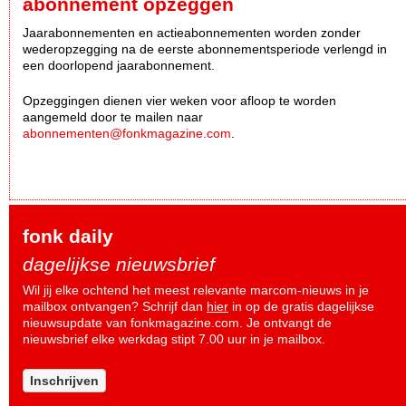
abonnement opzeggen
Jaarabonnementen en actieabonnementen worden zonder
wederopzegging na de eerste abonnementsperiode verlengd in
een doorlopend jaarabonnement.
Opzeggingen dienen vier weken voor afloop te worden
aangemeld door te mailen naar
abonnementen@fonkmagazine.com
.
fonk daily
dagelijkse nieuwsbrief
Wil jij elke ochtend het meest relevante marcom-nieuws in je
mailbox ontvangen? Schrijf dan
hier
in op de gratis dagelijkse
nieuwsupdate van fonkmagazine.com. Je ontvangt de
nieuwsbrief elke werkdag stipt 7.00 uur in je mailbox.
Inschrijven