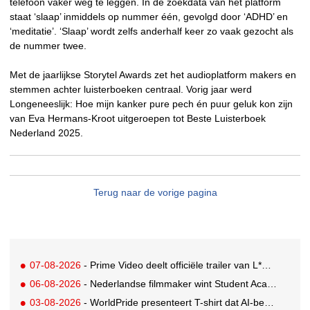
telefoon vaker weg te leggen. In de zoekdata van het platform
staat ‘slaap’ inmiddels op nummer één, gevolgd door ‘ADHD’ en
‘meditatie’. ‘Slaap’ wordt zelfs anderhalf keer zo vaak gezocht als
de nummer twee.
Met de jaarlijkse Storytel Awards zet het audioplatform makers en
stemmen achter luisterboeken centraal. Vorig jaar werd
Longeneeslijk: Hoe mijn kanker pure pech én puur geluk kon zijn
van Eva Hermans-Kroot uitgeroepen tot Beste Luisterboek
Nederland 2025.
Terug naar de vorige pagina
07-08-2026
- Prime Video deelt officiële trailer van L*VE KLEINE
06-08-2026
- Nederlandse filmmaker wint Student Academy Award
03-08-2026
- WorldPride presenteert T-shirt dat AI-bewakingscamera's misleidt