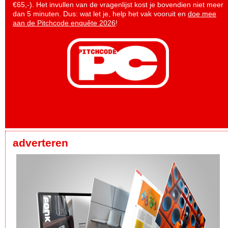
€65,-). Het invullen van de vragenlijst kost je bovendien niet meer
dan 5 minuten. Dus: wat let je, help het vak vooruit en
doe mee
aan de Pitchcode enquête 2026
!
adverteren