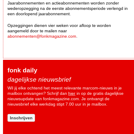
Jaarabonnementen en actieabonnementen worden zonder
wederopzegging na de eerste abonnementsperiode verlengd in
een doorlopend jaarabonnement.
Opzeggingen dienen vier weken voor afloop te worden
aangemeld door te mailen naar
abonnementen@fonkmagazine.com
.
fonk daily
dagelijkse nieuwsbrief
Wil jij elke ochtend het meest relevante marcom-nieuws in je
mailbox ontvangen? Schrijf dan
hier
in op de gratis dagelijkse
nieuwsupdate van fonkmagazine.com. Je ontvangt de
nieuwsbrief elke werkdag stipt 7.00 uur in je mailbox.
Inschrijven