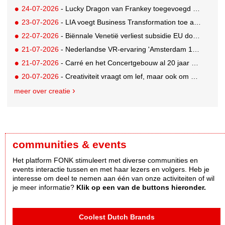
24-07-2026
- Lucky Dragon van Frankey toegevoegd aan vaste opstelling STRAAT Museum
23-07-2026
- LIA voegt Business Transformation toe als prijzencategorie
22-07-2026
- Biënnale Venetië verliest subsidie EU door deelname Rusland
21-07-2026
- Nederlandse VR-ervaring 'Amsterdam 1652' geselecteerd voor filmfestival Venetië
21-07-2026
- Carré en het Concertgebouw al 20 jaar absolute favorieten van cultuurpubliek
20-07-2026
- Creativiteit vraagt om lef, maar ook om een plan voor als het misgaat
meer over creatie
communities & events
Het platform FONK stimuleert met diverse communities en
events interactie tussen en met haar lezers en volgers. Heb je
interesse om deel te nemen aan één van onze activiteiten of wil
je meer informatie?
Klik op een van de buttons hieronder.
Coolest Dutch Brands