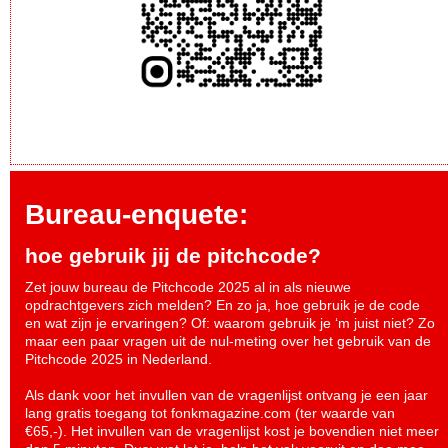
Bureau-enquete:
hoe gebruik jij de pitchcode?
Zet jouw bureau de Pitchcode 2025 al in als nieuwe
opdrachtgevers zich melden? En zo ja, hoe gebruik je de code
en wat zijn je ervaringen? Of: waarom gebruik je ‘m juist niet? Zo
maar een paar vragen uit de nul-meting over het gebruik van de
Pitchcode 2025 in Nederland.
Als dank voor het invullen van de vragenlijst ontvang je een jaar
lang gratis toegang tot fonkmagazine.com (ter waarde van
€65,-). Het invullen van de vragenlijst kost je bovendien niet meer