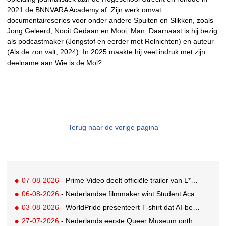
2021 de BNNVARA Academy af. Zijn werk omvat
documentaireseries voor onder andere Spuiten en Slikken, zoals
Jong Geleerd, Nooit Gedaan en Mooi, Man. Daarnaast is hij bezig
als podcastmaker (Jongstof en eerder met Relnichten) en auteur
(Als de zon valt, 2024). In 2025 maakte hij veel indruk met zijn
deelname aan Wie is de Mol?
Terug naar de vorige pagina
07-08-2026
- Prime Video deelt officiële trailer van L*VE KLEINE
06-08-2026
- Nederlandse filmmaker wint Student Academy Award
03-08-2026
- WorldPride presenteert T-shirt dat AI-bewakingscamera's misleidt
27-07-2026
- Nederlands eerste Queer Museum onthult nieuwe visuele identiteit