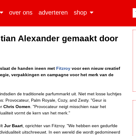
over ons
adverteren
shop
tian Alexander gemaakt door
slaat de handen ineen met
Fitzroy
voor een nieuw creatief
ategie, verpakkingen en campagne voor het merk van de
ndsdien de traditionele parfummarkt uit. Niet met losse luchtjes
: Provocateur, Palm Royale, Cozy, and Zesty. "Geur is
er
Chris Oomen
. "Provocateur neigt misschien naar het
dualiteit vormt de kern van het merk."
elt
Jur Baart
, oprichter van Fitzroy. "We hebben een gedurfde
ndividualiteit uitschreeuwt. In een wereld die wordt gedomineerd