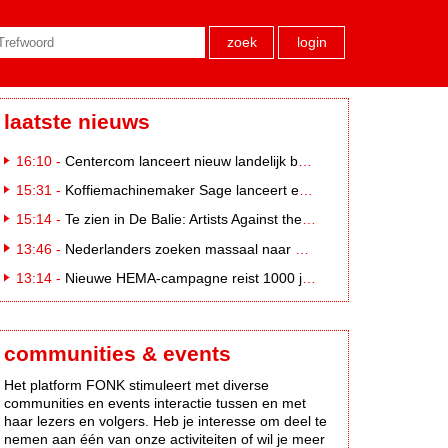
zoek
login
laatste nieuws
16:10 -
Centercom lanceert nieuw landelijk buitereclamenetwerk: City Cubes
15:31 -
Koffiemachinemaker Sage lanceert e-commerceplatform voor koffieliefhebbers
15:14 -
Te zien in De Balie: Artists Against the Kremlin III
13:46 -
Nederlanders zoeken massaal naar eclipsbrillen op Marktplaats
13:14 -
Nieuwe HEMA-campagne reist 1000 jaar terug in de tijd naar 'Hemastein'
communities & events
Het platform FONK stimuleert met diverse
communities en events interactie tussen en met
haar lezers en volgers. Heb je interesse om deel te
nemen aan één van onze activiteiten of wil je meer