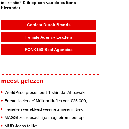
informatie?
Klik op een van de buttons
hieronder.
Coolest Dutch Brands
Female Agency Leaders
FONK150 Best Agencies
meest gelezen
WorldPride presenteert T-shirt dat AI-bewakingscamera's misleidt
Eerste ‘loeiende’ Müllermilk-fles van €25.000,- gevonden
Heineken wereldwijd weer iets meer in trek
MAGGI zet reusachtige magnetron neer op Solar Festival
MUD Jeans failliet