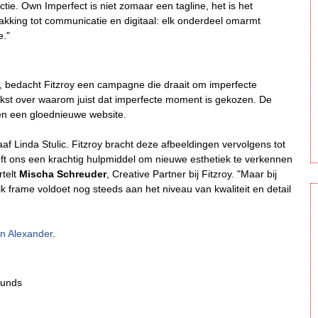
ctie. Own Imperfect is niet zomaar een tagline, het is het
kking tot communicatie en digitaal: elk onderdeel omarmt
e."
, bedacht Fitzroy een campagne die draait om imperfecte
ekst over waarom juist dat imperfecte moment is gekozen. De
 en een gloednieuwe website.
af Linda Stulic. Fitzroy bracht deze afbeeldingen vervolgens tot
eeft ons een krachtig hulpmiddel om nieuwe esthetiek te verkennen
rtelt
Mischa Schreuder
, Creative Partner bij Fitzroy. "Maar bij
k frame voldoet nog steeds aan het niveau van kwaliteit en detail
an Alexander
.
ounds