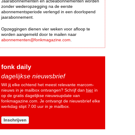
Jaarabonnementen en actieabonnementen worden
zonder wederopzegging na de eerste
abonnementsperiode verlengd in een doorlopend
jaarabonnement.
Opzeggingen dienen vier weken voor afloop te
worden aangemeld door te mailen naar
abonnementen@fonkmagazine.com
.
fonk daily
dagelijkse nieuwsbrief
Wil jij elke ochtend het meest relevante marcom-
nieuws in je mailbox ontvangen? Schrijf dan
hier
in
op de gratis dagelijkse nieuwsupdate van
fonkmagazine.com. Je ontvangt de nieuwsbrief elke
werkdag stipt 7.00 uur in je mailbox.
Inschrijven