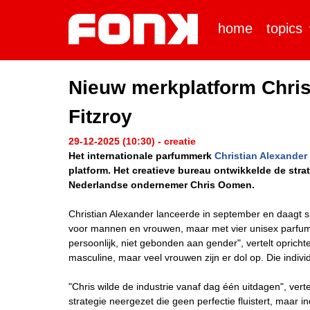
home
topics
Nieuw merkplatform Chris
Fitzroy
29-12-2025 (10:30) - creatie
Het internationale parfummerk
Christian Alexander
platform. Het creatieve bureau ontwikkelde de str
Nederlandse ondernemer Chris Oomen.
Christian Alexander lanceerde in september en daagt si
voor mannen en vrouwen, maar met vier unisex parfums
persoonlijk, niet gebonden aan gender", vertelt opricht
masculine, maar veel vrouwen zijn er dol op. Die indivi
"Chris wilde de industrie vanaf dag één uitdagen", vert
strategie neergezet die geen perfectie fluistert, maar i