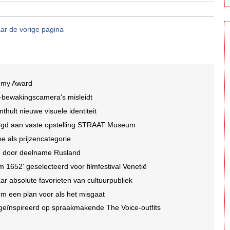
ar de vorige pagina
demy Award
I-bewakingscamera's misleidt
ult nieuwe visuele identiteit
egd aan vaste opstelling STRAAT Museum
e als prijzencategorie
EU door deelname Rusland
1652' geselecteerd voor filmfestival Venetië
r absolute favorieten van cultuurpubliek
 om een plan voor als het misgaat
 geïnspireerd op spraakmakende The Voice-outfits