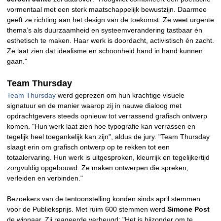
vormentaal met een sterk maatschappelijk bewustzijn. Daarmee
geeft ze richting aan het design van de toekomst. Ze weet urgente
thema’s als duurzaamheid en systeemverandering tastbaar én
esthetisch te maken. Haar werk is doordacht, activistisch én zacht.
Ze laat zien dat idealisme en schoonheid hand in hand kunnen
gaan."
Team Thursday
Team Thursday
werd geprezen om hun krachtige visuele
signatuur en de manier waarop zij in nauwe dialoog met
opdrachtgevers steeds opnieuw tot verrassend grafisch ontwerp
komen. "Hun werk laat zien hoe typografie kan verrassen en
tegelijk heel toegankelijk kan zijn", aldus de jury. "Team Thursday
slaagt erin om grafisch ontwerp op te rekken tot een
totaalervaring. Hun werk is uitgesproken, kleurrijk en tegelijkertijd
zorgvuldig opgebouwd. Ze maken ontwerpen die spreken,
verleiden en verbinden."
Bezoekers van de tentoonstelling konden sinds april stemmen
voor de Publieksprijs. Met ruim 600 stemmen werd
Simone Post
de winnaar. Zij reageerde verheugd: "Het is bijzonder om te