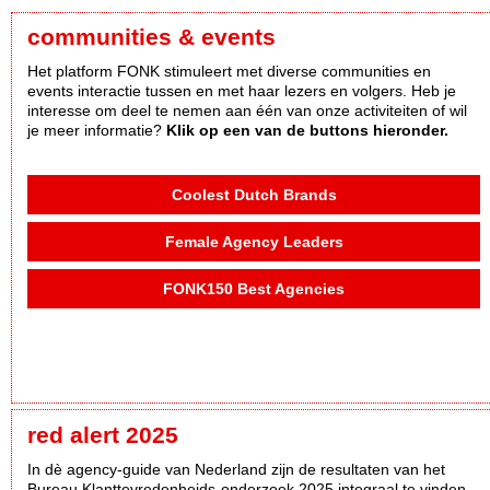
communities & events
Het platform FONK stimuleert met diverse communities en
events interactie tussen en met haar lezers en volgers. Heb je
interesse om deel te nemen aan één van onze activiteiten of wil
je meer informatie?
Klik op een van de buttons hieronder.
Coolest Dutch Brands
Female Agency Leaders
FONK150 Best Agencies
red alert 2025
In dè agency-guide van Nederland zijn de resultaten van het
Bureau Klanttevredenheids-onderzoek 2025 integraal te vinden,