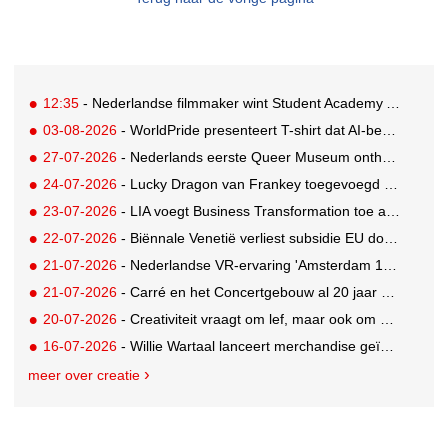
12:35
- Nederlandse filmmaker wint Student Academy Award
03-08-2026
- WorldPride presenteert T-shirt dat AI-bewakingscamera's misleidt
27-07-2026
- Nederlands eerste Queer Museum onthult nieuwe visuele identiteit
24-07-2026
- Lucky Dragon van Frankey toegevoegd aan vaste opstelling STRAAT Museum
23-07-2026
- LIA voegt Business Transformation toe als prijzencategorie
22-07-2026
- Biënnale Venetië verliest subsidie EU door deelname Rusland
21-07-2026
- Nederlandse VR-ervaring 'Amsterdam 1652' geselecteerd voor filmfestival Venetië
21-07-2026
- Carré en het Concertgebouw al 20 jaar absolute favorieten van cultuurpubliek
20-07-2026
- Creativiteit vraagt om lef, maar ook om een plan voor als het misgaat
16-07-2026
- Willie Wartaal lanceert merchandise geïnspireerd op spraakmakende The Voice-outfits
meer over creatie