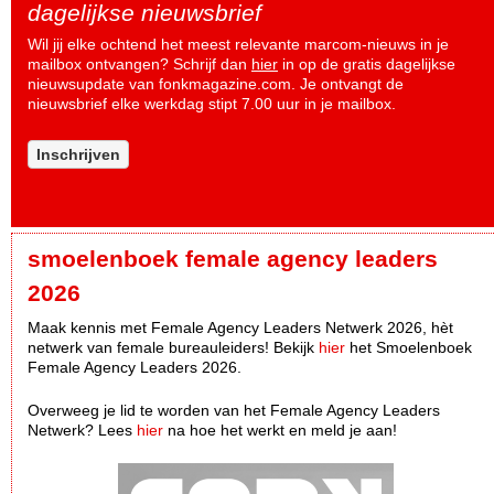
dagelijkse nieuwsbrief
Wil jij elke ochtend het meest relevante marcom-nieuws in je
mailbox ontvangen? Schrijf dan
hier
in op de gratis dagelijkse
nieuwsupdate van fonkmagazine.com. Je ontvangt de
nieuwsbrief elke werkdag stipt 7.00 uur in je mailbox.
Inschrijven
smoelenboek female agency leaders
2026
Maak kennis met Female Agency Leaders Netwerk 2026, hèt
netwerk van female bureauleiders! Bekijk
hier
het Smoelenboek
Female Agency Leaders 2026.
Overweeg je lid te worden van het Female Agency Leaders
Netwerk? Lees
hier
na hoe het werkt en meld je aan!