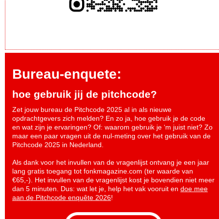
Bureau-enquete:
hoe gebruik jij de pitchcode?
Zet jouw bureau de Pitchcode 2025 al in als nieuwe
opdrachtgevers zich melden? En zo ja, hoe gebruik je de code
en wat zijn je ervaringen? Of: waarom gebruik je ‘m juist niet? Zo
maar een paar vragen uit de nul-meting over het gebruik van de
Pitchcode 2025 in Nederland.
Als dank voor het invullen van de vragenlijst ontvang je een jaar
lang gratis toegang tot fonkmagazine.com (ter waarde van
€65,-). Het invullen van de vragenlijst kost je bovendien niet meer
dan 5 minuten. Dus: wat let je, help het vak vooruit en
doe mee
aan de Pitchcode enquête 2026
!