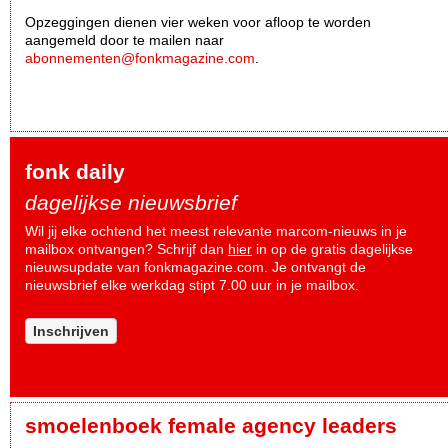
Opzeggingen dienen vier weken voor afloop te worden
aangemeld door te mailen naar
abonnementen@fonkmagazine.com
.
fonk daily
dagelijkse nieuwsbrief
Wil jij elke ochtend het meest relevante marcom-nieuws in je
mailbox ontvangen? Schrijf dan
hier
in op de gratis dagelijkse
nieuwsupdate van fonkmagazine.com. Je ontvangt de
nieuwsbrief elke werkdag stipt 7.00 uur in je mailbox.
Inschrijven
smoelenboek female agency leaders