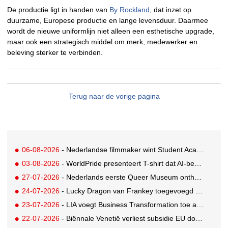
De productie ligt in handen van
By Rockland
, dat inzet op
duurzame, Europese productie en lange levensduur. Daarmee
wordt de nieuwe uniformlijn niet alleen een esthetische upgrade,
maar ook een strategisch middel om merk, medewerker en
beleving sterker te verbinden.
Terug naar de vorige pagina
06-08-2026
- Nederlandse filmmaker wint Student Academy Award
03-08-2026
- WorldPride presenteert T-shirt dat AI-bewakingscamera's misleidt
27-07-2026
- Nederlands eerste Queer Museum onthult nieuwe visuele identiteit
24-07-2026
- Lucky Dragon van Frankey toegevoegd aan vaste opstelling STRAAT Museum
23-07-2026
- LIA voegt Business Transformation toe als prijzencategorie
22-07-2026
- Biënnale Venetië verliest subsidie EU door deelname Rusland