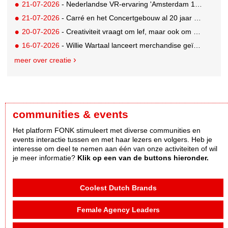
21-07-2026
- Nederlandse VR-ervaring 'Amsterdam 1652' geselecteerd voor filmfestival Venetië
21-07-2026
- Carré en het Concertgebouw al 20 jaar absolute favorieten van cultuurpubliek
20-07-2026
- Creativiteit vraagt om lef, maar ook om een plan voor als het misgaat
16-07-2026
- Willie Wartaal lanceert merchandise geïnspireerd op spraakmakende The Voice-outfits
meer over creatie
communities & events
Het platform FONK stimuleert met diverse communities en
events interactie tussen en met haar lezers en volgers. Heb je
interesse om deel te nemen aan één van onze activiteiten of wil
je meer informatie?
Klik op een van de buttons hieronder.
Coolest Dutch Brands
Female Agency Leaders