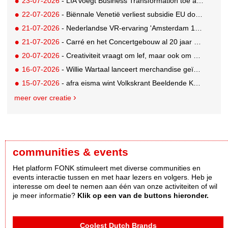
23-07-2026
- LIA voegt Business Transformation toe als prijzencategorie
22-07-2026
- Biënnale Venetië verliest subsidie EU door deelname Rusland
21-07-2026
- Nederlandse VR-ervaring 'Amsterdam 1652' geselecteerd voor filmfestival Venetië
21-07-2026
- Carré en het Concertgebouw al 20 jaar absolute favorieten van cultuurpubliek
20-07-2026
- Creativiteit vraagt om lef, maar ook om een plan voor als het misgaat
16-07-2026
- Willie Wartaal lanceert merchandise geïnspireerd op spraakmakende The Voice-outfits
15-07-2026
- afra eisma wint Volkskrant Beeldende Kunst Publieksprijs
meer over creatie
communities & events
Het platform FONK stimuleert met diverse communities en
events interactie tussen en met haar lezers en volgers. Heb je
interesse om deel te nemen aan één van onze activiteiten of wil
je meer informatie?
Klik op een van de buttons hieronder.
Coolest Dutch Brands