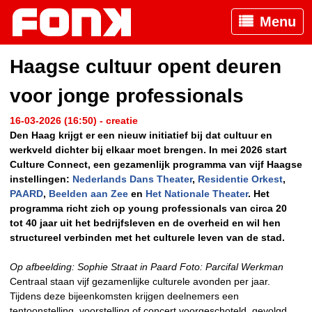
Menu
Haagse cultuur opent deuren
voor jonge professionals
16-03-2026 (16:50) - creatie
Den Haag krijgt er een nieuw initiatief bij dat cultuur en
werkveld dichter bij elkaar moet brengen. In mei 2026 start
Culture Connect, een gezamenlijk programma van vijf Haagse
instellingen:
Nederlands Dans Theater
,
Residentie Orkest
,
PAARD
,
Beelden aan Zee
en
Het Nationale Theater
. Het
programma richt zich op young professionals van circa 20
tot 40 jaar uit het bedrijfsleven en de overheid en wil hen
structureel verbinden met het culturele leven van de stad.
Op afbeelding: Sophie Straat in Paard Foto: Parcifal Werkman
Centraal staan vijf gezamenlijke culturele avonden per jaar.
Tijdens deze bijeenkomsten krijgen deelnemers een
tentoonstelling, voorstelling of concert voorgeschoteld, gevolgd