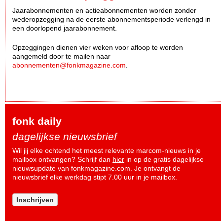
Jaarabonnementen en actieabonnementen worden zonder
wederopzegging na de eerste abonnementsperiode verlengd in
een doorlopend jaarabonnement.
Opzeggingen dienen vier weken voor afloop te worden
aangemeld door te mailen naar
abonnementen@fonkmagazine.com
.
fonk daily
dagelijkse nieuwsbrief
Wil jij elke ochtend het meest relevante marcom-nieuws in je
mailbox ontvangen? Schrijf dan
hier
in op de gratis dagelijkse
nieuwsupdate van fonkmagazine.com. Je ontvangt de
nieuwsbrief elke werkdag stipt 7.00 uur in je mailbox.
Inschrijven