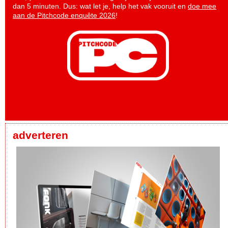
dan 5 minuten. Dus: wat let je, help het vak vooruit en
doe mee
aan de Pitchcode enquête 2026
!
adverteren