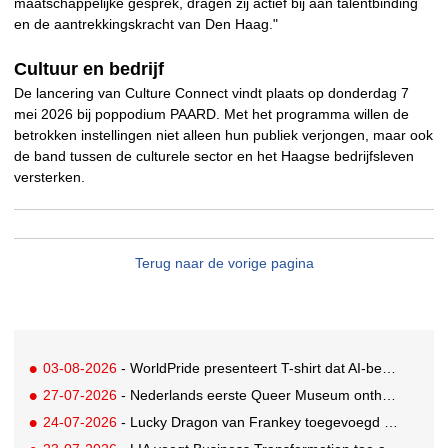
maatschappelijke gesprek, dragen zij actief bij aan talentbinding
en de aantrekkingskracht van Den Haag."
Cultuur en bedrijf
De lancering van Culture Connect vindt plaats op donderdag 7
mei 2026 bij poppodium PAARD. Met het programma willen de
betrokken instellingen niet alleen hun publiek verjongen, maar ook
de band tussen de culturele sector en het Haagse bedrijfsleven
versterken.
Terug naar de vorige pagina
03-08-2026
- WorldPride presenteert T-shirt dat AI-bewakingscamera's misleidt
27-07-2026
- Nederlands eerste Queer Museum onthult nieuwe visuele identiteit
24-07-2026
- Lucky Dragon van Frankey toegevoegd aan vaste opstelling STRAAT Museum