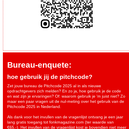
Bureau-enquete:
hoe gebruik jij de pitchcode?
Zet jouw bureau de Pitchcode 2025 al in als nieuwe
opdrachtgevers zich melden? En zo ja, hoe gebruik je de code
en wat zijn je ervaringen? Of: waarom gebruik je ‘m juist niet? Zo
maar een paar vragen uit de nul-meting over het gebruik van de
Pitchcode 2025 in Nederland.
Als dank voor het invullen van de vragenlijst ontvang je een jaar
lang gratis toegang tot fonkmagazine.com (ter waarde van
€65,-). Het invullen van de vragenlijst kost je bovendien niet meer