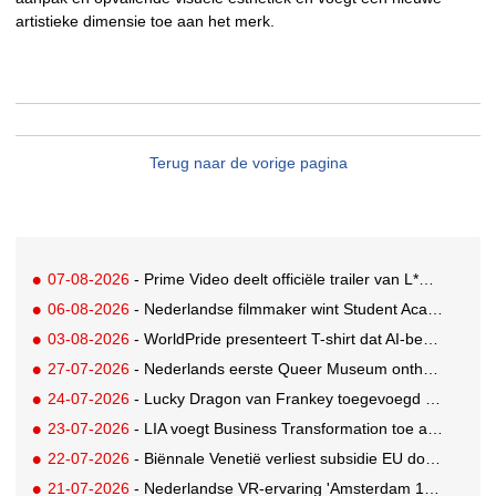
artistieke dimensie toe aan het merk.
Terug naar de vorige pagina
07-08-2026
- Prime Video deelt officiële trailer van L*VE KLEINE
06-08-2026
- Nederlandse filmmaker wint Student Academy Award
03-08-2026
- WorldPride presenteert T-shirt dat AI-bewakingscamera's misleidt
27-07-2026
- Nederlands eerste Queer Museum onthult nieuwe visuele identiteit
24-07-2026
- Lucky Dragon van Frankey toegevoegd aan vaste opstelling STRAAT Museum
23-07-2026
- LIA voegt Business Transformation toe als prijzencategorie
22-07-2026
- Biënnale Venetië verliest subsidie EU door deelname Rusland
21-07-2026
- Nederlandse VR-ervaring 'Amsterdam 1652' geselecteerd voor filmfestival Venetië