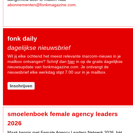
abonnementen@fonkmagazine.com
.
fonk daily
dagelijkse nieuwsbrief
Wil jij elke ochtend het meest relevante marcom-nieuws in je
mailbox ontvangen? Schrijf dan
hier
in op de gratis dagelijkse
nieuwsupdate van fonkmagazine.com. Je ontvangt de
nieuwsbrief elke werkdag stipt 7.00 uur in je mailbox.
Inschrijven
smoelenboek female agency leaders
2026
Maak kennis met Female Agency Leaders Netwerk 2026, hèt