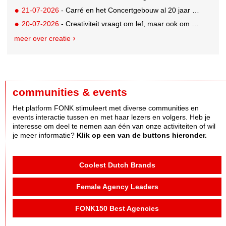
21-07-2026
- Carré en het Concertgebouw al 20 jaar absolute favorieten van cultuurpubliek
20-07-2026
- Creativiteit vraagt om lef, maar ook om een plan voor als het misgaat
meer over creatie
communities & events
Het platform FONK stimuleert met diverse communities en
events interactie tussen en met haar lezers en volgers. Heb je
interesse om deel te nemen aan één van onze activiteiten of wil
je meer informatie?
Klik op een van de buttons hieronder.
Coolest Dutch Brands
Female Agency Leaders
FONK150 Best Agencies