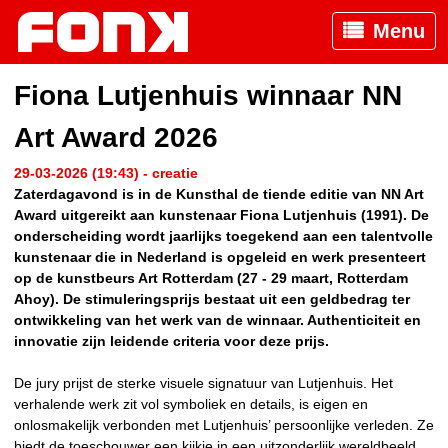
Menu
Fiona Lutjenhuis winnaar NN
Art Award 2026
29-03-2026 (19:43) - creatie
Zaterdagavond is in de Kunsthal de tiende editie van NN Art
Award uitgereikt aan kunstenaar Fiona Lutjenhuis (1991). De
onderscheiding wordt jaarlijks toegekend aan een talentvolle
kunstenaar die in Nederland is opgeleid en werk presenteert
op de kunstbeurs Art Rotterdam (27 - 29 maart, Rotterdam
Ahoy). De stimuleringsprijs bestaat uit een geldbedrag ter
ontwikkeling van het werk van de winnaar. Authenticiteit en
innovatie zijn leidende criteria voor deze prijs.
De jury prijst de sterke visuele signatuur van Lutjenhuis. Het
verhalende werk zit vol symboliek en details, is eigen en
onlosmakelijk verbonden met Lutjenhuis’ persoonlijke verleden. Ze
biedt de toeschouwer een kijkje in een uitzonderlijk wereldbeeld