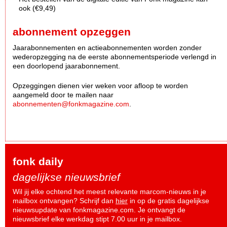
ook (€9,49)
abonnement opzeggen
Jaarabonnementen en actieabonnementen worden zonder
wederopzegging na de eerste abonnementsperiode verlengd in
een doorlopend jaarabonnement.
Opzeggingen dienen vier weken voor afloop te worden
aangemeld door te mailen naar
abonnementen@fonkmagazine.com
.
fonk daily
dagelijkse nieuwsbrief
Wil jij elke ochtend het meest relevante marcom-nieuws in je
mailbox ontvangen? Schrijf dan
hier
in op de gratis dagelijkse
nieuwsupdate van fonkmagazine.com. Je ontvangt de
nieuwsbrief elke werkdag stipt 7.00 uur in je mailbox.