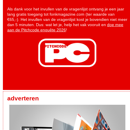
Als dank voor het invullen van de vragenlijst ontvang je een jaar
lang gratis toegang tot fonkmagazine.com (ter waarde van
€65,-). Het invullen van de vragenlijst kost je bovendien niet meer
dan 5 minuten. Dus: wat let je, help het vak vooruit en
doe mee
aan de Pitchcode enquête 2026
!
adverteren