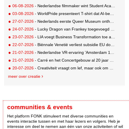
06-08-2026
- Nederlandse filmmaker wint Student Academy Award
03-08-2026
- WorldPride presenteert T-shirt dat AI-bewakingscamera's misleidt
27-07-2026
- Nederlands eerste Queer Museum onthult nieuwe visuele identiteit
24-07-2026
- Lucky Dragon van Frankey toegevoegd aan vaste opstelling STRAAT Museum
23-07-2026
- LIA voegt Business Transformation toe als prijzencategorie
22-07-2026
- Biënnale Venetië verliest subsidie EU door deelname Rusland
21-07-2026
- Nederlandse VR-ervaring 'Amsterdam 1652' geselecteerd voor filmfestival Venetië
21-07-2026
- Carré en het Concertgebouw al 20 jaar absolute favorieten van cultuurpubliek
20-07-2026
- Creativiteit vraagt om lef, maar ook om een plan voor als het misgaat
meer over creatie
communities & events
Het platform FONK stimuleert met diverse communities en
events interactie tussen en met haar lezers en volgers. Heb je
interesse om deel te nemen aan één van onze activiteiten of wil