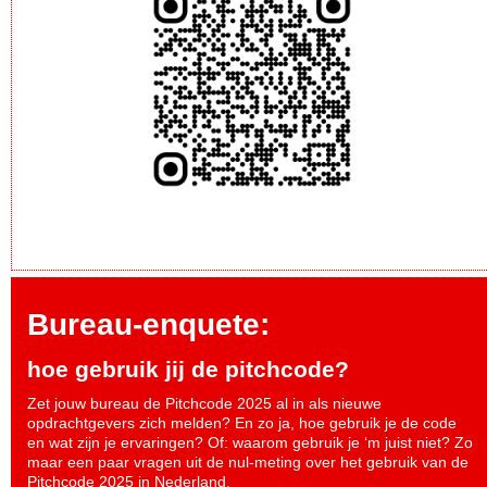
Bureau-enquete:
hoe gebruik jij de pitchcode?
Zet jouw bureau de Pitchcode 2025 al in als nieuwe
opdrachtgevers zich melden? En zo ja, hoe gebruik je de code
en wat zijn je ervaringen? Of: waarom gebruik je ‘m juist niet? Zo
maar een paar vragen uit de nul-meting over het gebruik van de
Pitchcode 2025 in Nederland.