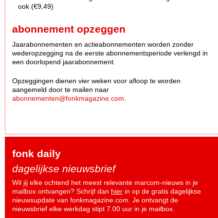
ook (€9,49)
abonnement opzeggen
Jaarabonnementen en actieabonnementen worden zonder
wederopzegging na de eerste abonnementsperiode verlengd in
een doorlopend jaarabonnement.
Opzeggingen dienen vier weken voor afloop te worden
aangemeld door te mailen naar
abonnementen@fonkmagazine.com
.
fonk daily
dagelijkse nieuwsbrief
Wil jij elke ochtend het meest relevante marcom-nieuws in je
mailbox ontvangen? Schrijf dan
hier
in op de gratis dagelijkse
nieuwsupdate van fonkmagazine.com. Je ontvangt de
nieuwsbrief elke werkdag stipt 7.00 uur in je mailbox.