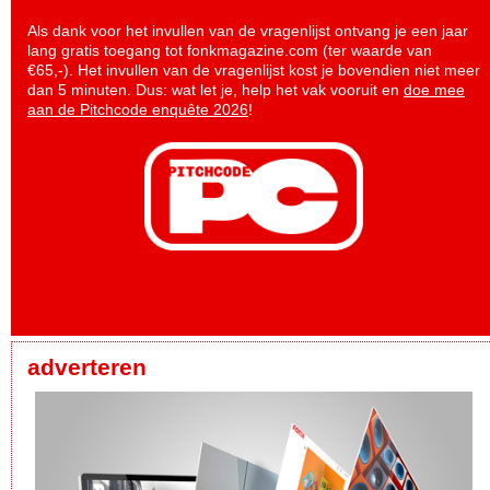
Als dank voor het invullen van de vragenlijst ontvang je een jaar
lang gratis toegang tot fonkmagazine.com (ter waarde van
€65,-). Het invullen van de vragenlijst kost je bovendien niet meer
dan 5 minuten. Dus: wat let je, help het vak vooruit en
doe mee
aan de Pitchcode enquête 2026
!
adverteren