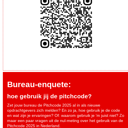
Bureau-enquete:
hoe gebruik jij de pitchcode?
Zet jouw bureau de Pitchcode 2025 al in als nieuwe
opdrachtgevers zich melden? En zo ja, hoe gebruik je de code
en wat zijn je ervaringen? Of: waarom gebruik je ‘m juist niet? Zo
maar een paar vragen uit de nul-meting over het gebruik van de
Pitchcode 2025 in Nederland.