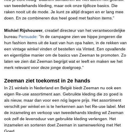
van tweedehands kleding, maar ook onze tijdloze basics. Die
raken nooit uit de mode. Je kunt ze altijd dragen en er lang mee
doen. En ze combineren dus heel goed met fashion items.”
Michiel Rijshouwer
, creatief directeur van het verantwoordelijke
bureau
Persuade:
“In de campagne zien we hippe jongeren die
hun fashion items uit de kast van hun opa halen, in de rekken van
een vintage winkel vinden of bestellen via Vinted. Een opvallende
en eigentijdse manier om de basics van Zeeman te promoten. Zo
laten we zien dat Zeeman begrijpt wat er leeft en maken we het
merk relevant voor deze jonge doelgroep.”
Zeeman ziet toekomst in 2e hands
In 21 winkels in Nederland en België biedt Zeeman nu ook een
eigen Re-use assortiment aan. Gebruikte kleding die zo goed is
als nieuw, maar dan voor een nóg lagere prijs. Het assortiment
verschilt per winkel en is te herkennen aan het Re-use label. Met
de inzameling en verkoop van tweedehands kleding wil Zeeman
ook zelf de levensduur van gebruikte kleding verlengen. Het
inzamelen en sorteren doet Zeeman in samenwerking met Het
Goed.