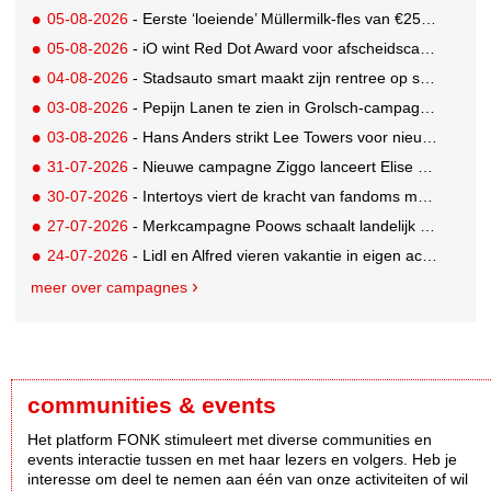
05-08-2026
- Eerste ‘loeiende’ Müllermilk-fles van €25.000,- gevonden
05-08-2026
- iO wint Red Dot Award voor afscheidscampagne Peter Houtman bij Feyenoord
04-08-2026
- Stadsauto smart maakt zijn rentree op straat met een wereldwijde muurschilderingcampagne
03-08-2026
- Pepijn Lanen te zien in Grolsch-campagne voor nieuwe Grolsch CAL
03-08-2026
- Hans Anders strikt Lee Towers voor nieuwe campagne
31-07-2026
- Nieuwe campagne Ziggo lanceert Elise Schaap als expert over de Nederlandse voetbalbeleving
30-07-2026
- Intertoys viert de kracht van fandoms met nieuwe social media campagne rondom Olivia Rodrigo
27-07-2026
- Merkcampagne Poows schaalt landelijk op met gerichte Out of Home strategie
24-07-2026
- Lidl en Alfred vieren vakantie in eigen achtertuin
meer over campagnes
communities & events
Het platform FONK stimuleert met diverse communities en
events interactie tussen en met haar lezers en volgers. Heb je
interesse om deel te nemen aan één van onze activiteiten of wil