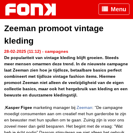
Menu
Zeeman promoot vintage
kleding
28-02-2025 (11:12) - campagnes
De populariteit van vintage kleding blijft groeien. Steeds
meer mensen omarmen deze trend. In de nieuwste campagne
laat Zeeman zien hoe je tijdloze, betaalbare basics perfect
combineert met tijdloze vintage fashion items. Hiermee
promoot Zeeman niet alleen de veelzijdigheid van de eigen
collectie basics, maar ook het hergebruik van kleding en een
bewuste en duurzamere kledingstijl.
,
Kasper Figee
marketing manager bij
Zeeman
: “De campagne
moedigt consumenten aan om creatief met hun garderobe te zijn
en bewuster met hun spullen om te gaan. Zuinig zijn is voor ons
zoveel meer dan geld besparen. Het begint met de vraag: “Wat
heb je écht nodig” Daarom stimuleren we niet alleen het gebruik