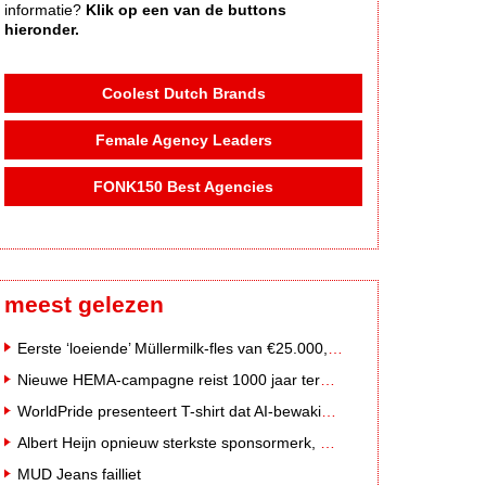
informatie?
Klik op een van de buttons
hieronder.
Coolest Dutch Brands
Female Agency Leaders
FONK150 Best Agencies
meest gelezen
Eerste ‘loeiende’ Müllermilk-fles van €25.000,- gevonden
Nieuwe HEMA-campagne reist 1000 jaar terug in de tijd naar 'Hemastein'
WorldPride presenteert T-shirt dat AI-bewakingscamera's misleidt
Albert Heijn opnieuw sterkste sponsormerk, PostNL daalt
MUD Jeans failliet