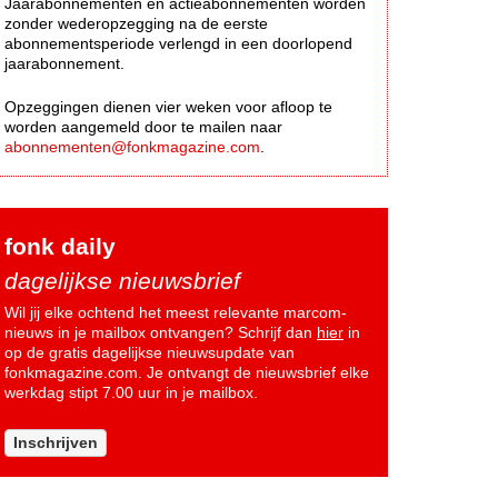
Jaarabonnementen en actieabonnementen worden
zonder wederopzegging na de eerste
abonnementsperiode verlengd in een doorlopend
jaarabonnement.
Opzeggingen dienen vier weken voor afloop te
worden aangemeld door te mailen naar
abonnementen@fonkmagazine.com
.
fonk daily
dagelijkse nieuwsbrief
Wil jij elke ochtend het meest relevante marcom-
nieuws in je mailbox ontvangen? Schrijf dan
hier
in
op de gratis dagelijkse nieuwsupdate van
fonkmagazine.com. Je ontvangt de nieuwsbrief elke
werkdag stipt 7.00 uur in je mailbox.
Inschrijven