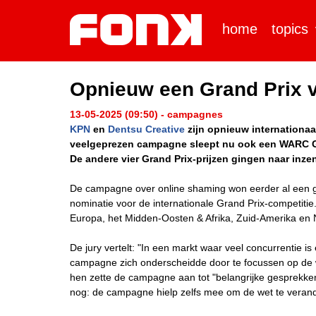
home
topics
Opnieuw een Grand Prix vo
13-05-2025 (09:50) - campagnes
KPN
en
Dentsu Creative
zijn opnieuw internationaal
veelgeprezen campagne sleept nu ook een WARC Gran
De andere vier Grand Prix-prijzen gingen naar inze
De campagne over online shaming won eerder al een 
nominatie voor de internationale Grand Prix-competitie
Europa, het Midden-Oosten & Afrika, Zuid-Amerika en 
De jury vertelt: "In een markt waar veel concurrentie i
campagne zich onderscheidde door te focussen op de w
hen zette de campagne aan tot "belangrijke gesprekke
nog: de campagne hielp zelfs mee om de wet te verand