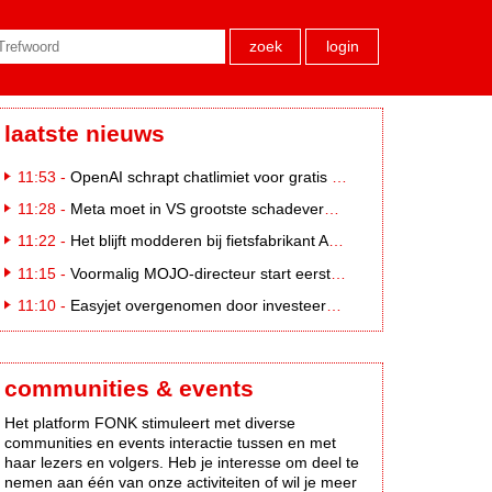
zoek
login
laatste nieuws
11:53 -
OpenAI schrapt chatlimiet voor gratis ChatGPT-gebruikers
11:28 -
Meta moet in VS grootste schadevergoeding ooit betalen: 567 miljoen dollar
11:22 -
Het blijft modderen bij fietsfabrikant Accell. Krijgt uitstel van betaling
11:15 -
Voormalig MOJO-directeur start eerste country radiozender. van Nederland
11:10 -
Easyjet overgenomen door investeerder Apollo
communities & events
Het platform FONK stimuleert met diverse
communities en events interactie tussen en met
haar lezers en volgers. Heb je interesse om deel te
nemen aan één van onze activiteiten of wil je meer