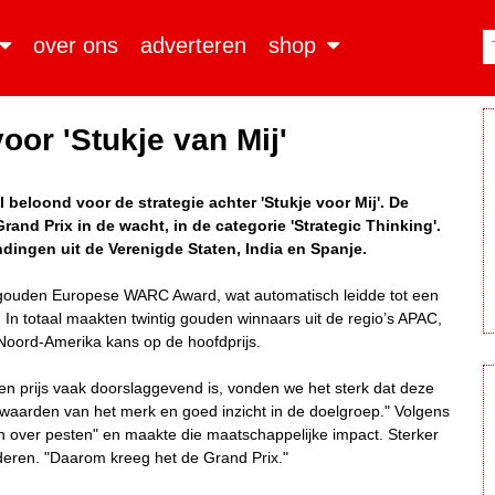
over ons
adverteren
shop
or 'Stukje van Mij'
 beloond voor de strategie achter 'Stukje voor Mij'. De
d Prix in de wacht, in de categorie 'Strategic Thinking'.
ndingen uit de Verenigde Staten, India en Spanje.
gouden Europese WARC Award, wat automatisch leidde tot een
. In totaal maakten twintig gouden winnaars uit de regio’s APAC,
Noord-Amerika kans op de hoofdprijs.
s en prijs vaak doorslaggevend is, vonden we het sterk dat deze
aarden van het merk en goed inzicht in de doelgroep." Volgens
n over pesten" en maakte die maatschappelijke impact. Sterker
eren. "Daarom kreeg het de Grand Prix."