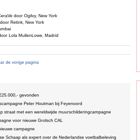
CeraVe door Ogilvy, New York
 door Retink, New York
Mumbai
door Lola MullenLowe, Madrid
ar de vorige pagina
n €25.000,- gevonden
idscampagne Peter Houtman bij Feyenoord
 op straat met een wereldwijde muurschilderingcampagne
mpagne voor nieuwe Grolsch CAL
r nieuwe campagne
se Schaap als expert over de Nederlandse voetbalbeleving