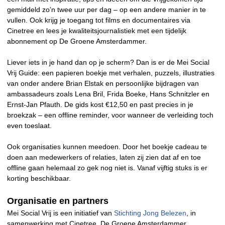
gemiddeld zo’n twee uur per dag – op een andere manier in te
vullen. Ook krijg je toegang tot films en documentaires via
Cinetree en lees je kwaliteitsjournalistiek met een tijdelijk
abonnement op De Groene Amsterdammer.
Liever iets in je hand dan op je scherm? Dan is er de Mei Social
Vrij Guide: een papieren boekje met verhalen, puzzels, illustraties
van onder andere Brian Elstak en persoonlijke bijdragen van
ambassadeurs zoals Lena Bril, Frida Boeke, Hans Schnitzler en
Ernst-Jan Pfauth. De gids kost €12,50 en past precies in je
broekzak – een offline reminder, voor wanneer de verleiding toch
even toeslaat.
Ook organisaties kunnen meedoen. Door het boekje cadeau te
doen aan medewerkers of relaties, laten zij zien dat af en toe
offline gaan helemaal zo gek nog niet is. Vanaf vijftig stuks is er
korting beschikbaar.
Organisatie en partners
Mei Social Vrij is een initiatief van
Stichting Jong Belezen
, in
samenwerking met Cinetree, De Groene Amsterdammer,