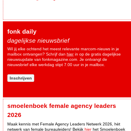
fonk daily
dagelijkse nieuwsbrief
Wil jij elke ochtend het meest relevante marcom-nieuws in je
mailbox ontvangen? Schrijf dan
hier
in op de gratis dagelijkse
nieuwsupdate van fonkmagazine.com. Je ontvangt de
nieuwsbrief elke werkdag stipt 7.00 uur in je mailbox.
Inschrijven
smoelenboek female agency leaders
2026
Maak kennis met Female Agency Leaders Netwerk 2026, hèt
netwerk van female bureauleiders! Bekijk
hier
het Smoelenboek