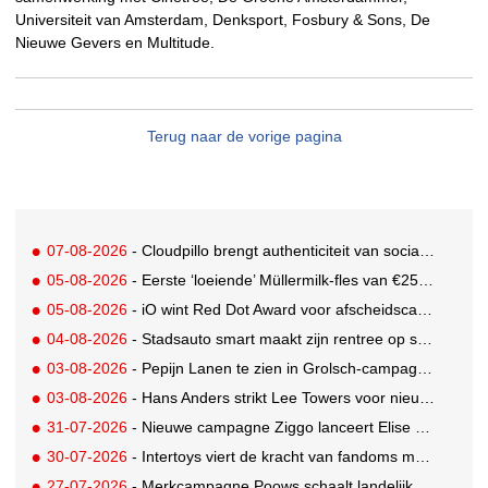
Universiteit van Amsterdam, Denksport, Fosbury & Sons, De
Nieuwe Gevers en Multitude.
Terug naar de vorige pagina
07-08-2026
- Cloudpillo brengt authenticiteit van social naar tv
05-08-2026
- Eerste ‘loeiende’ Müllermilk-fles van €25.000,- gevonden
05-08-2026
- iO wint Red Dot Award voor afscheidscampagne Peter Houtman bij Feyenoord
04-08-2026
- Stadsauto smart maakt zijn rentree op straat met een wereldwijde muurschilderingcampagne
03-08-2026
- Pepijn Lanen te zien in Grolsch-campagne voor nieuwe Grolsch CAL
03-08-2026
- Hans Anders strikt Lee Towers voor nieuwe campagne
31-07-2026
- Nieuwe campagne Ziggo lanceert Elise Schaap als expert over de Nederlandse voetbalbeleving
30-07-2026
- Intertoys viert de kracht van fandoms met nieuwe social media campagne rondom Olivia Rodrigo
27-07-2026
- Merkcampagne Poows schaalt landelijk op met gerichte Out of Home strategie