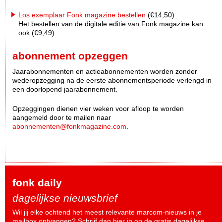
Los exemplaar Fonk magazine bestellen
(€14,50)
Het bestellen van de digitale editie van Fonk magazine kan
ook (€9,49)
abonnement opzeggen
Jaarabonnementen en actieabonnementen worden zonder
wederopzegging na de eerste abonnementsperiode verlengd in
een doorlopend jaarabonnement.
Opzeggingen dienen vier weken voor afloop te worden
aangemeld door te mailen naar
abonnementen@fonkmagazine.com
.
fonk daily
dagelijkse nieuwsbrief
Wil jij elke ochtend het meest relevante marcom-nieuws in je
mailbox ontvangen? Schrijf dan
hier
in op de gratis dagelijkse