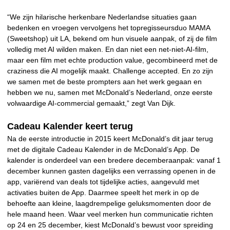
“We zijn hilarische herkenbare Nederlandse situaties gaan
bedenken en vroegen vervolgens het topregisseursduo MAMA
(Sweetshop) uit LA, bekend om hun visuele aanpak, of zij de film
volledig met AI wilden maken. En dan niet een net-niet-AI-film,
maar een film met echte production value, gecombineerd met de
craziness die AI mogelijk maakt. Challenge accepted. En zo zijn
we samen met de beste prompters aan het werk gegaan en
hebben we nu, samen met McDonald’s Nederland, onze eerste
volwaardige AI-commercial gemaakt,” zegt Van Dijk.
Cadeau Kalender keert terug
Na de eerste introductie in 2015 keert McDonald’s dit jaar terug
met de digitale Cadeau Kalender in de McDonald’s App. De
kalender is onderdeel van een bredere decemberaanpak: vanaf 1
december kunnen gasten dagelijks een verrassing openen in de
app, variërend van deals tot tijdelijke acties, aangevuld met
activaties buiten de App. Daarmee speelt het merk in op de
behoefte aan kleine, laagdrempelige geluksmomenten door de
hele maand heen. Waar veel merken hun communicatie richten
op 24 en 25 december, kiest McDonald’s bewust voor spreiding