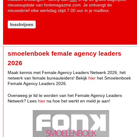
nieuwsupdate van fonkmagazine.com. Je ontvangt de
nieuwsbrief elke werkdag stipt 7.00 uur in je mailbox.
Inschrijven
smoelenboek female agency leaders
2026
Maak kennis met Female Agency Leaders Netwerk 2026, hèt
netwerk van female bureauleiders! Bekijk
hier
het Smoelenboek
Female Agency Leaders 2026.
Overweeg je lid te worden van het Female Agency Leaders
Netwerk? Lees
hier
na hoe het werkt en meld je aan!