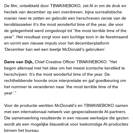
De film, ontwikkeld door TBWA\NEBOKO, zet AI in om de druk en
hectiek van december op een overdreven, bijna surrealistische
manier neer te zetten en gebruikt een herschreven versie van de
kerstklassieker It’s the most wonderful time of the year, die voor
de gelegenheid werd omgedoopt tot “the most terrible time of the
year”. Het resultaat zorgt voor een luchtige toon in de feestmaand
en vormt een nieuwe impuls voor het decemberplatform
‘December kan wel een beetje McDonald’s gebruiken’.
Darre van Dijk,
Chief Creative Officer TBWA\NEBOKO: “Het
begon allemaal met het idee om het meest iconische kerstlied te
herschrijven: It’s the most wonderful time of the year. De
rechthebbende hoorde onze interpretatie en gaf goedkeuring om
het nummer te veranderen naar ‘the most terrible time of the
year’.”
Voor de productie werkten McDonald’s en TBWA\NEBOKO samen
met een internationaal netwerk van gespecialiseerde AI-partners.
Die samenwerking resulteerde in een nieuwe werkwijze die gezien
wordt als een mogelijke blauwdruk voor toekomstige AI-producties
binnen het bureau.