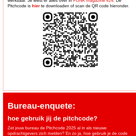
werkbaar. Je leest er alles over in
FONK magazine 424
. De
Pitchcode is
hier
te downloaden of scan de QR code hieronder.
Bureau-enquete:
hoe gebruik jij de pitchcode?
Zet jouw bureau de Pitchcode 2025 al in als nieuwe
opdrachtgevers zich melden? En zo ja, hoe gebruik je de code