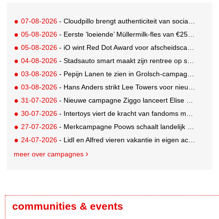
07-08-2026
- Cloudpillo brengt authenticiteit van social naar tv
05-08-2026
- Eerste ‘loeiende’ Müllermilk-fles van €25.000,- gevonden
05-08-2026
- iO wint Red Dot Award voor afscheidscampagne Peter Houtman bij Feyenoord
04-08-2026
- Stadsauto smart maakt zijn rentree op straat met een wereldwijde muurschilderingcampagne
03-08-2026
- Pepijn Lanen te zien in Grolsch-campagne voor nieuwe Grolsch CAL
03-08-2026
- Hans Anders strikt Lee Towers voor nieuwe campagne
31-07-2026
- Nieuwe campagne Ziggo lanceert Elise Schaap als expert over de Nederlandse voetbalbeleving
30-07-2026
- Intertoys viert de kracht van fandoms met nieuwe social media campagne rondom Olivia Rodrigo
27-07-2026
- Merkcampagne Poows schaalt landelijk op met gerichte Out of Home strategie
24-07-2026
- Lidl en Alfred vieren vakantie in eigen achtertuin
meer over campagnes
communities & events