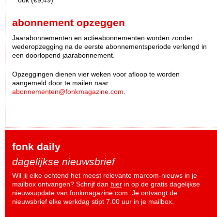
abonnement opzeggen
Jaarabonnementen en actieabonnementen worden zonder
wederopzegging na de eerste abonnementsperiode verlengd in
een doorlopend jaarabonnement.
Opzeggingen dienen vier weken voor afloop te worden
aangemeld door te mailen naar
abonnementen@fonkmagazine.com
.
fonk daily
dagelijkse nieuwsbrief
Wil jij elke ochtend het meest relevante marcom-nieuws in je
mailbox ontvangen? Schrijf dan
hier
in op de gratis dagelijkse
nieuwsupdate van fonkmagazine.com. Je ontvangt de
nieuwsbrief elke werkdag stipt 7.00 uur in je mailbox.