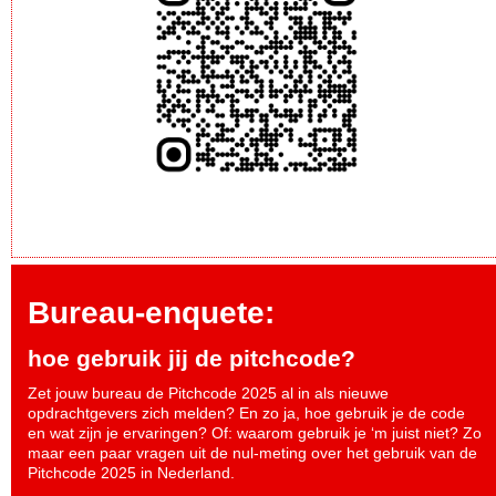
Bureau-enquete:
hoe gebruik jij de pitchcode?
Zet jouw bureau de Pitchcode 2025 al in als nieuwe
opdrachtgevers zich melden? En zo ja, hoe gebruik je de code
en wat zijn je ervaringen? Of: waarom gebruik je ‘m juist niet? Zo
maar een paar vragen uit de nul-meting over het gebruik van de
Pitchcode 2025 in Nederland.