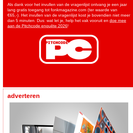
Als dank voor het invullen van de vragenlijst ontvang je een jaar
lang gratis toegang tot fonkmagazine.com (ter waarde van
€65,-). Het invullen van de vragenlijst kost je bovendien niet meer
dan 5 minuten. Dus: wat let je, help het vak vooruit en
doe mee
aan de Pitchcode enquête 2026
!
adverteren