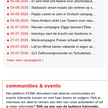
05-08-2026
- iO wint Red Dot Award voor afscheidscampagne Peter Houtman bij Feyenoord
04-08-2026
- Stadsauto smart maakt zijn rentree op straat met een wereldwijde muurschilderingcampagne
03-08-2026
- Pepijn Lanen te zien in Grolsch-campagne voor nieuwe Grolsch CAL
03-08-2026
- Hans Anders strikt Lee Towers voor nieuwe campagne
31-07-2026
- Nieuwe campagne Ziggo lanceert Elise Schaap als expert over de Nederlandse voetbalbeleving
30-07-2026
- Intertoys viert de kracht van fandoms met nieuwe social media campagne rondom Olivia Rodrigo
27-07-2026
- Merkcampagne Poows schaalt landelijk op met gerichte Out of Home strategie
24-07-2026
- Lidl en Alfred vieren vakantie in eigen achtertuin
23-07-2026
- 113 Zelfmoordpreventie en Schuttelaar & Partners richten bewustwordingscampagne op mannen
meer over campagnes
communities & events
Het platform FONK stimuleert met diverse communities en
events interactie tussen en met haar lezers en volgers. Heb je
interesse om deel te nemen aan één van onze activiteiten of wil
je meer informatie?
Klik op een van de buttons hieronder.