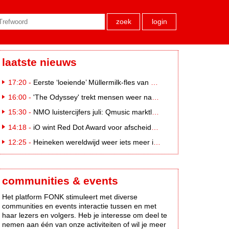
zoek
login
laatste nieuws
17:20 -
Eerste ‘loeiende’ Müllermilk-fles van €25.000,- gevonden
16:00 -
'The Odyssey' trekt mensen weer naar de bioscoop
15:30 -
NMO luistercijfers juli: Qmusic marktleider, gevolgd door NPO2 en 538
14:18 -
iO wint Red Dot Award voor afscheidscampagne Peter Houtman bij Feyenoord
12:25 -
Heineken wereldwijd weer iets meer in trek
communities & events
Het platform FONK stimuleert met diverse
communities en events interactie tussen en met
haar lezers en volgers. Heb je interesse om deel te
nemen aan één van onze activiteiten of wil je meer