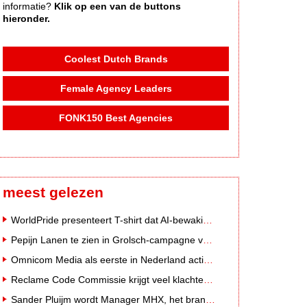
informatie?
Klik op een van de buttons
hieronder.
Coolest Dutch Brands
Female Agency Leaders
FONK150 Best Agencies
meest gelezen
WorldPride presenteert T-shirt dat AI-bewakingscamera's misleidt
Pepijn Lanen te zien in Grolsch-campagne voor nieuwe Grolsch CAL
Omnicom Media als eerste in Nederland actief met advertenties in ChatGPT
Reclame Code Commissie krijgt veel klachten over duurzaamheidsclaims
Sander Pluijm wordt Manager MHX, het branded content label van Mediahuis