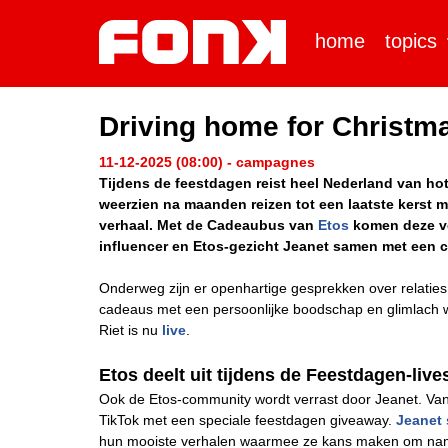
home
topics
Driving home for Christma
11-12-2025 (08:00) - campagnes
Tijdens de feestdagen reist heel Nederland van hot
weerzien na maanden reizen tot een laatste kerst m
verhaal. Met de Cadeaubus van
Etos
komen deze ver
influencer en Etos-gezicht Jeanet samen met een c
Onderweg zijn er openhartige gesprekken over relaties
cadeaus met een persoonlijke boodschap en glimlach w
Riet is nu
live
.
Etos deelt uit tijdens de Feestdagen-liv
Ook de Etos-community wordt verrast door Jeanet. Van
TikTok met een speciale feestdagen giveaway.
Jeanet 
hun mooiste verhalen waarmee ze kans maken om name