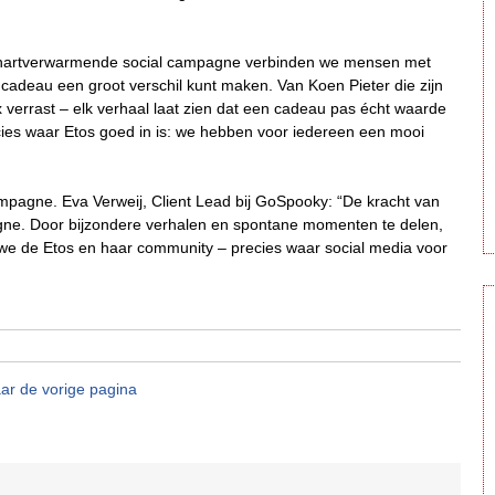
eze hartverwarmende social campagne verbinden we mensen met
t cadeau een groot verschil kunt maken. Van Koen Pieter die zijn
x verrast – elk verhaal laat zien dat een cadeau pas écht waarde
ecies waar Etos goed in is: we hebben voor iedereen een mooi
mpagne. Eva Verweij, Client Lead bij GoSpooky: “De kracht van
agne. Door bijzondere verhalen en spontane momenten te delen,
 we de Etos en haar community – precies waar social media voor
ar de vorige pagina