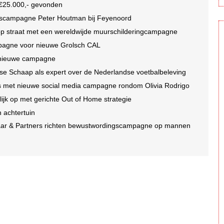
n €25.000,- gevonden
idscampagne Peter Houtman bij Feyenoord
 op straat met een wereldwijde muurschilderingcampagne
mpagne voor nieuwe Grolsch CAL
r nieuwe campagne
se Schaap als expert over de Nederlandse voetbalbeleving
oms met nieuwe social media campagne rondom Olivia Rodrigo
jk op met gerichte Out of Home strategie
n achtertuin
laar & Partners richten bewustwordingscampagne op mannen