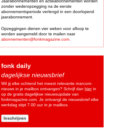
Jaarabonnementen en actieabonnementen worden
zonder wederopzegging na de eerste
abonnementsperiode verlengd in een doorlopend
jaarabonnement.
Opzeggingen dienen vier weken voor afloop te
worden aangemeld door te mailen naar
abonnementen@fonkmagazine.com
.
fonk daily
dagelijkse nieuwsbrief
Wil jij elke ochtend het meest relevante marcom-
nieuws in je mailbox ontvangen? Schrijf dan
hier
in
op de gratis dagelijkse nieuwsupdate van
fonkmagazine.com. Je ontvangt de nieuwsbrief elke
werkdag stipt 7.00 uur in je mailbox.
Inschrijven