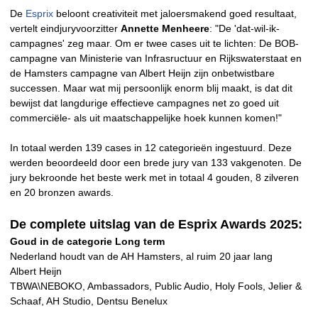
De
Esprix
beloont creativiteit met jaloersmakend goed resultaat,
vertelt eindjuryvoorzitter
Annette Menheere
: "De 'dat-wil-ik-
campagnes' zeg maar. Om er twee cases uit te lichten: De BOB-
campagne van Ministerie van Infrasructuur en Rijkswaterstaat en
de Hamsters campagne van Albert Heijn zijn onbetwistbare
successen. Maar wat mij persoonlijk enorm blij maakt, is dat dit
bewijst dat langdurige effectieve campagnes net zo goed uit
commerciële- als uit maatschappelijke hoek kunnen komen!"
In totaal werden 139 cases in 12 categorieën ingestuurd. Deze
werden beoordeeld door een brede jury van 133 vakgenoten. De
jury bekroonde het beste werk met in totaal 4 gouden, 8 zilveren
en 20 bronzen awards.
De complete uitslag van de Esprix Awards 2025:
Goud in de categorie Long term
Nederland houdt van de AH Hamsters, al ruim 20 jaar lang
Albert Heijn
TBWA\NEBOKO, Ambassadors, Public Audio, Holy Fools, Jelier &
Schaaf, AH Studio, Dentsu Benelux