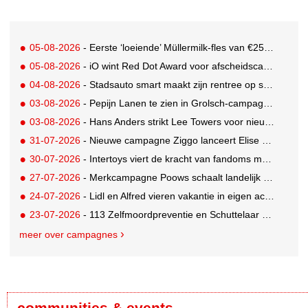
05-08-2026
- Eerste ‘loeiende’ Müllermilk-fles van €25.000,- gevonden
05-08-2026
- iO wint Red Dot Award voor afscheidscampagne Peter Houtman bij Feyenoord
04-08-2026
- Stadsauto smart maakt zijn rentree op straat met een wereldwijde muurschilderingcampagne
03-08-2026
- Pepijn Lanen te zien in Grolsch-campagne voor nieuwe Grolsch CAL
03-08-2026
- Hans Anders strikt Lee Towers voor nieuwe campagne
31-07-2026
- Nieuwe campagne Ziggo lanceert Elise Schaap als expert over de Nederlandse voetbalbeleving
30-07-2026
- Intertoys viert de kracht van fandoms met nieuwe social media campagne rondom Olivia Rodrigo
27-07-2026
- Merkcampagne Poows schaalt landelijk op met gerichte Out of Home strategie
24-07-2026
- Lidl en Alfred vieren vakantie in eigen achtertuin
23-07-2026
- 113 Zelfmoordpreventie en Schuttelaar & Partners richten bewustwordingscampagne op mannen
meer over campagnes
communities & events