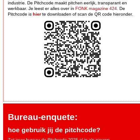
industrie. De Pitchcode maakt pitchen eerlijk, transparant en
werkbaar. Je leest er alles over in
FONK magazine 424
. De
Pitchcode is
hier
te downloaden of scan de QR code hieronder.
Bureau-enquete:
hoe gebruik jij de pitchcode?
Zet jouw bureau de Pitchcode 2025 al in als nieuwe