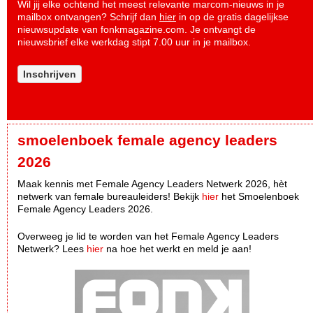
Wil jij elke ochtend het meest relevante marcom-nieuws in je
mailbox ontvangen? Schrijf dan
hier
in op de gratis dagelijkse
nieuwsupdate van fonkmagazine.com. Je ontvangt de
nieuwsbrief elke werkdag stipt 7.00 uur in je mailbox.
Inschrijven
smoelenboek female agency leaders
2026
Maak kennis met Female Agency Leaders Netwerk 2026, hèt
netwerk van female bureauleiders! Bekijk
hier
het Smoelenboek
Female Agency Leaders 2026.
Overweeg je lid te worden van het Female Agency Leaders
Netwerk? Lees
hier
na hoe het werkt en meld je aan!