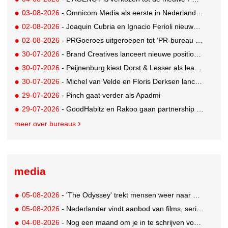
03-08-2026
- Omnicom Media als eerste in Nederland actief met advertenties in ChatGPT
02-08-2026
- Joaquin Cubria en Ignacio Ferioli nieuwe Global CCO’s GUT, Renata Neumann Global Head of Production
02-08-2026
- PRGoeroes uitgeroepen tot ‘PR-bureau van het jaar 2026’
30-07-2026
- Brand Creatives lanceert nieuwe positionering: Create to Celebrate
30-07-2026
- Peijnenburg kiest Dorst & Lesser als lead social agency
30-07-2026
- Michel van Velde en Floris Derksen lanceren I.C.Y. group: drie specialistische bureaus, één visie op groei
29-07-2026
- Pinch gaat verder als Apadmi
29-07-2026
- GoodHabitz en Rakoo gaan partnership aan voor geïntegreerde talentontwikkeling
meer over bureaus
media
05-08-2026
- 'The Odyssey' trekt mensen weer naar de bioscoop
05-08-2026
- Nederlander vindt aanbod van films, series en sport vaak versnipperd
04-08-2026
- Nog een maand om je in te schrijven voor de Mercurs 2026