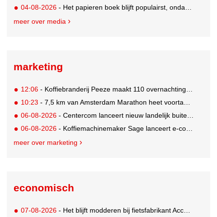
04-08-2026
- Het papieren boek blijft populairst, ondanks digitale alternatieven
meer over media
marketing
12:06
- Koffiebranderij Peeze maakt 110 overnachtingen in het Ronald McDonald Huis mogelijk
10:23
- 7,5 km van Amsterdam Marathon heet voortaan de 'Samsung Galaxy 7,5 km'
06-08-2026
- Centercom lanceert nieuw landelijk buitereclamenetwerk: City Cubes
06-08-2026
- Koffiemachinemaker Sage lanceert e-commerceplatform voor koffieliefhebbers
meer over marketing
economisch
07-08-2026
- Het blijft modderen bij fietsfabrikant Accell. Krijgt uitstel van betaling