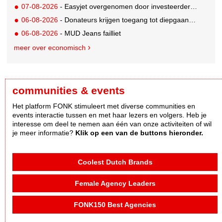
07-08-2026
- Easyjet overgenomen door investeerder Apollo
06-08-2026
- Donateurs krijgen toegang tot diepgaandere informatie over goede doelen
06-08-2026
- MUD Jeans failliet
meer over economisch
communities & events
Het platform FONK stimuleert met diverse communities en
events interactie tussen en met haar lezers en volgers. Heb je
interesse om deel te nemen aan één van onze activiteiten of wil
je meer informatie?
Klik op een van de buttons hieronder.
Coolest Dutch Brands
Female Agency Leaders
FONK150 Best Agencies