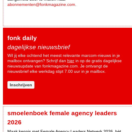
abonnementen@fonkmagazine.com
.
fonk daily
dagelijkse nieuwsbrief
Wil jij elke ochtend het meest relevante marcom-nieuws in je
mailbox ontvangen? Schrijf dan
hier
in op de gratis dagelijkse
nieuwsupdate van fonkmagazine.com. Je ontvangt de
nieuwsbrief elke werkdag stipt 7.00 uur in je mailbox.
Inschrijven
smoelenboek female agency leaders
2026
Maak kennis met Female Agency Leaders Netwerk 2026, hèt