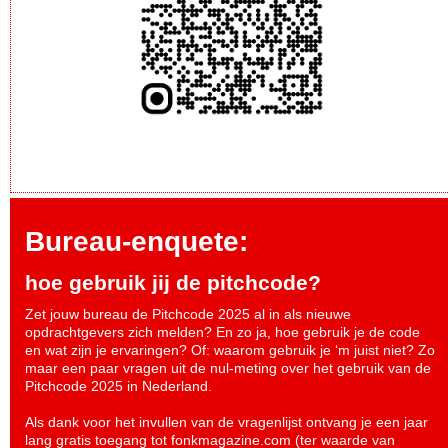
Bureau-enquete:
hoe gebruik jij de pitchcode?
Zet jouw bureau de Pitchcode 2025 al in als nieuwe
opdrachtgevers zich melden? En zo ja, hoe gebruik je de code
en wat zijn je ervaringen? Of: waarom gebruik je ‘m juist niet? Zo
maar een paar vragen uit de nul-meting over het gebruik van de
Pitchcode 2025 in Nederland.
Als dank voor het invullen van de vragenlijst ontvang je een jaar
lang gratis toegang tot fonkmagazine.com (ter waarde van