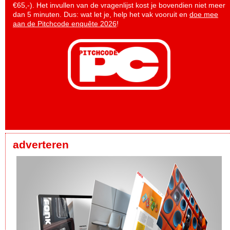
€65,-). Het invullen van de vragenlijst kost je bovendien niet meer
dan 5 minuten. Dus: wat let je, help het vak vooruit en
doe mee
aan de Pitchcode enquête 2026
!
adverteren