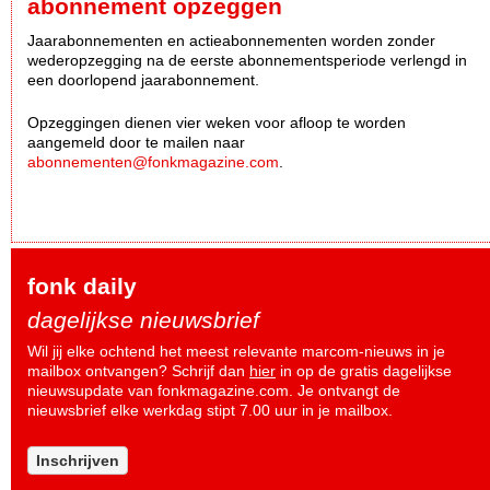
abonnement opzeggen
Jaarabonnementen en actieabonnementen worden zonder
wederopzegging na de eerste abonnementsperiode verlengd in
een doorlopend jaarabonnement.
Opzeggingen dienen vier weken voor afloop te worden
aangemeld door te mailen naar
abonnementen@fonkmagazine.com
.
fonk daily
dagelijkse nieuwsbrief
Wil jij elke ochtend het meest relevante marcom-nieuws in je
mailbox ontvangen? Schrijf dan
hier
in op de gratis dagelijkse
nieuwsupdate van fonkmagazine.com. Je ontvangt de
nieuwsbrief elke werkdag stipt 7.00 uur in je mailbox.
Inschrijven