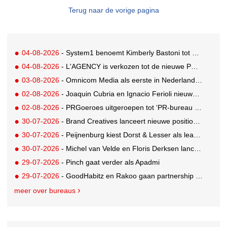
Terug naar de vorige pagina
04-08-2026
- System1 benoemt Kimberly Bastoni tot Gobal Chief Commercial Officer
04-08-2026
- L'AGENCY is verkozen tot de nieuwe PR-partner van KoRo
03-08-2026
- Omnicom Media als eerste in Nederland actief met advertenties in ChatGPT
02-08-2026
- Joaquin Cubria en Ignacio Ferioli nieuwe Global CCO’s GUT, Renata Neumann Global Head of Production
02-08-2026
- PRGoeroes uitgeroepen tot ‘PR-bureau van het jaar 2026’
30-07-2026
- Brand Creatives lanceert nieuwe positionering: Create to Celebrate
30-07-2026
- Peijnenburg kiest Dorst & Lesser als lead social agency
30-07-2026
- Michel van Velde en Floris Derksen lanceren I.C.Y. group: drie specialistische bureaus, één visie op groei
29-07-2026
- Pinch gaat verder als Apadmi
29-07-2026
- GoodHabitz en Rakoo gaan partnership aan voor geïntegreerde talentontwikkeling
meer over bureaus