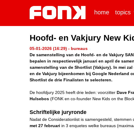
home
topics
Hoofd- en Vakjury New Ki
05-01-2026 (16:29) - bureaus
De samenstelling van de Hoofd- en de Vakjury SAN 
bepalen in respectievelijk januari en april de same
samenstelling van de Shortlist (Vakjury). In mei za
en de Vakjury bijeenkomen bij Google Nederland o
Shortlist de drie Finalisten te selecteren.
De hoofdjury 2025 heeft drie leden: voorzitter
Dave Fr
Hulsebos
(FONK en co-founder New Kids on the Block
Schriftelijke juryronde
Nadat de Considerationlist is samengesteld, stemmen
met 27 februari
in 3 enquetes welke bureaus (maximaal