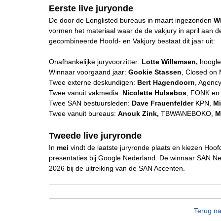
Eerste live juryonde
De door de Longlisted bureaus in maart ingezonden
W
vormen het materiaal waar de de vakjury in april aan d
gecombineerde Hoofd- en Vakjury bestaat dit jaar uit:
Onafhankelijke juryvoorzitter:
Lotte Willemsen,
hoogle
Winnaar voorgaand jaar:
Gookie Stassen
, Closed on
Twee externe deskundigen:
Bert Hagendoorn
, Agenc
Twee vanuit vakmedia:
Nicolette Hulsebos
, FONK e
Twee SAN bestuursleden:
Dave Frauenfelder
KPN,
Mi
Twee vanuit bureaus:
Anouk Zink
,
TBWA\NEBOKO,
M
Tweede live juryronde
In
mei
vindt de laatste juryronde plaats en kiezen Hoofdj
presentaties bij Google Nederland. De winnaar SAN N
2026 bij de uitreiking van de SAN Accenten.
Terug na