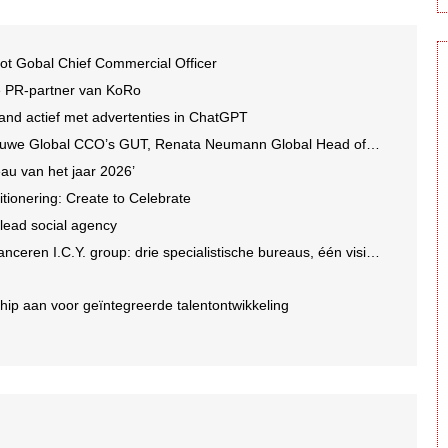
ot Gobal Chief Commercial Officer
e PR-partner van KoRo
and actief met advertenties in ChatGPT
we Global CCO’s GUT, Renata Neumann Global Head of Production
au van het jaar 2026’
tionering: Create to Celebrate
 lead social agency
en I.C.Y. group: drie specialistische bureaus, één visie op groei
ip aan voor geïntegreerde talentontwikkeling