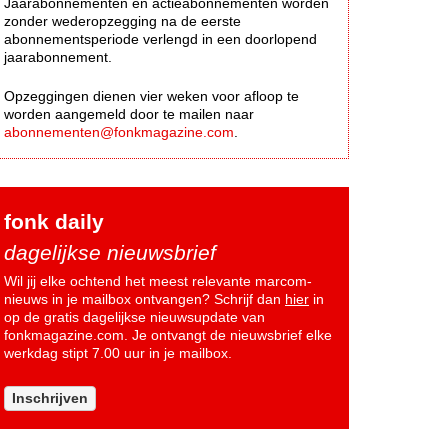
Jaarabonnementen en actieabonnementen worden
zonder wederopzegging na de eerste
abonnementsperiode verlengd in een doorlopend
jaarabonnement.
Opzeggingen dienen vier weken voor afloop te
worden aangemeld door te mailen naar
abonnementen@fonkmagazine.com
.
fonk daily
dagelijkse nieuwsbrief
Wil jij elke ochtend het meest relevante marcom-
nieuws in je mailbox ontvangen? Schrijf dan
hier
in
op de gratis dagelijkse nieuwsupdate van
fonkmagazine.com. Je ontvangt de nieuwsbrief elke
werkdag stipt 7.00 uur in je mailbox.
Inschrijven