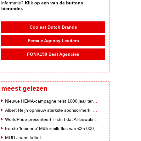
informatie?
Klik op een van de buttons
hieronder.
Coolest Dutch Brands
Female Agency Leaders
FONK150 Best Agencies
meest gelezen
Nieuwe HEMA-campagne reist 1000 jaar terug in de tijd naar 'Hemastein'
Albert Heijn opnieuw sterkste sponsormerk, PostNL daalt
WorldPride presenteert T-shirt dat AI-bewakingscamera's misleidt
Eerste ‘loeiende’ Müllermilk-fles van €25.000,- gevonden
MUD Jeans failliet