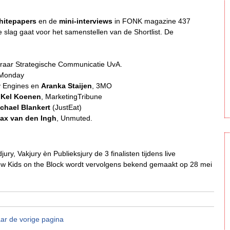
hitepapers
en de
mini-interviews
in FONK magazine 437
e slag gaat voor het samenstellen van de Shortlist. De
raar Strategische Communicatie UvA.
 Monday
y Engines en
Aranka Staijen
, 3MO
n
Kel Koenen
, MarketingTribune
chael Blankert
(JustEat)
ax van den Ingh
, Unmuted.
ury, Vakjury èn Publieksjury de 3 finalisten tijdens live
ew Kids on the Block wordt vervolgens bekend gemaakt op 28 mei
ar de vorige pagina