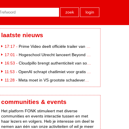
zoek
login
laatste nieuws
17:17 -
Prime Video deelt officiële trailer van L*VE KLEINE
17:01 -
Hogeschool Utrecht lanceert Beyond Campus binnen International Creative Business
16:53 -
Cloudpillo brengt authenticiteit van social naar tv
11:53 -
OpenAI schrapt chatlimiet voor gratis ChatGPT-gebruikers
11:28 -
Meta moet in VS grootste schadevergoeding ooit betalen: 567 miljoen dollar
communities & events
Het platform FONK stimuleert met diverse
communities en events interactie tussen en met
haar lezers en volgers. Heb je interesse om deel te
nemen aan één van onze activiteiten of wil je meer