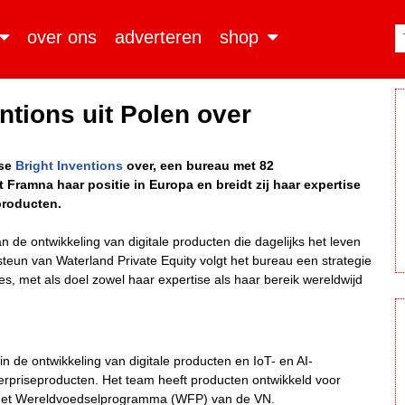
over ons
adverteren
shop
tions uit Polen over
lse
Bright Inventions
over, een bureau met 82
Framna haar positie in Europa en breidt zij haar expertise
producten.
de ontwikkeling van digitale producten die dagelijks het leven
eun van Waterland Private Equity volgt het bureau een strategie
s, met als doel zowel haar expertise als haar bereik wereldwijd
 in de ontwikkeling van digitale producten en IoT- en AI-
terpriseproducten. Het team heeft producten ontwikkeld voor
n het Wereldvoedselprogramma (WFP) van de VN.