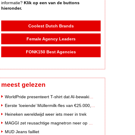
informatie?
Klik op een van de buttons
hieronder.
Coolest Dutch Brands
Female Agency Leaders
FONK150 Best Agencies
meest gelezen
WorldPride presenteert T-shirt dat AI-bewakingscamera's misleidt
Eerste ‘loeiende’ Müllermilk-fles van €25.000,- gevonden
Heineken wereldwijd weer iets meer in trek
MAGGI zet reusachtige magnetron neer op Solar Festival
MUD Jeans failliet