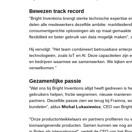
Bewezen track record
"Bright Inventions brengt sterke technische expertise en
delen alle medewerkers dezelfde ambitie: marktleidend
consumentgerichte oplossingen als op maat gemaakte e
flexibiliteit en beter gebruik van data mogelijk maken",
Hij vervolgt: "Het team combineert betrouwbare enterp
technologieën, zoals IoT en AI. Deze capaciteiten zijn 
en bedrijven waarmee we samenwerken. We kijken erna
verwelkomen."
Gezamenlijke passie
"Wat ons bij Bright Inventions altijd heeft gedreven is 
gebruikers helpen, frictie wegnemen, nieuwe manieren
partners. Diezelfde passie zien we terug bij Framna, w
bundelen",
aldus
Michal Lukasiewicz
, CEO van Bright
"Onze productontwikkelaars en partners profiteren nu 
toonaangevende producten. Samen kunnen we nog amb
in Polen als internationaal", vertelt de CEO van het Pool