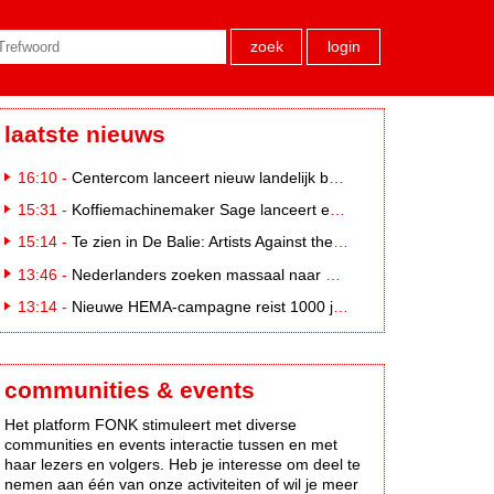
zoek
login
laatste nieuws
16:10 -
Centercom lanceert nieuw landelijk buitereclamenetwerk: City Cubes
15:31 -
Koffiemachinemaker Sage lanceert e-commerceplatform voor koffieliefhebbers
15:14 -
Te zien in De Balie: Artists Against the Kremlin III
13:46 -
Nederlanders zoeken massaal naar eclipsbrillen op Marktplaats
13:14 -
Nieuwe HEMA-campagne reist 1000 jaar terug in de tijd naar 'Hemastein'
communities & events
Het platform FONK stimuleert met diverse
communities en events interactie tussen en met
haar lezers en volgers. Heb je interesse om deel te
nemen aan één van onze activiteiten of wil je meer