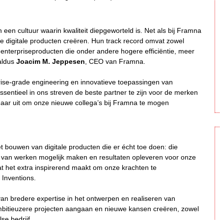
 een cultuur waarin kwaliteit diepgeworteld is. Net als bij Framna
e digitale producten creëren. Hun track record omvat zowel
nterpriseproducten die onder andere hogere efficiëntie, meer
 aldus
Joacim M. Jeppesen
, CEO van Framna.
rise-grade engineering en innovatieve toepassingen van
essentieel in ons streven de beste partner te zijn voor de merken
ar uit om onze nieuwe collega’s bij Framna te mogen
het bouwen van digitale producten die er écht toe doen: die
 van werken mogelijk maken en resultaten opleveren voor onze
at het extra inspirerend maakt om onze krachten te
 Inventions.
van bredere expertise in het ontwerpen en realiseren van
itieuzere projecten aangaan en nieuwe kansen creëren, zowel
se bedrijf.