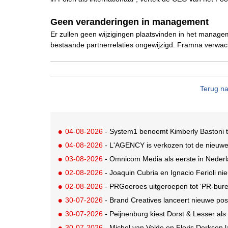
Geen veranderingen in management
Er zullen geen wijzigingen plaatsvinden in het managem
bestaande partnerrelaties ongewijzigd. Framna verwac
Terug na
04-08-2026
- System1 benoemt Kimberly Bastoni t
04-08-2026
- L'AGENCY is verkozen tot de nieuw
03-08-2026
- Omnicom Media als eerste in Nederl
02-08-2026
- Joaquin Cubria en Ignacio Ferioli nieu
02-08-2026
- PRGoeroes uitgeroepen tot ‘PR-bure
30-07-2026
- Brand Creatives lanceert nieuwe posi
30-07-2026
- Peijnenburg kiest Dorst & Lesser als
30-07-2026
- Michel van Velde en Floris Derksen lancer