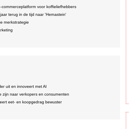
-commerceplatform voor koffieliefhebbers
r terug in de tijd naar 'Hemastein'
je merkstrategie
arketing
er uit en innoveert met AI
 te zijn naar verkopers en consumenten
eert eet- en koopgedrag bewuster