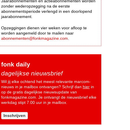
Jaarabonnementen en actieabonnementen worden
zonder wederopzegging na de eerste
abonnementsperiode verlengd in een doorlopend
jaarabonnement.
Opzeggingen dienen vier weken voor afloop te
worden aangemeld door te mailen naar
abonnementen@fonkmagazine.com
.
fonk daily
dagelijkse nieuwsbrief
Wil jij elke ochtend het meest relevante marcom-
nieuws in je mailbox ontvangen? Schrijf dan
hier
in
op de gratis dagelijkse nieuwsupdate van
fonkmagazine.com. Je ontvangt de nieuwsbrief elke
werkdag stipt 7.00 uur in je mailbox.
Inschrijven