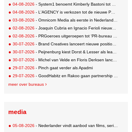
04-08-2026
- System1 benoemt Kimberly Bastoni tot Gobal Chief Commercial Officer
04-08-2026
- L'AGENCY is verkozen tot de nieuwe PR-partner van KoRo
03-08-2026
- Omnicom Media als eerste in Nederland actief met advertenties in ChatGPT
02-08-2026
- Joaquin Cubria en Ignacio Ferioli nieuwe Global CCO’s GUT, Renata Neumann Global Head of Production
02-08-2026
- PRGoeroes uitgeroepen tot ‘PR-bureau van het jaar 2026’
30-07-2026
- Brand Creatives lanceert nieuwe positionering: Create to Celebrate
30-07-2026
- Peijnenburg kiest Dorst & Lesser als lead social agency
30-07-2026
- Michel van Velde en Floris Derksen lanceren I.C.Y. group: drie specialistische bureaus, één visie op groei
29-07-2026
- Pinch gaat verder als Apadmi
29-07-2026
- GoodHabitz en Rakoo gaan partnership aan voor geïntegreerde talentontwikkeling
meer over bureaus
media
05-08-2026
- Nederlander vindt aanbod van films, series en sport vaak versnipperd