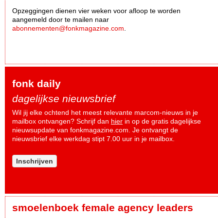
Opzeggingen dienen vier weken voor afloop te worden
aangemeld door te mailen naar
abonnementen@fonkmagazine.com
.
fonk daily
dagelijkse nieuwsbrief
Wil jij elke ochtend het meest relevante marcom-nieuws in je
mailbox ontvangen? Schrijf dan
hier
in op de gratis dagelijkse
nieuwsupdate van fonkmagazine.com. Je ontvangt de
nieuwsbrief elke werkdag stipt 7.00 uur in je mailbox.
Inschrijven
smoelenboek female agency leaders