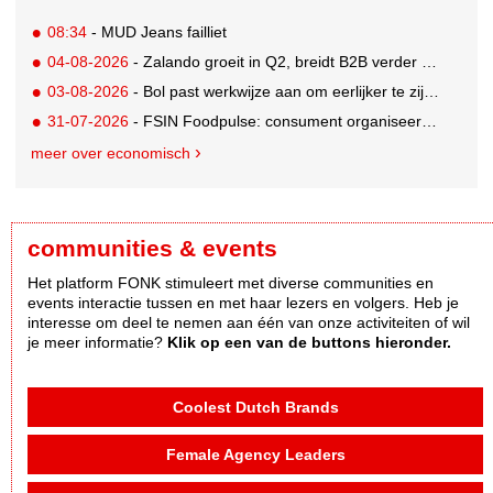
08:34
- MUD Jeans failliet
04-08-2026
- Zalando groeit in Q2, breidt B2B verder uit en innoveert met AI
03-08-2026
- Bol past werkwijze aan om eerlijker te zijn naar verkopers en consumenten
31-07-2026
- FSIN Foodpulse: consument organiseert eet- en koopgedrag bewuster
meer over economisch
communities & events
Het platform FONK stimuleert met diverse communities en
events interactie tussen en met haar lezers en volgers. Heb je
interesse om deel te nemen aan één van onze activiteiten of wil
je meer informatie?
Klik op een van de buttons hieronder.
Coolest Dutch Brands
Female Agency Leaders