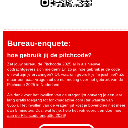
Bureau-enquete:
hoe gebruik jij de pitchcode?
Zet jouw bureau de Pitchcode 2025 al in als nieuwe
opdrachtgevers zich melden? En zo ja, hoe gebruik je de code
en wat zijn je ervaringen? Of: waarom gebruik je ‘m juist niet? Zo
maar een paar vragen uit de nul-meting over het gebruik van de
Pitchcode 2025 in Nederland.
Als dank voor het invullen van de vragenlijst ontvang je een jaar
lang gratis toegang tot fonkmagazine.com (ter waarde van
€65,-). Het invullen van de vragenlijst kost je bovendien niet meer
dan 5 minuten. Dus: wat let je, help het vak vooruit en
doe mee
aan de Pitchcode enquête 2026
!