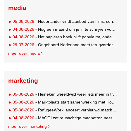
media
05-08-2026
- Nederlander vindt aanbod van films, series en sport vaak versnipperd
04-08-2026
- Nog een maand om je in te schrijven voor de Mercurs 2026
04-08-2026
- Het papieren boek blijft populairst, ondanks digitale alternatieven
29-07-2026
- Ongehoord Nederland moet terugvordering betalen aan Commissariaat voor de Media
meer over media
marketing
05-08-2026
- Heineken wereldwijd weer iets meer in trek
05-08-2026
- Marktplaats start samenwerking met House of Cars
05-08-2026
- RefugeeWork lanceert vernieuwd matchingplatform voor nieuwkomers en werkgevers
04-08-2026
- MAGGI zet reusachtige magnetron neer op Solar Festival
meer over marketing