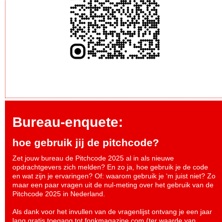
Bureau-enquete:
hoe gebruik jij de pitchcode?
Zet jouw bureau de Pitchcode 2025 al in als nieuwe
opdrachtgevers zich melden? En zo ja, hoe gebruik je de code
en wat zijn je ervaringen? Of: waarom gebruik je ‘m juist niet? Zo
maar een paar vragen uit de nul-meting over het gebruik van de
Pitchcode 2025 in Nederland.
Als dank voor het invullen van de vragenlijst ontvang je een jaar
lang gratis toegang tot fonkmagazine.com (ter waarde van