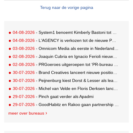
Terug naar de vorige pagina
04-08-2026
- System1 benoemt Kimberly Bastoni tot Gobal Chief Commercial Officer
04-08-2026
- L'AGENCY is verkozen tot de nieuwe PR-partner van KoRo
03-08-2026
- Omnicom Media als eerste in Nederland actief met advertenties in ChatGPT
02-08-2026
- Joaquin Cubria en Ignacio Ferioli nieuwe Global CCO’s GUT, Renata Neumann Global Head of Production
02-08-2026
- PRGoeroes uitgeroepen tot ‘PR-bureau van het jaar 2026’
30-07-2026
- Brand Creatives lanceert nieuwe positionering: Create to Celebrate
30-07-2026
- Peijnenburg kiest Dorst & Lesser als lead social agency
30-07-2026
- Michel van Velde en Floris Derksen lanceren I.C.Y. group: drie specialistische bureaus, één visie op groei
29-07-2026
- Pinch gaat verder als Apadmi
29-07-2026
- GoodHabitz en Rakoo gaan partnership aan voor geïntegreerde talentontwikkeling
meer over bureaus