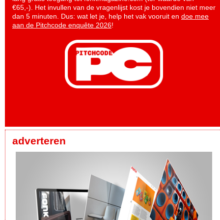
€65,-). Het invullen van de vragenlijst kost je bovendien niet meer
dan 5 minuten. Dus: wat let je, help het vak vooruit en
doe mee
aan de Pitchcode enquête 2026
!
adverteren