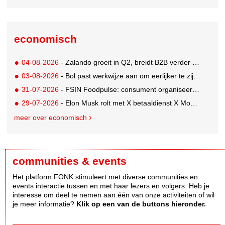
economisch
04-08-2026
- Zalando groeit in Q2, breidt B2B verder uit en innoveert met AI
03-08-2026
- Bol past werkwijze aan om eerlijker te zijn naar verkopers en consumenten
31-07-2026
- FSIN Foodpulse: consument organiseert eet- en koopgedrag bewuster
29-07-2026
- Elon Musk rolt met X betaaldienst X Money uit in VS: zorgen in Washington
meer over economisch
communities & events
Het platform FONK stimuleert met diverse communities en
events interactie tussen en met haar lezers en volgers. Heb je
interesse om deel te nemen aan één van onze activiteiten of wil
je meer informatie?
Klik op een van de buttons hieronder.