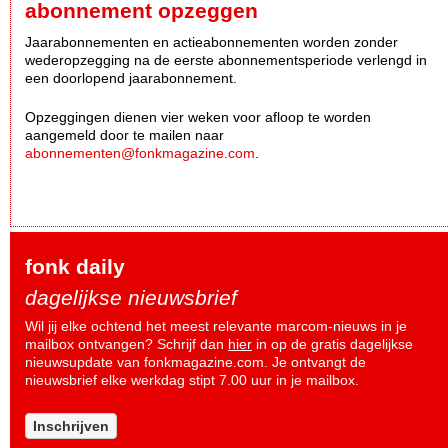
abonnement opzeggen
Jaarabonnementen en actieabonnementen worden zonder
wederopzegging na de eerste abonnementsperiode verlengd in
een doorlopend jaarabonnement.
Opzeggingen dienen vier weken voor afloop te worden
aangemeld door te mailen naar
abonnementen@fonkmagazine.com
.
fonk daily
dagelijkse nieuwsbrief
Wil jij elke ochtend het meest relevante marcom-nieuws in je
mailbox ontvangen? Schrijf dan
hier
in op de gratis dagelijkse
nieuwsupdate van fonkmagazine.com. Je ontvangt de
nieuwsbrief elke werkdag stipt 7.00 uur in je mailbox.
Inschrijven