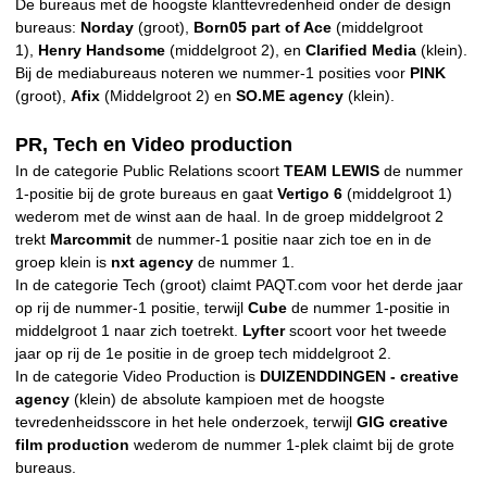
De bureaus met de hoogste klanttevredenheid onder de design
bureaus:
Norday
(groot),
Born05 part of Ace
(middelgroot
1),
Henry Handsome
(middelgroot 2), en
Clarified Media
(klein).
Bij de mediabureaus noteren we nummer-1 posities voor
PINK
(groot),
Afix
(Middelgroot 2) en
SO.ME agency
(klein).
PR, Tech en Video production
In de categorie Public Relations scoort
TEAM LEWIS
de nummer
1-positie bij de grote bureaus en gaat
Vertigo 6
(middelgroot 1)
wederom met de winst aan de haal. In de groep middelgroot 2
trekt
Marcommit
de nummer-1 positie naar zich toe en in de
groep klein is
nxt agency
de nummer 1.
In de categorie Tech (groot) claimt PAQT.com voor het derde jaar
op rij de nummer-1 positie, terwijl
Cube
de nummer 1-positie in
middelgroot 1 naar zich toetrekt.
Lyfter
scoort voor het tweede
jaar op rij de 1e positie in de groep tech middelgroot 2.
In de categorie Video Production is
DUIZENDDINGEN - creative
agency
(klein) de absolute kampioen met de hoogste
tevredenheidsscore in het hele onderzoek, terwijl
GIG creative
film production
wederom de nummer 1-plek claimt bij de grote
bureaus.