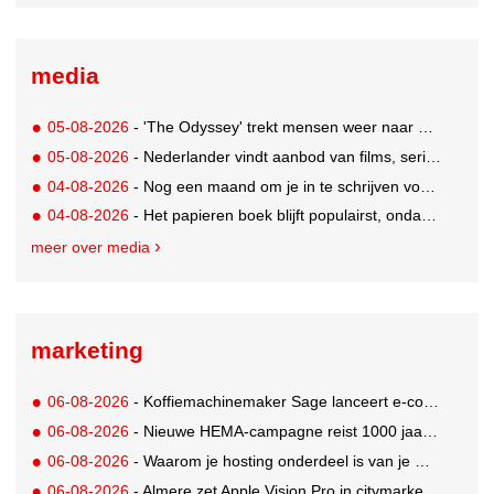
media
05-08-2026
- 'The Odyssey' trekt mensen weer naar de bioscoop
05-08-2026
- Nederlander vindt aanbod van films, series en sport vaak versnipperd
04-08-2026
- Nog een maand om je in te schrijven voor de Mercurs 2026
04-08-2026
- Het papieren boek blijft populairst, ondanks digitale alternatieven
meer over media
marketing
06-08-2026
- Koffiemachinemaker Sage lanceert e-commerceplatform voor koffieliefhebbers
06-08-2026
- Nieuwe HEMA-campagne reist 1000 jaar terug in de tijd naar 'Hemastein'
06-08-2026
- Waarom je hosting onderdeel is van je merkstrategie
06-08-2026
- Almere zet Apple Vision Pro in citymarketing