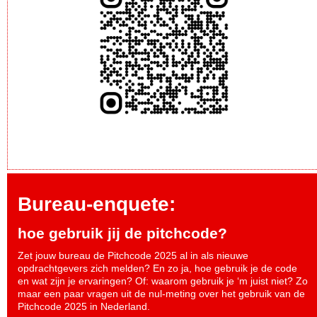
Bureau-enquete:
hoe gebruik jij de pitchcode?
Zet jouw bureau de Pitchcode 2025 al in als nieuwe
opdrachtgevers zich melden? En zo ja, hoe gebruik je de code
en wat zijn je ervaringen? Of: waarom gebruik je ‘m juist niet? Zo
maar een paar vragen uit de nul-meting over het gebruik van de
Pitchcode 2025 in Nederland.