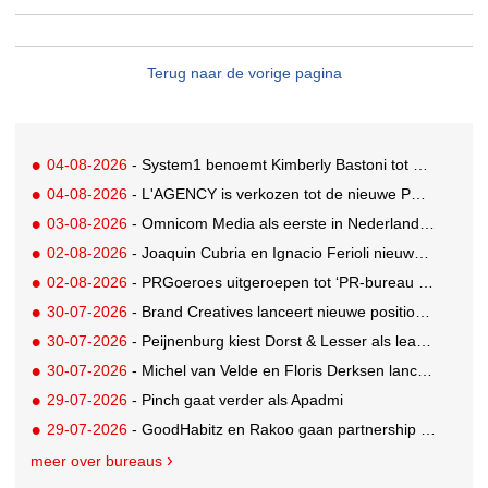
Terug naar de vorige pagina
04-08-2026
- System1 benoemt Kimberly Bastoni tot Gobal Chief Commercial Officer
04-08-2026
- L'AGENCY is verkozen tot de nieuwe PR-partner van KoRo
03-08-2026
- Omnicom Media als eerste in Nederland actief met advertenties in ChatGPT
02-08-2026
- Joaquin Cubria en Ignacio Ferioli nieuwe Global CCO’s GUT, Renata Neumann Global Head of Production
02-08-2026
- PRGoeroes uitgeroepen tot ‘PR-bureau van het jaar 2026’
30-07-2026
- Brand Creatives lanceert nieuwe positionering: Create to Celebrate
30-07-2026
- Peijnenburg kiest Dorst & Lesser als lead social agency
30-07-2026
- Michel van Velde en Floris Derksen lanceren I.C.Y. group: drie specialistische bureaus, één visie op groei
29-07-2026
- Pinch gaat verder als Apadmi
29-07-2026
- GoodHabitz en Rakoo gaan partnership aan voor geïntegreerde talentontwikkeling
meer over bureaus