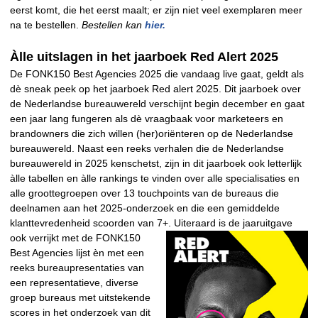
eerst komt, die het eerst maalt; er zijn niet veel exemplaren meer
na te bestellen.
Bestellen kan
hier.
Àlle uitslagen in het jaarboek Red Alert 2025
De FONK150 Best Agencies 2025 die vandaag live gaat, geldt als
dè sneak peek op het jaarboek Red alert 2025. Dit jaarboek over
de Nederlandse bureauwereld verschijnt begin december en gaat
een jaar lang fungeren als dè vraagbaak voor marketeers en
brandowners die zich willen (her)oriënteren op de Nederlandse
bureauwereld. Naast een reeks verhalen die de Nederlandse
bureauwereld in 2025 kenschetst, zijn in dit jaarboek ook letterlijk
àlle tabellen en àlle rankings te vinden over alle specialisaties en
alle groottegroepen over 13 touchpoints van de bureaus die
deelnamen aan het 2025-onderzoek en die een gemiddelde
klanttevredenheid scoorden van 7+.
Uiteraard is de jaaruitgave
ook verrijkt met de FONK150
Best Agencies lijst èn met een
reeks bureaupresentaties van
een representatieve, diverse
groep bureaus met uitstekende
scores in het onderzoek van dit