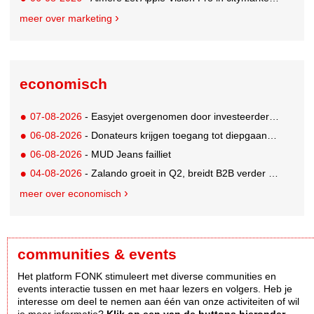
meer over marketing
economisch
07-08-2026
- Easyjet overgenomen door investeerder Apollo
06-08-2026
- Donateurs krijgen toegang tot diepgaandere informatie over goede doelen
06-08-2026
- MUD Jeans failliet
04-08-2026
- Zalando groeit in Q2, breidt B2B verder uit en innoveert met AI
meer over economisch
communities & events
Het platform FONK stimuleert met diverse communities en
events interactie tussen en met haar lezers en volgers. Heb je
interesse om deel te nemen aan één van onze activiteiten of wil
je meer informatie?
Klik op een van de buttons hieronder.