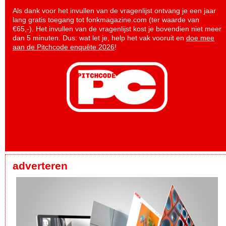
Als dank voor het invullen van de vragenlijst ontvang je een jaar
lang gratis toegang tot fonkmagazine.com (ter waarde van
€65,-). Het invullen van de vragenlijst kost je bovendien niet meer
dan 5 minuten. Dus: wat let je, help het vak vooruit en
doe mee
aan de Pitchcode enquête 2026
!
adverteren