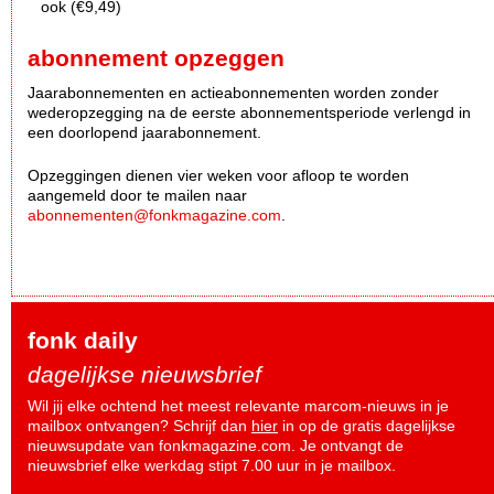
ook (€9,49)
abonnement opzeggen
Jaarabonnementen en actieabonnementen worden zonder
wederopzegging na de eerste abonnementsperiode verlengd in
een doorlopend jaarabonnement.
Opzeggingen dienen vier weken voor afloop te worden
aangemeld door te mailen naar
abonnementen@fonkmagazine.com
.
fonk daily
dagelijkse nieuwsbrief
Wil jij elke ochtend het meest relevante marcom-nieuws in je
mailbox ontvangen? Schrijf dan
hier
in op de gratis dagelijkse
nieuwsupdate van fonkmagazine.com. Je ontvangt de
nieuwsbrief elke werkdag stipt 7.00 uur in je mailbox.