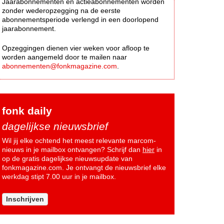
Jaarabonnementen en actieabonnementen worden
zonder wederopzegging na de eerste
abonnementsperiode verlengd in een doorlopend
jaarabonnement.
Opzeggingen dienen vier weken voor afloop te
worden aangemeld door te mailen naar
abonnementen@fonkmagazine.com
.
fonk daily
dagelijkse nieuwsbrief
Wil jij elke ochtend het meest relevante marcom-
nieuws in je mailbox ontvangen? Schrijf dan
hier
in
op de gratis dagelijkse nieuwsupdate van
fonkmagazine.com. Je ontvangt de nieuwsbrief elke
werkdag stipt 7.00 uur in je mailbox.
Inschrijven