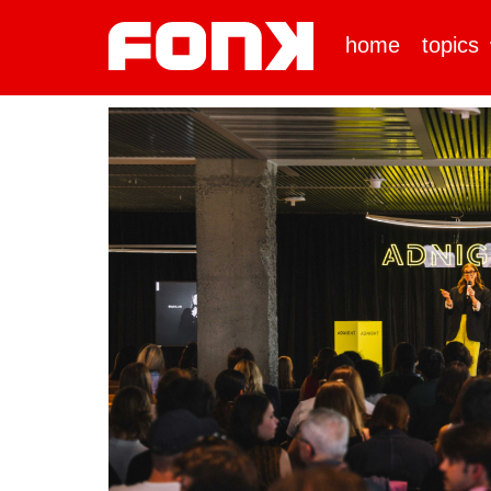
home
topics