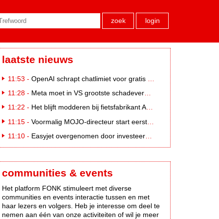
zoek
login
laatste nieuws
11:53 -
OpenAI schrapt chatlimiet voor gratis ChatGPT-gebruikers
11:28 -
Meta moet in VS grootste schadevergoeding ooit betalen: 567 miljoen dollar
11:22 -
Het blijft modderen bij fietsfabrikant Accell. Krijgt uitstel van betaling
11:15 -
Voormalig MOJO-directeur start eerste country radiozender. van Nederland
11:10 -
Easyjet overgenomen door investeerder Apollo
communities & events
Het platform FONK stimuleert met diverse
communities en events interactie tussen en met
haar lezers en volgers. Heb je interesse om deel te
nemen aan één van onze activiteiten of wil je meer