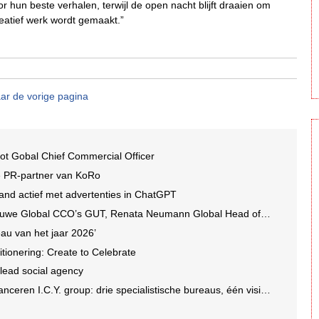
hun beste verhalen, terwijl de open nacht blijft draaien om
eatief werk wordt gemaakt.”
ar de vorige pagina
ot Gobal Chief Commercial Officer
e PR-partner van KoRo
and actief met advertenties in ChatGPT
we Global CCO’s GUT, Renata Neumann Global Head of Production
au van het jaar 2026’
tionering: Create to Celebrate
 lead social agency
en I.C.Y. group: drie specialistische bureaus, één visie op groei