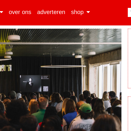
over ons
adverteren
shop