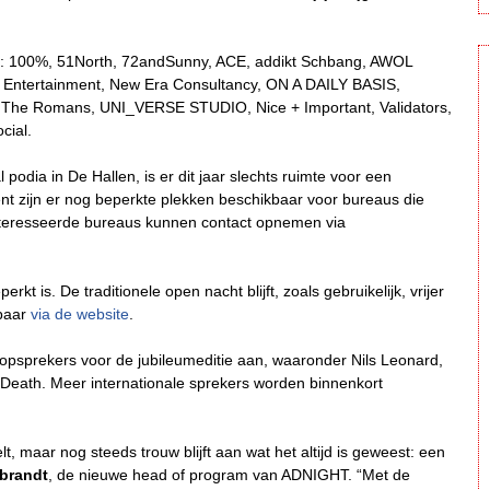
d: 100%, 51North, 72andSunny, ACE, addikt Schbang, AWOL
 Entertainment, New Era Consultancy, ON A DAILY BASIS,
 The Romans, UNI_VERSE STUDIO, Nice + Important, Validators,
cial.
podia in De Hallen, is er dit jaar slechts ruimte voor een
t zijn er nog beperkte plekken beschikbaar voor bureaus die
teresseerde bureaus kunnen contact opnemen via
t is. De traditionele open nacht blijft, zoals gebruikelijk, vrijer
kbaar
via de website
.
opsprekers voor de jubileumeditie aan, waaronder Nils Leonard,
Death. Meer internationale sprekers worden binnenkort
t, maar nog steeds trouw blijft aan wat het altijd is geweest: een
ebrandt
, de nieuwe head of program van ADNIGHT. “Met de