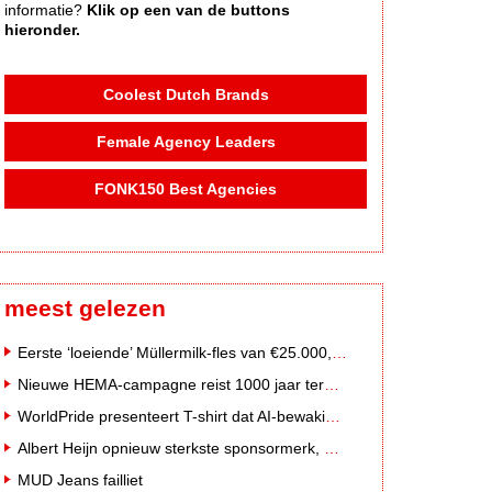
informatie?
Klik op een van de buttons
hieronder.
Coolest Dutch Brands
Female Agency Leaders
FONK150 Best Agencies
meest gelezen
Eerste ‘loeiende’ Müllermilk-fles van €25.000,- gevonden
Nieuwe HEMA-campagne reist 1000 jaar terug in de tijd naar 'Hemastein'
WorldPride presenteert T-shirt dat AI-bewakingscamera's misleidt
Albert Heijn opnieuw sterkste sponsormerk, PostNL daalt
MUD Jeans failliet