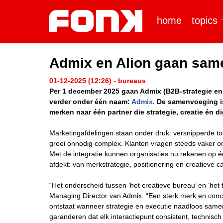
home
topics
Admix en Alion gaan sam
01-12-2025 (12:26) - bureaus
Per 1 december 2025 gaan Admix (B2B-strategie en cr
verder onder één naam:
Admix.
De samenvoeging is
merken naar één partner die strategie, creatie én di
Marketingafdelingen staan onder druk: versnipperde t
groei onnodig complex. Klanten vragen steeds vaker o
Met de integratie kunnen organisaties nu rekenen op é
afdekt: van merkstrategie, positionering en creatieve 
“Het onderscheid tussen ‘het creatieve bureau’ en ‘het 
Managing Director van Admix. “Een sterk merk en concre
ontstaat wanneer strategie en executie naadloos same
garanderen dat elk interactiepunt consistent, technisch 