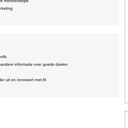
je merkstrategie
arketing
ollo
aandere informatie over goede doelen
er uit en innoveert met AI