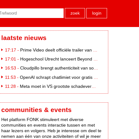
zoek
login
laatste nieuws
17:17 -
Prime Video deelt officiële trailer van L*VE KLEINE
17:01 -
Hogeschool Utrecht lanceert Beyond Campus binnen International Creative Business
16:53 -
Cloudpillo brengt authenticiteit van social naar tv
11:53 -
OpenAI schrapt chatlimiet voor gratis ChatGPT-gebruikers
11:28 -
Meta moet in VS grootste schadevergoeding ooit betalen: 567 miljoen dollar
communities & events
Het platform FONK stimuleert met diverse
communities en events interactie tussen en met
haar lezers en volgers. Heb je interesse om deel te
nemen aan één van onze activiteiten of wil je meer