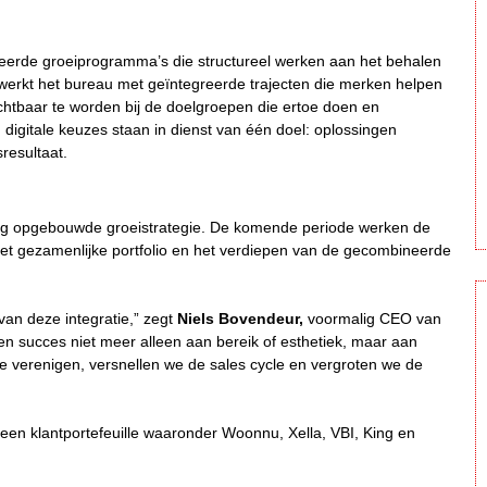
eerde groeiprogramma’s die structureel werken aan het behalen
 werkt het bureau met geïntegreerde trajecten die merken helpen
chtbaar te worden bij de doelgroepen die ertoe doen en
en digitale keuzes staan in dienst van één doel: oplossingen
resultaat.
ldig opgebouwde groeistrategie. De komende periode werken de
t gezamenlijke portfolio en het verdiepen van de gecombineerde
van deze integratie,” zegt
Niels Bovendeur,
voormalig CEO van
n succes niet meer alleen aan bereik of esthetiek, maar aan
te verenigen, versnellen we de sales cycle en vergroten we de
 een klantportefeuille waaronder Woonnu, Xella, VBI, King en