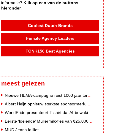
informatie?
Klik op een van de buttons
hieronder.
Coolest Dutch Brands
Female Agency Leaders
FONK150 Best Agencies
meest gelezen
Nieuwe HEMA-campagne reist 1000 jaar terug in de tijd naar 'Hemastein'
Albert Heijn opnieuw sterkste sponsormerk, PostNL daalt
WorldPride presenteert T-shirt dat AI-bewakingscamera's misleidt
Eerste ‘loeiende’ Müllermilk-fles van €25.000,- gevonden
MUD Jeans failliet