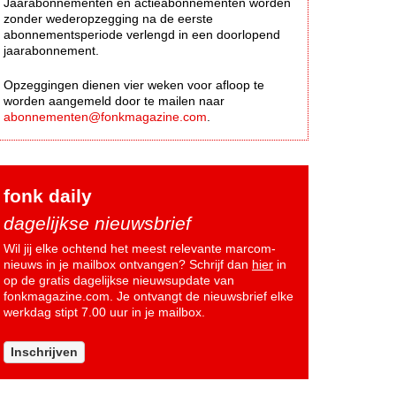
Jaarabonnementen en actieabonnementen worden
zonder wederopzegging na de eerste
abonnementsperiode verlengd in een doorlopend
jaarabonnement.
Opzeggingen dienen vier weken voor afloop te
worden aangemeld door te mailen naar
abonnementen@fonkmagazine.com
.
fonk daily
dagelijkse nieuwsbrief
Wil jij elke ochtend het meest relevante marcom-
nieuws in je mailbox ontvangen? Schrijf dan
hier
in
op de gratis dagelijkse nieuwsupdate van
fonkmagazine.com. Je ontvangt de nieuwsbrief elke
werkdag stipt 7.00 uur in je mailbox.
Inschrijven