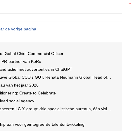
ar de vorige pagina
ot Gobal Chief Commercial Officer
e PR-partner van KoRo
and actief met advertenties in ChatGPT
we Global CCO’s GUT, Renata Neumann Global Head of Production
au van het jaar 2026’
tionering: Create to Celebrate
 lead social agency
en I.C.Y. group: drie specialistische bureaus, één visie op groei
ip aan voor geïntegreerde talentontwikkeling