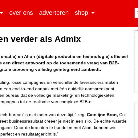
over ons
adverteren
shop
en verder als Admix
eatie) en Alion (digitale productie en technologie) officieel
 een direct antwoord op de toenemende vraag van B2B-
gitale uitvoering volledig geïntegreerd aanbiedt.
ooling, losse campagnes en verschillende leveranciers maken
m een end-to-end aanpak met één duidelijk aanspreekpunt.
én bureau dat de volledige marketing- en technologieketen
campagnes tot de realisatie van complexe B2B-e-
tech-bureau’ is niet meer van deze tijd,” zegt
Catelijne Bron,
Co-
et businessresultaat creëer je niet in een silo. De echte waarde
ngaan. Door de krachten te bundelen met Alion, kunnen we
perfect en resultaatgericht is.”