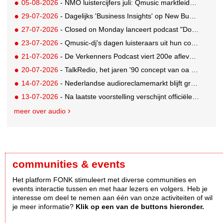
05-08-2026
- NMO luistercijfers juli: Qmusic marktleider, gevolgd door NPO2 en 538
29-07-2026
- Dagelijks 'Business Insights' op New Business Radio
27-07-2026
- Closed on Monday lanceert podcast "Dood op Dinsdag" met knipoog naar de reclameindustrie
23-07-2026
- Qmusic-dj's dagen luisteraars uit hun controle over eigen agenda volledig weg te geven
21-07-2026
- De Verkenners Podcast viert 200e aflevering als podium voor het agencylandschap
20-07-2026
- TalkRedio, het jaren '90 concept van oa Theo van Gogh, Jan Lenferink en Beau van Erven Dorens, herleeft in eigentijds format
14-07-2026
- Nederlandse audioreclamemarkt blijft groeien, retail nog altijd grootste branche
13-07-2026
- Na laatste voorstelling verschijnt officiële podcast over Soldaat van Oranje - De Musical
meer over audio
communities & events
Het platform FONK stimuleert met diverse communities en
events interactie tussen en met haar lezers en volgers. Heb je
interesse om deel te nemen aan één van onze activiteiten of wil
je meer informatie?
Klik op een van de buttons hieronder.