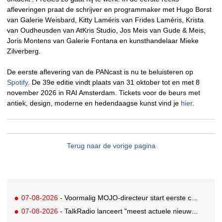
afleveringen praat de schrijver en programmaker met Hugo Borst
van Galerie Weisbard, Kitty Laméris van Frides Laméris, Krista
van Oudheusden van AtKris Studio, Jos Meis van Gude & Meis,
Joris Montens van Galerie Fontana en kunsthandelaar Mieke
Zilverberg.
De eerste aflevering van de PANcast is nu te beluisteren op
Spotify
. De 39e editie vindt plaats van 31 oktober tot en met 8
november 2026 in RAI Amsterdam. Tickets voor de beurs met
antiek, design, moderne en hedendaagse kunst vind je
hier
.
Terug naar de vorige pagina
07-08-2026
- Voormalig MOJO-directeur start eerste country radiozender van Nederland
07-08-2026
- TalkRadio lanceert "meest actuele nieuwspodcast van Nederland"