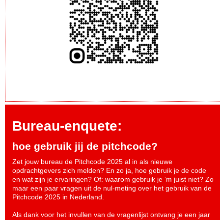
Bureau-enquete:
hoe gebruik jij de pitchcode?
Zet jouw bureau de Pitchcode 2025 al in als nieuwe
opdrachtgevers zich melden? En zo ja, hoe gebruik je de code
en wat zijn je ervaringen? Of: waarom gebruik je ‘m juist niet? Zo
maar een paar vragen uit de nul-meting over het gebruik van de
Pitchcode 2025 in Nederland.
Als dank voor het invullen van de vragenlijst ontvang je een jaar