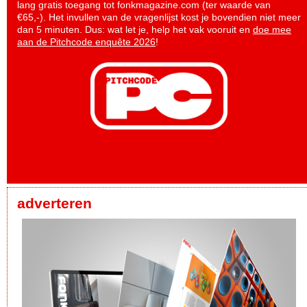
lang gratis toegang tot fonkmagazine.com (ter waarde van
€65,-). Het invullen van de vragenlijst kost je bovendien niet meer
dan 5 minuten. Dus: wat let je, help het vak vooruit en
doe mee
aan de Pitchcode enquête 2026
!
adverteren