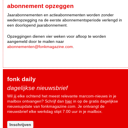
abonnement opzeggen
Jaarabonnementen en actieabonnementen worden zonder
wederopzegging na de eerste abonnementsperiode verlengd in
een doorlopend jaarabonnement.
Opzeggingen dienen vier weken voor afloop te worden
aangemeld door te mailen naar
abonnementen@fonkmagazine.com
.
fonk daily
dagelijkse nieuwsbrief
Wil jij elke ochtend het meest relevante marcom-nieuws in je
mailbox ontvangen? Schrijf dan
hier
in op de gratis dagelijkse
nieuwsupdate van fonkmagazine.com. Je ontvangt de
nieuwsbrief elke werkdag stipt 7.00 uur in je mailbox.
Inschrijven