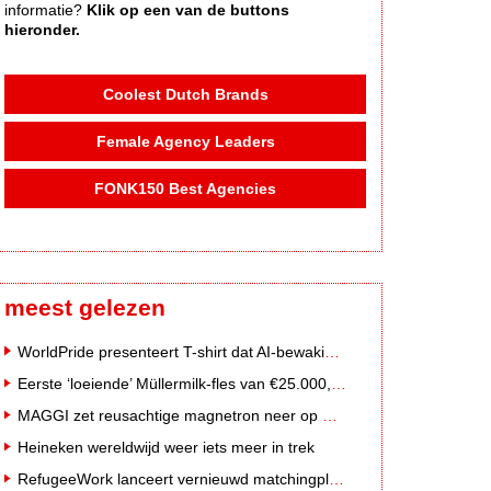
informatie?
Klik op een van de buttons
hieronder.
Coolest Dutch Brands
Female Agency Leaders
FONK150 Best Agencies
meest gelezen
WorldPride presenteert T-shirt dat AI-bewakingscamera's misleidt
Eerste ‘loeiende’ Müllermilk-fles van €25.000,- gevonden
MAGGI zet reusachtige magnetron neer op Solar Festival
Heineken wereldwijd weer iets meer in trek
RefugeeWork lanceert vernieuwd matchingplatform voor nieuwkomers en werkgevers