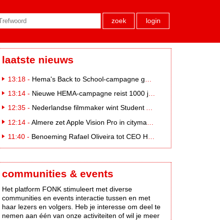
zoek
login
laatste nieuws
13:18 -
Hema's Back to School-campagne gaat 1000 jaar terug in de tijd naar 'Hemastein'
13:14 -
Nieuwe HEMA-campagne reist 1000 jaar terug in de tijd naar 'Hemastein'
12:35 -
Nederlandse filmmaker wint Student Academy Award
12:14 -
Almere zet Apple Vision Pro in citymarketing
11:40 -
Benoeming Rafael Oliveira tot CEO Heineken nu defintief
communities & events
Het platform FONK stimuleert met diverse
communities en events interactie tussen en met
haar lezers en volgers. Heb je interesse om deel te
nemen aan één van onze activiteiten of wil je meer