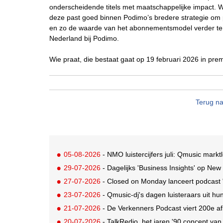
onderscheidende titels met maatschappelijke impact. W
deze past goed binnen Podimo’s bredere strategie om 
en zo de waarde van het abonnementsmodel verder te 
Nederland bij Podimo.
Wie praat, die bestaat gaat op 19 februari 2026 in premi
Terug na
05-08-2026
- NMO luistercijfers juli: Qmusic mark
29-07-2026
- Dagelijks 'Business Insights' op Ne
27-07-2026
- Closed on Monday lanceert podcast 
23-07-2026
- Qmusic-dj's dagen luisteraars uit hu
21-07-2026
- De Verkenners Podcast viert 200e a
20-07-2026
- TalkRedio, het jaren '90 concept van oa Theo van