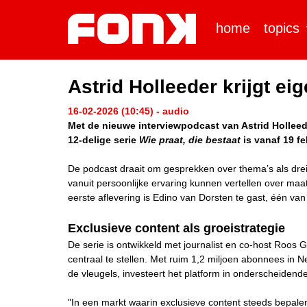
home
topics
Astrid Holleeder krijgt e
16-02-2026 (10:45) - audio
Met de nieuwe interviewpodcast van Astrid Holleed
12-delige serie
Wie praat, die bestaat
is vanaf 19 fe
De podcast draait om gesprekken over thema’s als dreig
vanuit persoonlijke ervaring kunnen vertellen over maa
eerste aflevering is Edino van Dorsten te gast, één va
Exclusieve content als groeistrategie
De serie is ontwikkeld met journalist en co-host Roos 
centraal te stellen. Met ruim 1,2 miljoen abonnees in
de vleugels, investeert het platform in onderscheidende 
"In een markt waarin exclusieve content steeds bepal