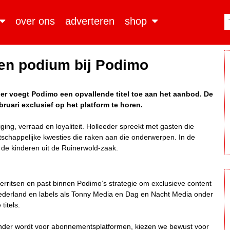
over ons
adverteren
shop
igen podium bij Podimo
er voegt Podimo een opvallende titel toe aan het aanbod. De
bruari exclusief op het platform te horen.
ing, verraad en loyaliteit. Holleeder spreekt met gasten die
tschappelijke kwesties die raken aan die onderwerpen. In de
n de kinderen uit de Ruinerwold-zaak.
Gerritsen en past binnen Podimo’s strategie om exclusieve content
 Nederland en labels als Tonny Media en Dag en Nacht Media onder
titels.
ender wordt voor abonnementsplatformen, kiezen we bewust voor