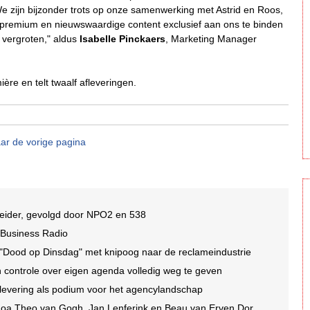
e zijn bijzonder trots op onze samenwerking met Astrid en Roos,
premium en nieuwswaardige content exclusief aan ons te binden
vergroten," aldus
Isabelle Pinckaers
, Marketing Manager
ère en telt twaalf afleveringen.
ar de vorige pagina
tleider, gevolgd door NPO2 en 538
w Business Radio
"Dood op Dinsdag" met knipoog naar de reclameindustrie
n controle over eigen agenda volledig weg te geven
flevering als podium voor het agencylandschap
 Gogh, Jan Lenferink en Beau van Erven Dorens, herleeft in eigentijds format