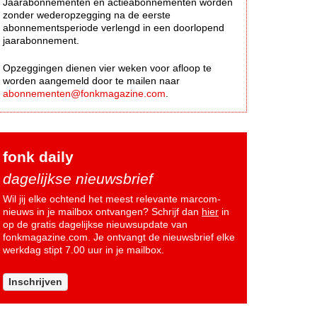
Jaarabonnementen en actieabonnementen worden
zonder wederopzegging na de eerste
abonnementsperiode verlengd in een doorlopend
jaarabonnement.
Opzeggingen dienen vier weken voor afloop te
worden aangemeld door te mailen naar
abonnementen@fonkmagazine.com
.
fonk daily
dagelijkse nieuwsbrief
Wil jij elke ochtend het meest relevante marcom-
nieuws in je mailbox ontvangen? Schrijf dan
hier
in
op de gratis dagelijkse nieuwsupdate van
fonkmagazine.com. Je ontvangt de nieuwsbrief elke
werkdag stipt 7.00 uur in je mailbox.
Inschrijven