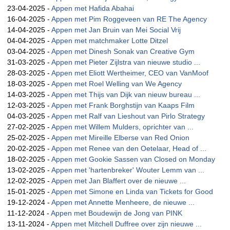
23-04-2025 -
Appen met Hafida Abahai
16-04-2025 -
Appen met Pim Roggeveen van RE The Agency
14-04-2025 -
Appen met Jan Bruin van Mei Social Vrij
04-04-2025 -
Appen met matchmaker Lotte Ditzel
03-04-2025 -
Appen met Dinesh Sonak van Creative Gym
31-03-2025 -
Appen met Pieter Zijlstra van nieuwe studio ...
28-03-2025 -
Appen met Eliott Wertheimer, CEO van VanMoof
18-03-2025 -
Appen met Roel Welling van We Agency
14-03-2025 -
Appen met Thijs van Dijk van nieuw bureau ...
12-03-2025 -
Appen met Frank Borghstijn van Kaaps Film
04-03-2025 -
Appen met Ralf van Lieshout van Pirlo Strategy
27-02-2025 -
Appen met Willem Mulders, oprichter van ...
25-02-2025 -
Appen met Mireille Elberse van Red Onion
20-02-2025 -
Appen met Renee van den Oetelaar, Head of ...
18-02-2025 -
Appen met Gookie Sassen van Closed on Monday
13-02-2025 -
Appen met 'hartenbreker' Wouter Lemm van ...
12-02-2025 -
Appen met Jan Blaffert over de nieuwe ...
15-01-2025 -
Appen met Simone en Linda van Tickets for Good
19-12-2024 -
Appen met Annette Menheere, de nieuwe ...
11-12-2024 -
Appen met Boudewijn de Jong van PINK
13-11-2024 -
Appen met Mitchell Duffree over zijn nieuwe ...