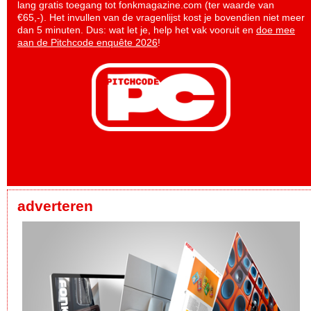
lang gratis toegang tot fonkmagazine.com (ter waarde van
€65,-). Het invullen van de vragenlijst kost je bovendien niet meer
dan 5 minuten. Dus: wat let je, help het vak vooruit en
doe mee
aan de Pitchcode enquête 2026
!
adverteren