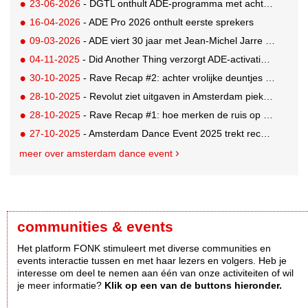
23-06-2026
- DGTL onthult ADE-programma met acht shows op twee locaties
16-04-2026
- ADE Pro 2026 onthult eerste sprekers
09-03-2026
- ADE viert 30 jaar met Jean-Michel Jarre als eregast
04-11-2025
- Did Another Thing verzorgt ADE-activaties Dolby en Thuisbezorgd
30-10-2025
- Rave Recap #2: achter vrolijke deuntjes schuilen serieuze woorden
28-10-2025
- Revolut ziet uitgaven in Amsterdam pieken tijdens ADE
28-10-2025
- Rave Recap #1: hoe merken de ruis op social media doorbreken
27-10-2025
- Amsterdam Dance Event 2025 trekt recordaantal bezoekers
meer over amsterdam dance event
communities & events
Het platform FONK stimuleert met diverse communities en
events interactie tussen en met haar lezers en volgers. Heb je
interesse om deel te nemen aan één van onze activiteiten of wil
je meer informatie?
Klik op een van de buttons hieronder.