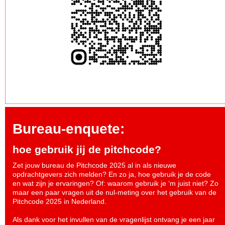
Bureau-enquete:
hoe gebruik jij de pitchcode?
Zet jouw bureau de Pitchcode 2025 al in als nieuwe
opdrachtgevers zich melden? En zo ja, hoe gebruik je de code
en wat zijn je ervaringen? Of: waarom gebruik je ‘m juist niet? Zo
maar een paar vragen uit de nul-meting over het gebruik van de
Pitchcode 2025 in Nederland.
Als dank voor het invullen van de vragenlijst ontvang je een jaar