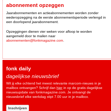
abonnement opzeggen
Jaarabonnementen en actieabonnementen worden zonder
wederopzegging na de eerste abonnementsperiode verlengd in
een doorlopend jaarabonnement.
Opzeggingen dienen vier weken voor afloop te worden
aangemeld door te mailen naar
abonnementen@fonkmagazine.com
.
fonk daily
dagelijkse nieuwsbrief
Wil jij elke ochtend het meest relevante marcom-nieuws in je
mailbox ontvangen? Schrijf dan
hier
in op de gratis dagelijkse
nieuwsupdate van fonkmagazine.com. Je ontvangt de
nieuwsbrief elke werkdag stipt 7.00 uur in je mailbox.
Inschrijven