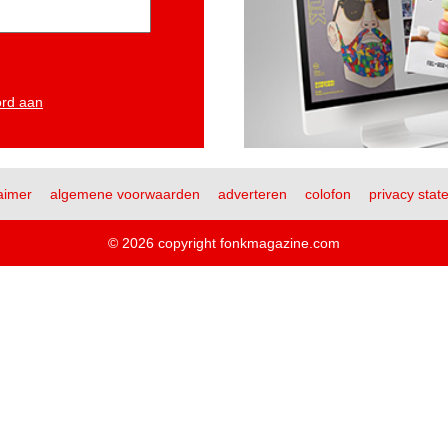
ord aan
aimer
algemene voorwaarden
adverteren
colofon
privacy stat
© 2026 copyright fonkmagazine.com