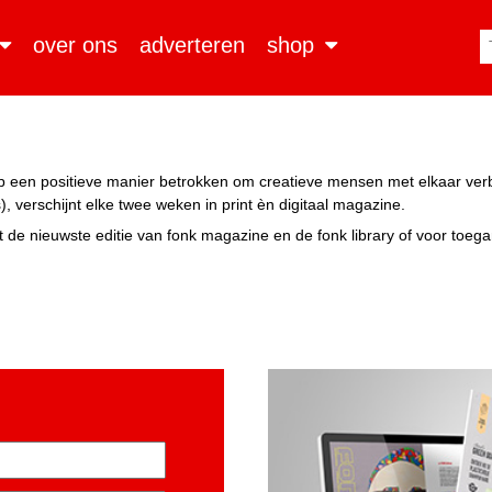
over ons
adverteren
shop
n op een positieve manier betrokken om creatieve mensen met elkaar ve
, verschijnt elke twee weken in print èn digitaal magazine.
 de nieuwste editie van fonk magazine en de fonk library of voor toeg