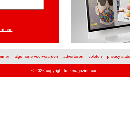
ord aan
aimer
algemene voorwaarden
adverteren
colofon
privacy stat
© 2026 copyright fonkmagazine.com