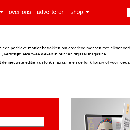
over ons
adverteren
shop
n op een positieve manier betrokken om creatieve mensen met elkaar ve
, verschijnt elke twee weken in print èn digitaal magazine.
 de nieuwste editie van fonk magazine en de fonk library of voor toeg