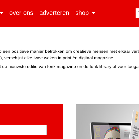
over ons
adverteren
shop
n op een positieve manier betrokken om creatieve mensen met elkaar ve
, verschijnt elke twee weken in print èn digitaal magazine.
 de nieuwste editie van fonk magazine en de fonk library of voor toeg