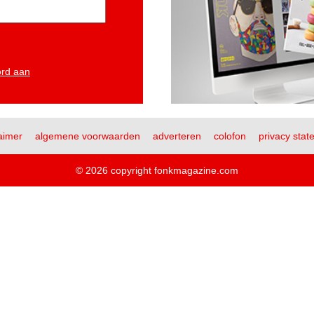
ord aan
aimer
algemene voorwaarden
adverteren
colofon
privacy stat
© 2026 copyright fonkmagazine.com